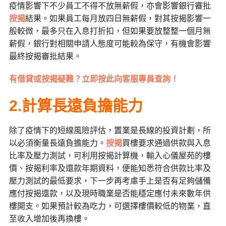
疫情影響下不少員工不得不放無薪假，亦會影響銀行審批
按揭
結果。如果員工每月放四日無薪假，對其按揭影響一
般較微，最多只在入息打折扣，但如果要放整整一個月無
薪假，銀行對相關申請人態度可能較為保守，有機會影響
最終按揭審批結果。
有借貸或按揭疑難？立即按此向客服專員查詢！
2.計算長遠負擔能力
除了疫情下的短線風險評估，置業是長線的投資計劃，所
以必須衡量長遠負擔能力。
按揭
買樓要求通過供款與入息
比率及壓力測試，可利用按揭計算機，輸入心儀屋苑的樓
價、按揭利率及還款年期資料，便能知悉符合供款比率及
壓力測試的最低要求，下一步再考慮手上是否有足夠儲備
應付按揭還款，以及現時職業是否能穩定應付未來數年供
樓開支。如果預計較為吃力，可選擇樓價較低的物業，直
至收入增加後再換樓。