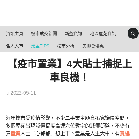
資訊主頁
樓市成交新聞
新盤資訊
地區屋苑資訊
名人入市
業主TIPS
樓市分析
美聯會優惠
【疫市置業】4大貼士捕捉上
車良機！
2022-05-11
近年樓市受疫情影響，不少二手業主願意拓寬議價空間，
多個屋苑出現減價幅度高達六位數字的減價筍盤，不少有
意
置業
人士「心郁郁」想上車。置業是人生大事，有
買樓