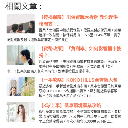
相關文章 :
【按揭保險】甩保實戰大拆解 教你慳供
樓開支！...
置業人士如要申請按揭保險，需要支付按保費用，如果
選擇一次付清，按保費用由1.15%至5.04%不等，視乎
按揭成數及最長還款年期而定。但如果在...
【貨幣政策】「負利率」如何影響樓市按
揭？...
經濟復甦時期，美國聯儲局或有機會實施負利率政策，
現時已有多國採用負利率政策，究竟甚麼叫「負利
率」？如果美國踏入負利率時代，對香港按揭及樓市帶...
【一手攻略】KOKO HILLS至齊懶人包
最近多個一手新盤計劃推出市面，其中會德豐位於茶果
嶺的KOKO HILLS今週推出價單，吸引附近換樓客眼
球。今次小編為大家介紹KOKO HIL...
【3球上車】低息環境置業攻略
銀行基於金融風險增加，不少調整按揭計劃優惠，要捉
緊現時按揭優惠尾巴，又想在低息環境下上車，便要襯
早上會鎖定優惠。今次小編會以300萬以下的上...