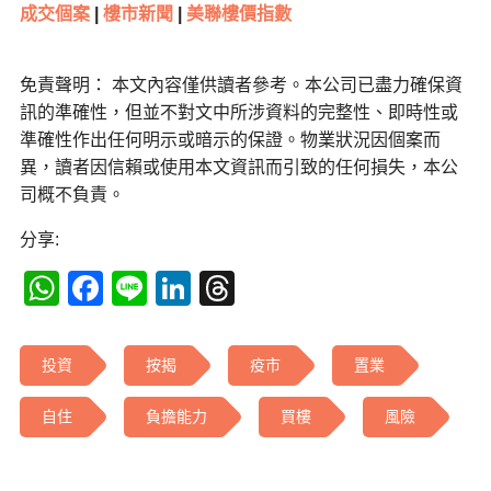
成交個案
|
樓市新聞
|
美聯樓價指數
免責聲明： 本文內容僅供讀者參考。本公司已盡力確保資
訊的準確性，但並不對文中所涉資料的完整性、即時性或
準確性作出任何明示或暗示的保證。物業狀況因個案而
異，讀者因信賴或使用本文資訊而引致的任何損失，本公
司概不負責。
分享:
WhatsApp
Facebook
Line
LinkedIn
Threads
投資
按揭
疫市
置業
自住
負擔能力
買樓
風險