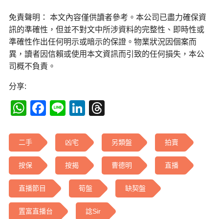
免責聲明： 本文內容僅供讀者參考。本公司已盡力確保資
訊的準確性，但並不對文中所涉資料的完整性、即時性或
準確性作出任何明示或暗示的保證。物業狀況因個案而
異，讀者因信賴或使用本文資訊而引致的任何損失，本公
司概不負責。
分享:
WhatsApp
Facebook
Line
LinkedIn
Threads
二手
凶宅
另類盤
拍賣
按保
按揭
曹德明
直播
直播節目
筍盤
缺契盤
置富直播台
諗Sir