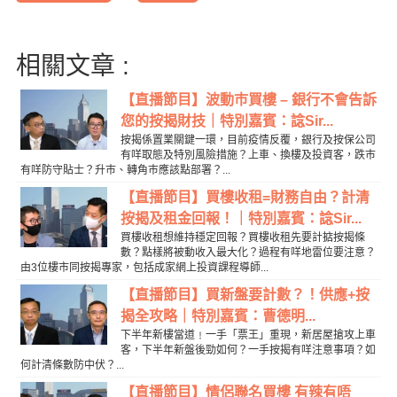
相關文章 :
【直播節目】波動巿買樓 – 銀行不會告訴
您的按揭財技｜特別嘉賓：諗Sir...
按揭係置業關鍵一環，目前疫情反覆，銀行及按保公司
有咩取態及特別風險措施？上車、換樓及投資客，跌巿
有咩防守貼士？升巿、轉角巿應該點部署？...
【直播節目】買樓收租=財務自由？計清
按揭及租金回報！｜特別嘉賓：諗Sir...
買樓收租想維持穩定回報？買樓收租先要計掂按揭條
數？點樣將被動收入最大化？過程有咩地雷位要注意？
由3位樓市同按揭專家，包括成家網上投資課程導師...
【直播節目】買新盤要計數？！供應+按
揭全攻略｜特別嘉賓：曹德明...
下半年新樓當道﹗一手「票王」重現，新居屋搶攻上車
客，下半年新盤後勁如何？一手按揭有咩注意事項？如
何計清條數防中伏？...
【直播節目】情侶聯名買樓 有辣有唔