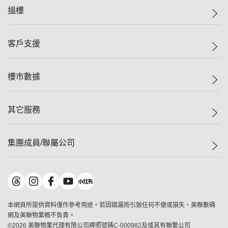
美聯集團
搵樓
投資者關係
集團動態
一手新盤
客戶支援
人才招募
二手盤
網站地圖
上車
自助放盤
樓市數據
減價
專業代理
低水
分行網絡
樓價指數
其它服務
美聯豪宅
查詢熱線
信心指數
獨家樓盤
聯絡我們
最新成交
屋苑專頁
租盤
集團成員/聯屬公司
按揭計算機
歷史成交
大灣區專頁
居屋專頁
負擔能力計算機
成交數據
樓市資訊
買賣流程
美聯物業
轉按計算機
屋苑成交排行榜
美聯精英會
鋑聯控股
*
繳款方式
地區百科
美聯慈善基金
美聯工商舖
*
本網頁所提供資料僅作參考用途。若因錯漏而引致任何不便或損失，美聯數碼
美善會
美聯中國
網及美聯物業概不負責。
地產代理管理協會
©
2026
美聯物業代理有限公司牌照號碼C-000982及或其有聯繫公司