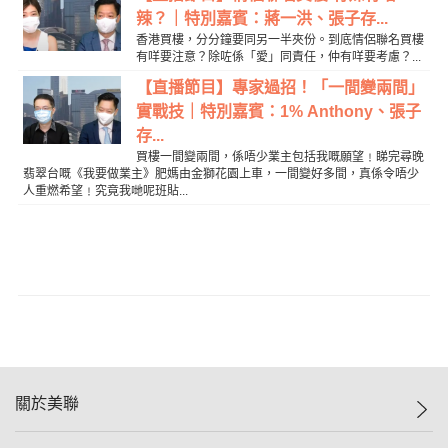
辣？｜特別嘉賓：蔣一洪、張子存...
香港買樓，分分鐘要同另一半夾份。到底情侶聯名買樓
有咩要注意？除咗係「愛」同責任，仲有咩要考慮？...
【直播節目】專家過招！「一間變兩間」
實戰技｜特別嘉賓：1% Anthony、張子
存...
買樓一間變兩間，係唔少業主包括我嘅願望﹗睇完尋晚
翡翠台嘅《我要做業主》肥媽由金獅花園上車，一間變好多間，真係令唔少
人重燃希望﹗究竟我哋呢班貼...
關於美聯