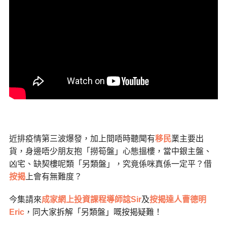
近排疫情第三波爆發，加上間唔時聽聞有
移民
業主要出
貨，身邊唔少朋友抱「撈筍盤」心態搵樓，當中銀主盤、
凶宅、缺契樓呢類「另類盤」，究竟係咪真係一定平？借
按揭
上會有無難度？
今集請來
成家網上投資課程導師諗Sir
及
按揭達人曹德明
Eric
，同大家拆解「另類盤」嘅按揭疑難！