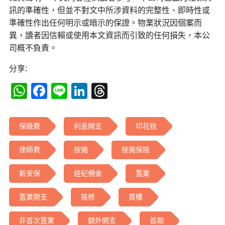
訊的準確性，但並不對文中所涉資料的完整性、即時性或
準確性作出任何明示或暗示的保證。物業狀況因個案而
異，讀者因信賴或使用本文資訊而引致的任何損失，本公
司概不負責。
分享:
WhatsApp
Facebook
Line
LinkedIn
Threads
保險費
利息開支
印花稅
律師費
按揭
按揭保險
新安保
經紀佣金
置業
置業開支
裝修
買樓
非首次置業
額外開支
首期