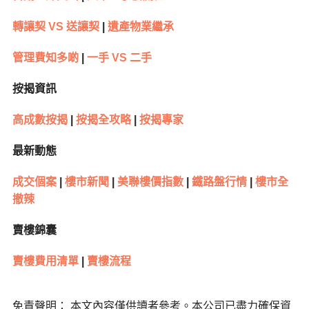
轉讓契 VS 送讓契
|
遺產物業繼承
管理費知多啲
|
一手 VS 二手
按揭資訊
高成數按揭
|
按揭全攻略
|
按揭專家
最新動態
成交個案
|
樓市新聞
|
美聯樓價指數
|
鐵路盤行情
|
樓市全
撤辣
賣樓錦囊
賣樓費用清單
|
賣樓流程
免責聲明： 本文內容僅供讀者參考。本公司已盡力確保資