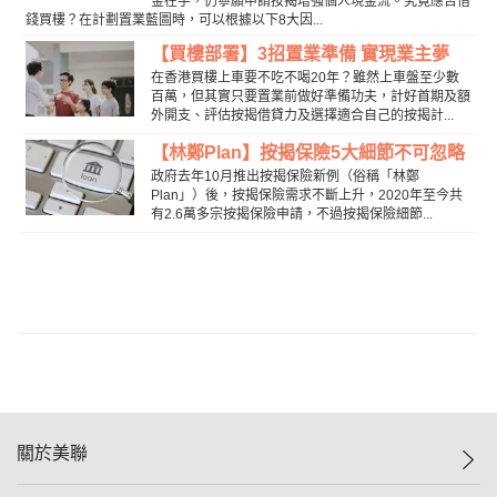
金在手，仍寧願申請按揭增強個人現金流。究竟應否借
錢買樓？在計劃置業藍圖時，可以根據以下8大因...
【買樓部署】3招置業準備 實現業主夢
在香港買樓上車要不吃不喝20年？雖然上車盤至少數
百萬，但其實只要置業前做好準備功夫，計好首期及額
外開支、評估按揭借貸力及選擇適合自己的按揭計...
【林鄭Plan】按揭保險5大細節不可忽略
政府去年10月推出按揭保險新例（俗稱「林鄭
Plan」）後，按揭保險需求不斷上升，2020年至今共
有2.6萬多宗按揭保險申請，不過按揭保險細節...
關於美聯