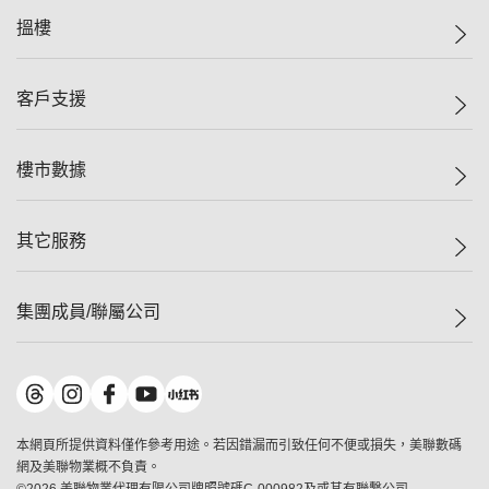
美聯集團
搵樓
投資者關係
集團動態
一手新盤
客戶支援
人才招募
二手盤
網站地圖
上車
自助放盤
樓市數據
減價
專業代理
低水
分行網絡
樓價指數
其它服務
美聯豪宅
查詢熱線
信心指數
獨家樓盤
聯絡我們
最新成交
屋苑專頁
租盤
集團成員/聯屬公司
按揭計算機
歷史成交
大灣區專頁
居屋專頁
負擔能力計算機
成交數據
樓市資訊
買賣流程
美聯物業
轉按計算機
屋苑成交排行榜
美聯精英會
鋑聯控股
*
繳款方式
地區百科
美聯慈善基金
美聯工商舖
*
本網頁所提供資料僅作參考用途。若因錯漏而引致任何不便或損失，美聯數碼
美善會
美聯中國
網及美聯物業概不負責。
地產代理管理協會