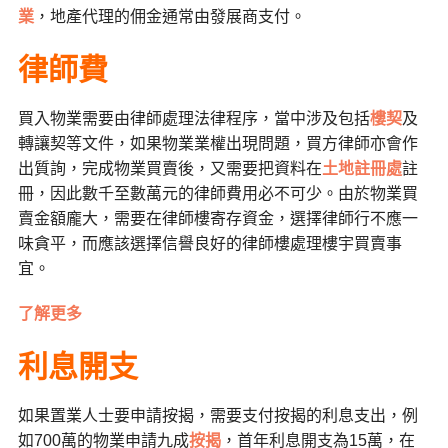
業
，地產代理的佣金通常由發展商支付。
律師費
買入物業需要由律師處理法律程序，當中涉及包括
樓契
及
轉讓契等文件，如果物業業權出現問題，買方律師亦會作
出質詢，完成物業買賣後，又需要把資料在
土地註冊處
註
冊，因此數千至數萬元的律師費用必不可少。由於物業買
賣金額龐大，需要在律師樓寄存資金，選擇律師行不應一
味貪平，而應該選擇信譽良好的律師樓處理樓宇買賣事
宜。
了解更多
利息開支
如果置業人士要申請按揭，需要支付按揭的利息支出，例
如700萬的物業申請九成
按揭
，首年利息開支為15萬，在