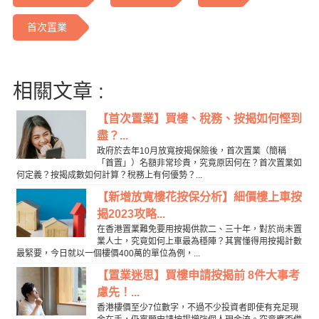
首次置業
相關文章 :
【首次置業】買樓、稅務、按揭如何慳到
盡？...
政府於去年10月放寬按揭保險後，首次置業（簡稱
「首置」）名額非常珍貴，究竟原因何在？首次置業如
何定義？按揭成數如何計算？稅務上有何優勢？...
【新增放寬樓花按保分析】細價樓上車按
揭2023攻略...
在香港置業難免要用按揭供款二、三十年，對於尚未置
業人士，究竟如何上車最為穩陣？其實懂得用按揭計數
最緊要，今日就以一個樓價400萬的單位為例，...
【置業迷思】買樓申請按揭前 8件大事考
慮先！...
香港樓價至少7位數字，不過不少投資者即使有充足現