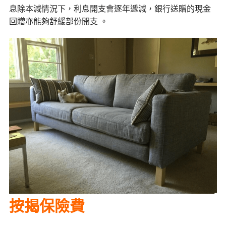
息除本減情況下，利息開支會逐年遞減，銀行送贈的現金
回贈亦能夠舒緩部份開支 。
按揭保險費