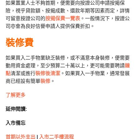
如果置業人士不夠首期，便需要向按證公司申請按揭保
險，視乎貸款額、按揭成數、還款年期等因素而定，詳情
可留意按證公司的
按揭保費一覽表
。一般情況下，按證公
司亦會為良好信譽申請人提供保費折扣。
裝修費
如果買入二手物業缺乏裝修，或不滿意本身裝修，便需要
動用資金處理，至少預算二十萬以上，更可能需要聘請
鐘
點
清潔或進行
裝修後清潔
。如果買入一手物業，通常發展
商已經設有簡單
裝修
。
了解更多
延伸閱讀:
入市備忘
首期以外支出
|
入市二手樓流程