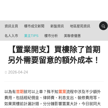
資訊主頁
樓市成交新聞
新盤資訊
地區屋苑資訊
名人入市
業主TIPS
樓市分析
美聯會優惠
【置業開支】買樓除了首期
另外需要留意的額外成本！
2026-04-24
以為有
首期
就可以上車？殊不知
置業
流程中涉及不少額外
費用，包括經紀佣金、律師費、利息支出、裝修費用等，
如果買樓前計漏計錯，分分鐘影響置業大計，今日就同大