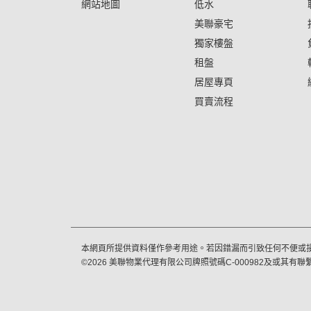
網站地圖
低水
美聯豪宅
獨家樓盤
租盤
居屋專頁
買賣流程
本網頁所提供資料僅作參考用途。若因錯漏而引致任何不便或
©
2026
美聯物業代理有限公司牌照號碼C-000982及或其有聯