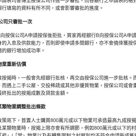
申請表均會傳至按保公司作進一步審批。而各銀行之申請表的格
銀行填寫的資料有所不同，或會影響審批的進度。
公司只審批一次
A向按保公司A申請按保後拒批，買家再經銀行B向按保公司A申
身的入息及供款能力，否則即使申請多間銀行，亦不會僥倖獲按
適的銀行增加成功率。
物業重新估價
數按揭時，一般會先經銀行批核，再交由按保公司進一步批核。
。而遇上二手公屋、交投稀疏或其他非優質物業，按保公司或會
最終批出的按揭成數及貸款金額。
某類物業調整批出條款
策底下，首置人士購買800萬元或以下物業可承造最高九成按揭
批某類物業時，按揭上限亦會有所調節，例如800萬元或以下的
「祖」/「堂」物業以及有轉售限制之村屋別均不符合申請新或舊