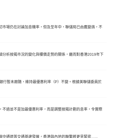
初市場仍在討論加息機率，但及至年中，聯儲局已由鷹變鴿，不
分析按揭市況的變化與樓價走勢的關係，繼而對香港2019年下
港銀行暫未跟隨，維持最優惠利率（P）不變。根據美聯儲委員於
，不過並不是加最優惠利率，而是調整按揭計劃的息率，令實際
中通道等交通基建發展，香港與內地的聯繫將更見緊密…...