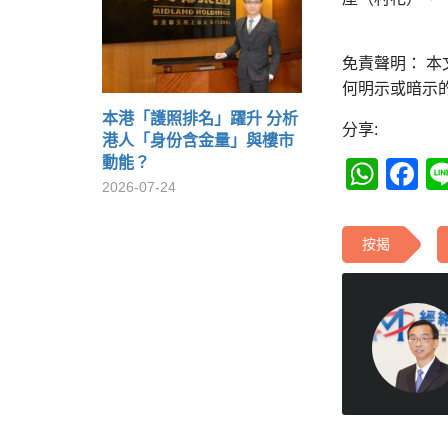
免責聲明： 
何明示或暗示
本港「護照排名」躍升 分析
分享:
港人「身份含金量」與樓市
動能？
Wha
F
2026-07-24
按揭