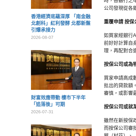
時，各銀行之
公司發現從各
香港經濟底蘊深厚 「南金融
重覆申請
按保
北創科」紅利發酵 北都新盤
引爆承接力
如買家經銀行
2026-08-07
前好好計算自
理，再配對合
按保公司或為
買家申請高成
批出的貸款額
審慎，或影響
財富效應帶動 樓市下半年
「追落後」可期
按保公司或就
2026-07-31
雖然在新按保政
而按保公司審
屋（村花）、