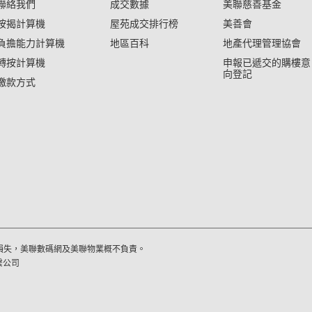
聯絡我們
成交數據
美聯慈善基金
按揭計算機
屋苑成交排行榜
美善會
負擔能力計算機
地區百科
地產代理管理協會
轉按計算機
申報已遞交的購樓意
向登記
繳款方式
損失，美聯數碼網及美聯物業概不負責。
繫公司