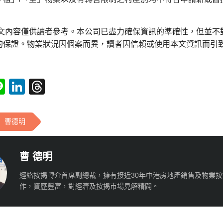
本文內容僅供讀者參考。本公司已盡力確保資訊的準確性，但並不
的保證。物業狀況因個案而異，讀者因信賴或使用本文資訊而引
tsApp
acebook
Line
LinkedIn
Threads
曹德明
曹 德明
經絡按揭轉介首席副總裁，擁有接近30年中港房地產銷售及物業
作，資歷豐富，對經濟及按揭市場見解精闢。