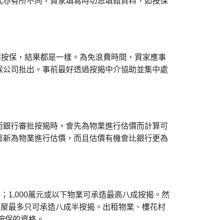
式亦有所不同，買家填寫時切忌填錯資料，如按保
請按保，結果都是一樣。為免浪費時間，買家應事
保公司批出。事前最好透過按揭中介協助並集中處
而銀行審批按揭時，會先為物業進行估價而計算可
重新為物業進行估價，而且估價有機會比銀行更為
；1,000萬元或以下物業可承造最高八成按揭。然
村屋最多只可承造八成半按揭。出租物業、樓花村
按保的資格。