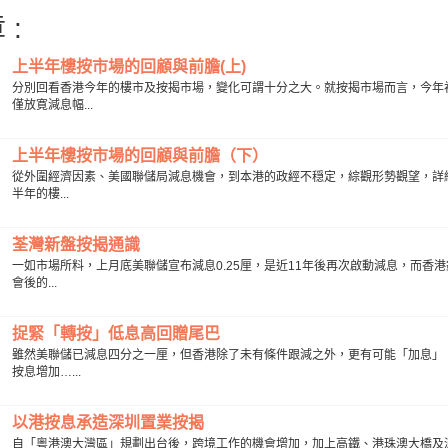
 :
上半年樓按市場的回顧與前膽(上)
分別回看香港今年的樓市及按揭市場，變化可謂十分之大。就按揭市場而言，今年
僅放寛減息幅...
上半年樓按市場的回顧與前膽（下）
從外圍經濟因素、美國聯儲局減息機會，到本港的政經不穏定，綜觀形勢觀望，詳細
半年的樓...
荃灣新盤按揭通識
一如市場所料，上月底美聯儲宣布減息0.25厘，是近11年後再次啟動減息，而香
會後的...
捉緊「轉按」低息高回贈尾巴
雖然美聯儲已減息四分之一厘，但香港除了未有條件跟減之外，更有可能「加息」
按息增加…...
以港按息承造深圳置業按揭
自「粵港澳大灣區」規劃出台後，跨境工作的機會增加，加上高鐵、港珠澳大橋及深