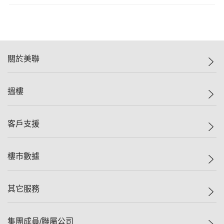
關於美聯
美聯集團
搵樓
投資者關係
集團動態
一手新盤
客戶支援
人才招募
二手盤
網站地圖
上車
自助放盤
樓市數據
減價
專業代理
低水
分行網絡
樓價指數
其它服務
美聯豪宅
查詢熱線
信心指數
獨家樓盤
聯絡我們
最新成交
屋苑專頁
租盤
集團成員/聯屬公司
按揭計算機