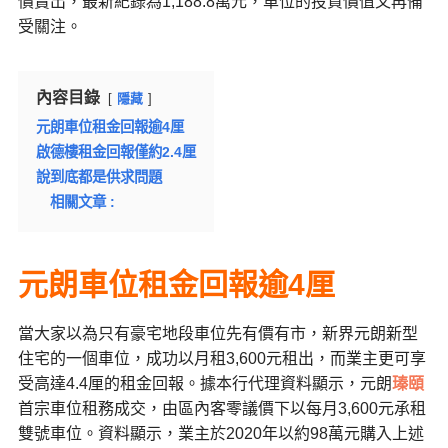
價賣出，最新紀錄為
1,188.8
萬元，車位的投資價值又再備
受關注。
內容目錄
隱藏
元朗車位租金回報逾4厘
啟德樓租金回報僅約2.4厘
說到底都是供求問題
相關文章 :
元朗車位租金回報逾
4
厘
當大家以為只有豪宅地段車位先有價有市，新界元朗新型
住宅的一個車位，成功以月租
3,600
元租出，而業主更可享
受高達
4.4
厘的租金回報。據本行代理資料顯示，元朗
瑧頤
首宗車位租務成交，由區內客零議價下以每月
3,600
元承租
雙號車位。資料顯示，業主於
2020
年以約
98
萬元購入上述