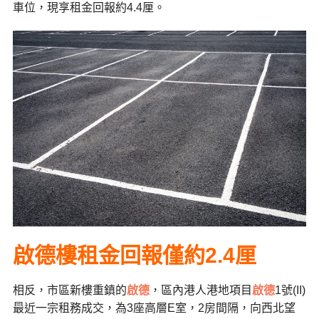
車位，現享租金回報約
4.4
厘。
啟德樓租金回報僅約
2.4
厘
相反，市區新樓重鎮的
啟德
，區內港人港地項目
啟德
1
號
(II)
最近一宗租務成交，為
3
座高層
E
室，
2
房間隔，向西北望