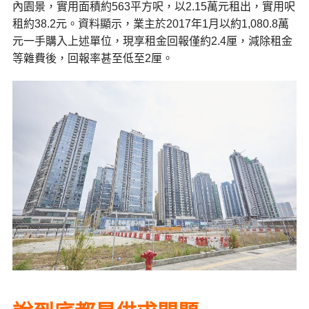
內園景，實用面積約
563
平方呎，以
2.15
萬元租出，實用呎
租約
38.2
元。資料顯示，業主於
2017
年
1
月以約
1,080.8
萬
元一手購入上述單位，現享租金回報僅約2.4厘，減除租金
等雜費後，回報率甚至低至2厘。