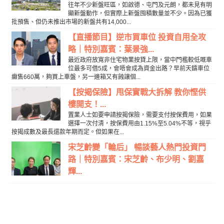
往年不少新盤旺區，如啟德、屯門及元朗，都未見有明
顯新盤動作，但實際上新盤囤積數量並不少。因為已獲
批預售、但仍未推出市場的新盤共有14,000...
【直播節目】逆市買車位 投資自用全攻
略｜特別嘉賓：葉景強...
最近政府放寬非住宅物業按貸上限，當中門檻較低嘅車
位最多可借5成，會唔會成為資金出路？早前天鑄車位
癲售660萬，夠買上車盤，另一邊箱又有蝕讓個...
【按揭保險】甩保實戰大拆解 教你慳供
樓開支！...
置業人士如要申請按揭保險，需要支付按保費用，如果
選擇一次付清，按保費用由1.15%至5.04%不等，視乎
按揭成數及最長還款年期而定。但如果在...
宋芝齡變「輪后」 暢談藝人熱門投資門
路｜特別嘉賓：宋芝齡、布少明、劉嘉
輝...