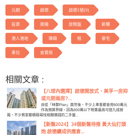
元朗
啟德
啟德1號(II)
投資
按揭
放租盤
新樓
港人港地
瑧頤
租
豪宅
車位
金管局
相關文章 :
【八球內選擇】啟德開放式、美孚一房抑
或元朗兩房?...
自從「林鄭Plan」面世後，不少上車客都會用800萬元
作為預算界線，因為800萬以下物業最高可造九成按
揭，不少買家都積極尋找相類價錢的二手盤...
【新盤2024】34個新盤待推 黃大仙打頭
炮 啟德續成供應倉...