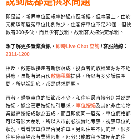
說到底都是供求問題
即是話，新界車位回報率好過市區新樓，但事實上，由於
元朗瑧頤屋苑車位比例較少，住客停車位不足
20
個，但伙
數有
300
多伙，而且少有放租，故租客火速決定承租。
想了解更多置業資訊，
即時Live Chat 查詢
/ 客服熱線：
2311-1200
相反，啟德區接連有新樓落成，投資者的放租盤源源不絕
供應，長期有過百伙
啟德租盤
提供，所以有多少議價空
間，所以說到底，都是供求問題。
再者，購買車位的細節都不少，和住宅最直接分別當然是
按揭，據金管局按揭指引要求，
車位按揭
及其他非住宅物
業最高按揭成數為五成，而且即使同一屋苑，車位價格都
可以有很大差別，所以入市前必須實地考察，視察車位的
狀況，看看該車位是否易泊車。另跟住宅不同的是，很多
住宅停車場都有業權限制，部分只能放租予該屋苑的住