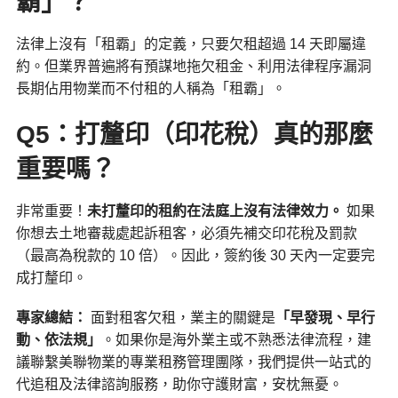
霸」？
法律上沒有「租霸」的定義，只要欠租超過 14 天即屬違
約。但業界普遍將有預謀地拖欠租金、利用法律程序漏洞
長期佔用物業而不付租的人稱為「租霸」。
Q5：打釐印（印花稅）真的那麼
重要嗎？
非常重要！
未打釐印的租約在法庭上沒有法律效力。
如果
你想去土地審裁處起訴租客，必須先補交印花稅及罰款
（最高為稅款的 10 倍）。因此，簽約後 30 天內一定要完
成打釐印。
專家總結：
面對租客欠租，業主的關鍵是
「早發現、早行
動、依法規」
。如果你是海外業主或不熟悉法律流程，建
議聯繫美聯物業的專業租務管理團隊，我們提供一站式的
代追租及法律諮詢服務，助你守護財富，安枕無憂。