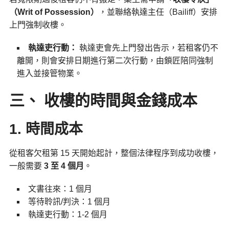
（Writ of Possession）
，並聯絡執達主任（Bailiff）安排
上門強制收樓。
執達吏行動：
執達吏會先上門發出告示，若租客仍不
離開，則會安排日期進行第二次行動，由鎖匠陪同強制
進入並接管物業。
三、 收樓的時間與金錢成本
1. 時間成本
從租客欠租第 15 天開始起計，整個法律程序到成功收樓，
一般需要
3 至 4 個月
。
文書往來：1 個月
等待聆訊/判決：1 個月
執達吏行動：1-2 個月