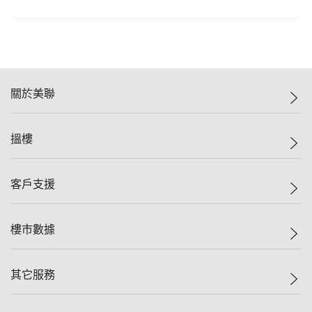
關於美聯
美聯集團
搵樓
投資者關係
集團動態
一手新盤
客戶支援
人才招募
二手盤
網站地圖
上車
自助放盤
樓市數據
減價
專業代理
低水
分行網絡
樓價指數
其它服務
美聯豪宅
查詢熱線
信心指數
獨家樓盤
聯絡我們
最新成交