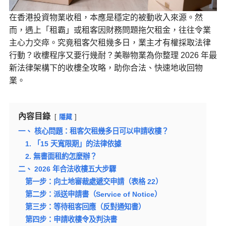
在香港投資物業收租，本應是穩定的被動收入來源。然
而，遇上「租霸」或租客因財務問題拖欠租金，往往令業
主心力交瘁。究竟租客欠租幾多日，業主才有權採取法律
行動？收樓程序又要行幾耐？美聯物業為你整理 2026 年最
新法律架構下的收樓全攻略，助你合法、快速地收回物
業。
內容目錄
隱藏
一、 核心問題：租客欠租幾多日可以申請收樓？
1. 「15 天寬限期」的法律依據
2. 無書面租約怎麼辦？
二、 2026 年合法收樓五大步驟
第一步：向土地審裁處遞交申請（表格 22）
第二步：派送申請書（Service of Notice）
第三步：等待租客回應（反對通知書）
第四步：申請收樓令及判決書