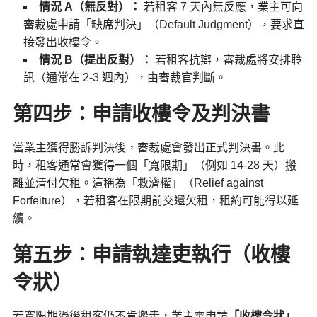
情況 A（無反對）：
若租客 7 天內無反應，業主可向
審裁處申請「缺席判決」（Default Judgment），要求直
接發出收樓令。
情況 B（提出反對）：
若租客抗辯，審裁處將安排聆
訊（通常在 2-3 週內），由審裁官判斷。
第四步：申請收樓令及判決書
當業主獲得勝訴判決後，審裁處會發出正式判決書。此
時，租客通常會獲得一個「寬限期」（例如 14-28 天）搬
離並清付欠租。這稱為「救濟權」（Relief against
Forfeiture），若租客在限期前交還欠租，租約可能得以延
續。
第五步：申請執達吏執行（收樓
令狀）
若寬限期過後租客仍不肯搬走，業主需申請
「收樓令狀」