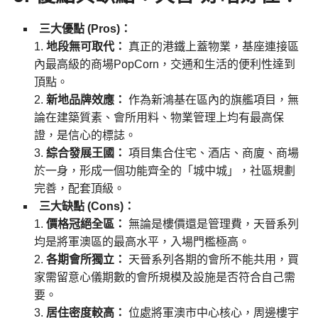
三大優點 (Pros)：
地段無可取代：
真正的港鐵上蓋物業，基座連接區
內最高級的商場PopCorn，交通和生活的便利性達到
頂點。
新地品牌效應：
作為新鴻基在區內的旗艦項目，無
論在建築質素、會所用料、物業管理上均有最高保
證，是信心的標誌。
綜合發展王國：
項目集合住宅、酒店、商廈、商場
於一身，形成一個功能齊全的「城中城」，社區規劃
完善，配套頂級。
三大缺點 (Cons)：
價格冠絕全區：
無論是樓價還是管理費，天晉系列
均是將軍澳區的最高水平，入場門檻極高。
各期會所獨立：
天晉系列各期的會所不能共用，買
家需留意心儀期數的會所規模及設施是否符合自己需
要。
居住密度較高：
位處將軍澳市中心核心，周邊樓宇