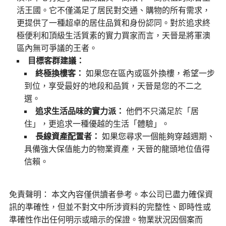
活王國。它不僅滿足了居民對交通、購物的所有需求，
更提供了一種超卓的居住品質和身份認同。對於追求終
極便利和頂級生活質素的實力買家而言，天晉是將軍澳
區內無可爭議的王者。
目標客群建議：
終極換樓客：
如果您在區內或區外換樓，希望一步
到位，享受最好的地段和品質，天晉是您的不二之
選。
追求生活品味的實力派：
他們不只滿足於「居
住」，更追求一種優越的生活「體驗」。
長線資產配置者：
如果您尋求一個能夠穿越週期、
具備強大保值能力的物業資產，天晉的龍頭地位值得
信賴。
免責聲明： 本文內容僅供讀者參考。本公司已盡力確保資
訊的準確性，但並不對文中所涉資料的完整性、即時性或
準確性作出任何明示或暗示的保證。物業狀況因個案而