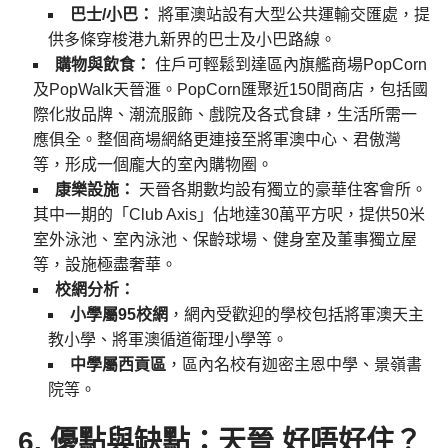
巴士/小巴：
將軍澳站設有大型公共運輸交匯處，提
供多條穿梭港九新界的巴士及小巴路線。
購物與飲食：
住戶可輕鬆到達區內旗艦商場PopCorn
及PopWalk天晉滙。PopCorn匯聚近150間商店，包括國
際化妝品牌、潮流服飾、戲院及各式食肆，生活所需一
應俱全。整個商場網絡更連接至將軍澳中心、君傲灣
等，形成一個龐大的室內購物圈。
康樂設施：
天晉各期數均設有獨立的豪華住客會所。
其中一期的「Club Axis」佔地達30萬平方呎，提供50米
室外泳池、室內泳池、保齡球場、健身室及董事獨立屋
等，設施極盡奢華。
校網分析：
小學屬95校網
，網內受歡迎的學校包括將軍澳天主
教小學、將軍澳循道衛理小學等。
中學屬西貢區
，區內名校有迦密主恩中學、景嶺書
院等。
6. 優點與缺點：天晉 好唔好住？