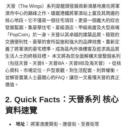
天晉（The Wings）系列是龍頭發展商新鴻基地產在將軍
澳市中心的巔峰之作，雄踞港鐵將軍澳站上蓋及其周邊的
核心地段。它不僅是一個住宅項目，更是一個龐大的綜合
發展藍圖，集豪華住宅、星級酒店、甲級商廈及大型商場
「PopCorn」於一身。天晉以其卓越的建築品質、極致的
交通便利性、豪華的會所設施和強大的品牌效應，重新定
義了將軍澳的豪宅標準，成為區內外換樓客及追求高品質
生活人士的終極目標。 本文將為您全面解構天晉整個系列
（包括天晉、天晉II、天晉IIIA、天晉IIIB及海天晉），從核
心資料、市場定位、戶型景觀，到生活配套、利弊權衡，
並解答置業人士最關心的FAQ，讓您一文看懂天晉的真正
價值。
2. Quick Facts：天晉系列 核心
資料速覽
地址：
將軍澳唐賢街、唐俊街、至善街等