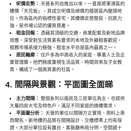
呎價走勢：
天晉系列自推出以來，一直是將軍澳區的
樓價「天花板」，其成交呎價及總價均穩居區內龍頭地
位。作為區內的指標性豪宅，其樓價走勢堅挺，抗跌力
強，是市場公認的優質資產。
租金回報：
憑藉其頂級的交通、商業配套及新地品牌
效應，深受對生活質素有要求的本地及外籍租客歡迎，
租務市場承接力極強，租金水平亦是區內最高之一。
居民輪廓：
住戶多為中高收入的家庭、專業人士及企
業管理層。他們極度重視生活品質、時間效率及子女教
育，構成了一個高質素的社區。
4. 間隔與景觀：平面圖全面睇
主力間隔：
整個系列以兩房及三房單位為主，亦提供
大量四房大宅及特色戶，滿足不同家庭的換樓需求。
平面圖分析：
天晉的單位以間隔方正實用、用料上乘
而聞名。新地樓的品質在間隔設計、交樓標準上均有保
證。大部分單位設有露台，客飯廳佈局分明，空間感十