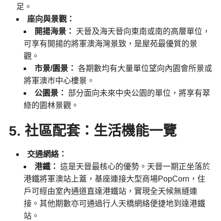
足。
座向與景觀：
開揚海景：
天晉及海天晉向東南或南的高層單位，
可享有開揚的將軍澳海灣景致，是屋苑最優質的景
觀。
市景/園景：
各期數均有大量單位望向內園會所景或
將軍澳市中心樓景。
公園景：
部分面向未來中央公園的單位，將享有翠
綠的園林景觀。
5. 社區配套：生活機能一覽
交通網絡：
港鐵：
這是天晉最核心的優勢。天晉一期正坐落於
港鐵將軍澳站上蓋，基座連接大型商場PopCorn，住
戶可經由室內通道直達港鐵站，實現全天候無縫連
接。其他期數亦可通過行人天橋網絡便捷地到達港鐵
站。