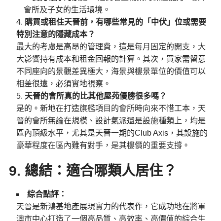
會所及子女的生活環境。
購買或租住天晉前，有哪些常見的「中伏」位或需要
特別注意的隱藏成本？
最大的考慮是高昂的管理費，這是每月固定的開支，大
大影響持有成本和租金回報的計算。其次，買家需留意
不同座向的景觀差異極大，海景與樓景單位的價值可以
相差很遠，必須實地視察。
天晉的會所真的比其他屋苑優勝很多嗎？
是的。新地在打造旗艦項目的會所時向來不惜工本，天
晉的會所無論在規模、設計氣派還是設施種類上，均是
區內頂級水平，尤其是天晉一期的Club Axis，其設施的
豪華程度在區內難有對手，是其樓價的重要支撐。
9. 總結：適合哪類人居住？
綜合點評：
天晉是新鴻基地產展現實力的代表作，它成功地在將軍
澳市中心打造了一個高品質、高效率、高價值的綜合生