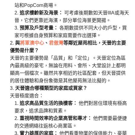
站和PopCorn商場。
追求樓齡新及海景：
可考慮後期數如天晉IIIA或海天
晉，它們更靠近海濱，部分單位海景更開揚。
預算及戶型考量：
各期數提供不同大小的戶型，買
家可根據自身預算和家庭需要作出選擇。
與
將軍澳中心
、
君傲灣
等鄰近屋苑相比，天晉的主要
優勢是什麼？
天晉的主要優勢是「品質」和「定位」。天晉定位為區
內最高級的豪宅，無論在用料、會所、大堂設計上都明
顯高一個檔次。雖然共享相近的社區配套，但天晉提供
的居住體驗和身份象徵是其他屋苑無法比擬的。
天晉適合哪種類型的家庭或買家？
天晉極度適合：
追求高品質生活的換樓客：
他們對居住環境有極高
要求，追求品牌和質素。
重視時間效率的企業高管和專才：
他們需要最便捷
的交通網絡往返核心商業區。
實力雄厚的家庭：
他們看重物業的保值能力、豪華