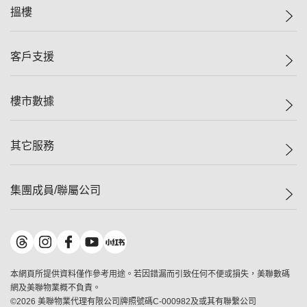
美聯集團
搵樓
投資者關係
集團動態
一手新盤
客戶支援
人才招募
二手盤
網站地圖
上車
自助放盤
樓市數據
減價
專業代理
低水
分行網絡
樓價指數
其它服務
美聯豪宅
查詢熱線
信心指數
獨家樓盤
聯絡我們
最新成交
屋苑專頁
租盤
集團成員/聯屬公司
按揭計算機
歷史成交
大灣區專頁
居屋專頁
負擔能力計算機
成交數據
樓市資訊
買賣流程
美聯物業
轉按計算機
屋苑成交排行榜
美聯精英會
鋑聯控股
*
繳款方式
地區百科
美聯慈善基金
美聯工商舖
*
本網頁所提供資料僅作參考用途。若因錯漏而引致任何不便或損失，美聯數碼
美善會
美聯中國
網及美聯物業概不負責。
地產代理管理協會
©
2026
美聯物業代理有限公司牌照號碼C-000982及或其有聯繫公司