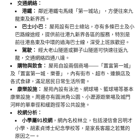
交通網絡：
港鐵：
鄰近港鐵屯馬綫「第一城站」，方便往來九
龍東及新界西。
巴士/小巴：
屋苑設有巴士總站，亦有多條巴士及小
巴路線途經，提供前往港九新界各區的服務，特別是
前往港島東及中環的過海巴士線，深受上班族歡迎。
駕駛：
經大老山隧道或獅子山隧道可快速往返九
龍，交通網絡四通八達。
購物與飲食：
屋苑自設兩個商場——「置富第一城」
及「置富第一城．樂薈」，內有街市、超市、連鎖店及
各式食肆，滿足居民日常生活所需。
康樂設施：
屋苑內設有泳池、網球場、籃球場等基本
康樂設施。周邊亦有圓洲角公園、小瀝源遊樂場及城門
河畔的單車徑和緩跑徑等公共設施。
校網分析：
小學屬91校網
，網內名校林立，包括浸信會呂明才
小學、胡素貞博士紀念學校等，是家長客趨之若鶩的
原因之一。