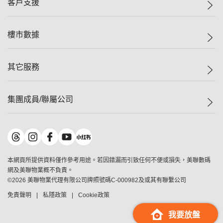
客戶支援
人才招募
二手盤
網站地圖
上車
自助放盤
樓市數據
減價
專業代理
低水
分行網絡
樓價指數
其它服務
美聯豪宅
查詢熱線
信心指數
獨家樓盤
聯絡我們
最新成交
屋苑專頁
租盤
集團成員/聯屬公司
按揭計算機
歷史成交
大灣區專頁
居屋專頁
負擔能力計算機
成交數據
樓市資訊
買賣流程
美聯物業
轉按計算機
屋苑成交排行榜
美聯精英會
鋑聯控股
*
繳款方式
地區百科
美聯慈善基金
美聯工商舖
*
本網頁所提供資料僅作參考用途。若因錯漏而引致任何不便或損失，美聯數碼
美善會
美聯中國
網及美聯物業概不負責。
地產代理管理協會
©
2026
美聯物業代理有限公司牌照號碼C-000982及或其有聯繫公司
美聯澳門
申報已遞交的購樓意向登記
免責聲明
私隱政策
Cookie政策
美聯金融集團
美聯移民顧問
我要放盤