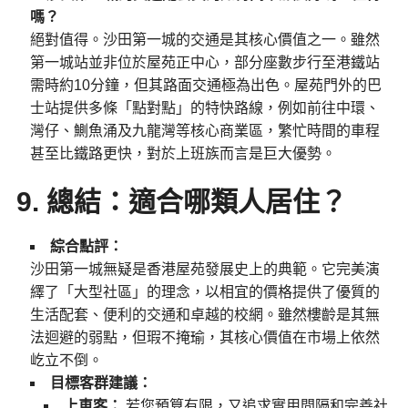
嗎？
絕對值得。沙田第一城的交通是其核心價值之一。雖然
第一城站並非位於屋苑正中心，部分座數步行至港鐵站
需時約10分鐘，但其路面交通極為出色。屋苑門外的巴
士站提供多條「點對點」的特快路線，例如前往中環、
灣仔、鰂魚涌及九龍灣等核心商業區，繁忙時間的車程
甚至比鐵路更快，對於上班族而言是巨大優勢。
9. 總結：適合哪類人居住？
綜合點評：
沙田第一城無疑是香港屋苑發展史上的典範。它完美演
繹了「大型社區」的理念，以相宜的價格提供了優質的
生活配套、便利的交通和卓越的校網。雖然樓齡是其無
法迴避的弱點，但瑕不掩瑜，其核心價值在市場上依然
屹立不倒。
目標客群建議：
上車客：
若您預算有限，又追求實用間隔和完善社