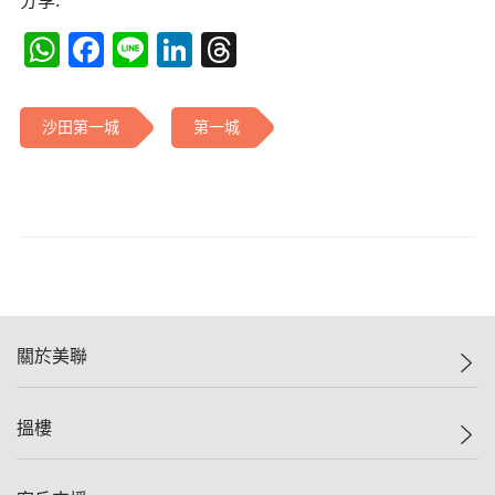
分享:
WhatsApp
Facebook
Line
LinkedIn
Threads
沙田第一城
第一城
關於美聯
美聯集團
搵樓
投資者關係
集團動態
一手新盤