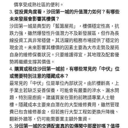
價享受成熟社區的便利。
從投資角度看，沙田第一城的升值潛力如何？有哪些
未來發展會影響其樓價？
沙田第一城是典型的「藍籌屋苑」，樓價穩定性高，抗
跌力強，雖然爆發性升值潛力不及新發展區，但作為長
線投資工具非常穩健。其活躍的租務市場提供了穩定的
現金流。未來影響其樓價的因素主要為大市走勢及屋苑
自身的維修保養狀況。只要維護得宜，其地理及配套優
勢將繼續支撐其價值。
購買或租住沙田第一城前，有哪些常見的「中伏」位
或需要特別注意的隱藏成本？
最常見的「中伏」位是單位內部狀況。由於樓齡高，上
手業主若缺乏妥善保養，可能會有嚴重的滲水、漏水問
題，特別是廚廁。建議買家在簽約前聘請專業人士驗
樓。隱藏成本主要來自潛在的大型維修費用，雖然管理
費已包含維修基金，但若進行大型工程如更換升降機、
翻新外牆等，仍可能需要業主額外集資。
沙田第一城的交通配套真的如傳聞中那麼好嗎？值得