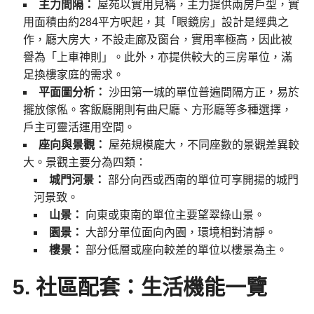
主力間隔：
屋苑以實用見稱，主力提供兩房戶型，實
用面積由約284平方呎起，其「眼鏡房」設計是經典之
作，廳大房大，不設走廊及窗台，實用率極高，因此被
譽為「上車神則」。此外，亦提供較大的三房單位，滿
足換樓家庭的需求。
平面圖分析：
沙田第一城的單位普遍間隔方正，易於
擺放傢俬。客飯廳開則有曲尺廳、方形廳等多種選擇，
戶主可靈活運用空間。
座向與景觀：
屋苑規模龐大，不同座數的景觀差異較
大。景觀主要分為四類：
城門河景：
部分向西或西南的單位可享開揚的城門
河景致。
山景：
向東或東南的單位主要望翠綠山景。
園景：
大部分單位面向內園，環境相對清靜。
樓景：
部分低層或座向較差的單位以樓景為主。
5. 社區配套：生活機能一覽