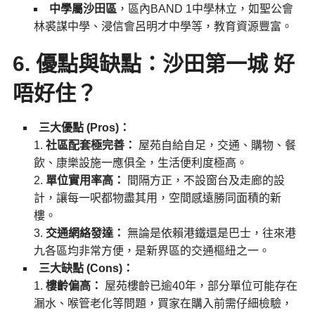
中學屬沙田區
，區內BAND 1中學林立，如聖公會
林裘謀中學、浸信會呂明才中學等，教育資源豐富。
6. 優點與缺點：沙田第一城 好
唔好住？
三大優點 (Pros)：
社區配套極完善：
屋苑自給自足，交通、購物、餐
飲、康樂設施一應俱全，生活便利度極高。
單位實用率高：
間隔方正，不設窗台及走廊的設
計，讓每一呎都物盡其用，空間感遠勝同面積的新
樓。
交通網絡發達：
無論是依賴港鐵還是巴士，往來港
九各區均非常方便，是新界區的交通樞紐之一。
三大缺點 (Cons)：
樓齡偏高：
屋苑樓齡已逾40年，部分單位可能存在
漏水、喉管老化等問題，買家在購入前需仔細檢驗，