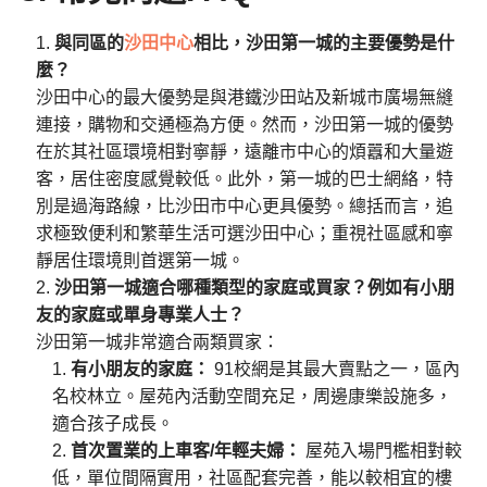
與同區的
沙田中心
相比，沙田第一城的主要優勢是什
麼？
沙田中心的最大優勢是與港鐵沙田站及新城市廣場無縫
連接，購物和交通極為方便。然而，沙田第一城的優勢
在於其社區環境相對寧靜，遠離市中心的煩囂和大量遊
客，居住密度感覺較低。此外，第一城的巴士網絡，特
別是過海路線，比沙田市中心更具優勢。總括而言，追
求極致便利和繁華生活可選沙田中心；重視社區感和寧
靜居住環境則首選第一城。
沙田第一城適合哪種類型的家庭或買家？例如有小朋
友的家庭或單身專業人士？
沙田第一城非常適合兩類買家：
有小朋友的家庭：
91校網是其最大賣點之一，區內
名校林立。屋苑內活動空間充足，周邊康樂設施多，
適合孩子成長。
首次置業的上車客/年輕夫婦：
屋苑入場門檻相對較
低，單位間隔實用，社區配套完善，能以較相宜的樓