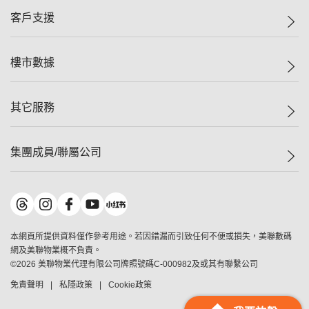
集團動態
一手新盤
客戶支援
人才招募
二手盤
網站地圖
上車
自助放盤
樓市數據
減價
專業代理
低水
分行網絡
樓價指數
其它服務
美聯豪宅
查詢熱線
信心指數
獨家樓盤
聯絡我們
最新成交
屋苑專頁
租盤
集團成員/聯屬公司
按揭計算機
歷史成交
大灣區專頁
居屋專頁
負擔能力計算機
成交數據
樓市資訊
買賣流程
美聯物業
轉按計算機
屋苑成交排行榜
美聯精英會
鋑聯控股
*
繳款方式
地區百科
美聯慈善基金
美聯工商舖
*
本網頁所提供資料僅作參考用途。若因錯漏而引致任何不便或損失，美聯數碼
美善會
美聯中國
網及美聯物業概不負責。
地產代理管理協會
©
2026
美聯物業代理有限公司牌照號碼C-000982及或其有聯繫公司
美聯澳門
申報已遞交的購樓意向登記
免責聲明
私隱政策
Cookie政策
美聯金融集團
美聯移民顧問