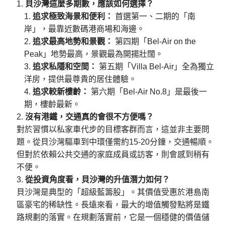
貝沙灣這麼多期數，應該如何選擇？
追求極致海景和便利：
首選第一、二期的「南
岸」，最靠近數碼港商場和海邊。
追求最高地勢和景觀：
第四期「Bel-Air on the
Peak」地勢最高，景觀最為開揚壯闊。
追求私隱和空間：
第五期「Villa Bel-Air」全為獨立
洋房，提供最尊貴的居住體驗。
追求較新樓齡：
第六期「Bel-Air No.8」是最後一
期，樓齡最新。
沒有港鐵，交通真的會很不方便嗎？
對於習慣以私家車代步的目標客群而言，這並非主要問
題。從貝沙灣驅車到中環僅需約15-20分鐘，交通暢順。
但對於依賴公共交通的家庭成員或訪客，則會感到稍有
不便。
從投資角度看，貝沙灣的升值潛力如何？
貝沙灣是典型的「超級藍籌股」。其價值受惠於港島南
區豪宅的稀缺性。長遠來看，最大的增值觸發點將是鐵
路規劃的落實。在規劃落實前，它是一個穩健的價值儲