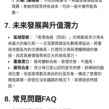
入場門檻極高：
作為頂級豪宅，無論是樓價還是管
理費、差餉地租等持有成本，均非一般中產所能負
擔。
7. 未來發展與升值潛力
區域發展：
「南港島綫（西段）」的規劃是貝沙灣未
來最大的催化劑。一旦落實興建並在數碼港設站，將徹
底改變區內的交通格局，打通貝沙灣與港鐵網絡的連
接，為其資產價值帶來巨大的增長潛力。
重建潛力：
屋苑樓齡尚新，管理完善，不適用。
屋苑自身：
貝沙灣已是公認的豪宅地標，其稀缺的臨
海位置、低密度規劃及高尚的社區形象，構成了堅實的
價值基礎。即使在沒有鐵路的情況下，其價值依然穩
固。
8. 常見問題FAQ