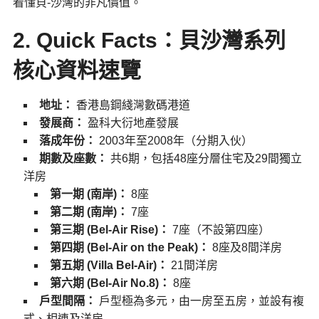
看懂貝-沙灣的非凡價值。
2. Quick Facts：貝沙灣系列
核心資料速覽
地址：
香港島鋼綫灣數碼港道
發展商：
盈科大衍地產發展
落成年份：
2003年至2008年（分期入伙）
期數及座數：
共6期，包括48座分層住宅及29間獨立
洋房
第一期 (南岸)：
8座
第二期 (南岸)：
7座
第三期 (Bel-Air Rise)：
7座（不設第四座）
第四期 (Bel-Air on the Peak)：
8座及8間洋房
第五期 (Villa Bel-Air)：
21間洋房
第六期 (Bel-Air No.8)：
8座
戶型間隔：
戶型極為多元，由一房至五房，並設有複
式、相連及洋房