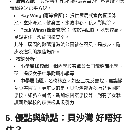
康樂設施：
貝沙灣擁有兩個極盡奢華的住客會所，總
面積達14萬平方呎。
Bay Wing (南岸會所)：
提供羅馬式室內恆溫泳
池、室外泳池、健身室、水療中心、私人影院等。
Peak Wing (峰景會所)：
位於第四期，地勢較高，
景觀更佳，設施同樣齊全。
此外，廣闊的數碼港海濱公園就在咫尺，是散步、跑
步及遛狗的絕佳場所。
校網分析：
小學屬18校網
，網內學校有聖公會田灣始南小學、
聖士提反女子中學附屬小學等。
中學屬南區
，名校林立，如聖士提反書院、嘉諾撒
聖心書院等。更重要的是，貝沙灣鄰近多所著名國際
學校，如弘立書院、新加坡國際學校等，對有子女就
讀國際學校的家庭極具吸引力。
6. 優點與缺點：貝沙灣 好唔好