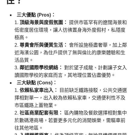
住？
三大優點 (Pros)：
頂級海景與度假氛圍：
提供市區罕有的遼闊海景和
低密度居住環境，讓人彷彿置身海外度假村，私隱度
極高。
尊貴會所與優質生活：
會所設施極盡奢華，加上鄰
近海濱公園，為住戶提供了無與倫比的康樂體驗和生
活品質。
鄰近國際學校網絡：
對於望子成龍、計劃讓子女入
讀國際學校的家庭而言，其地理位置佔盡優勢。
三大缺點 (Cons)：
依賴私家車出入：
目前缺乏鐵路接駁，公共交通選
擇相對單一，出入較為依賴私家車，交通便利性不及
市區鐵路上蓋物業。
社區商業配套有限：
區內購物及餐飲選擇相對集中
於數碼港商場，若要更多元化的消閒娛樂，需驅車前
往其他地區。