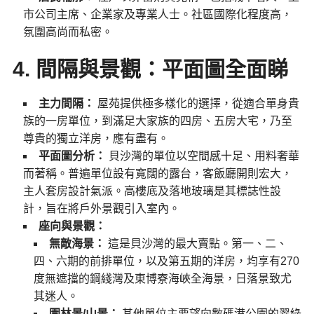
市公司主席、企業家及專業人士。社區國際化程度高，
氛圍高尚而私密。
4. 間隔與景觀：平面圖全面睇
主力間隔：
屋苑提供極多樣化的選擇，從適合單身貴
族的一房單位，到滿足大家族的四房、五房大宅，乃至
尊貴的獨立洋房，應有盡有。
平面圖分析：
貝沙灣的單位以空間感十足、用料奢華
而著稱。普遍單位設有寬闊的露台，客飯廳開則宏大，
主人套房設計氣派。高樓底及落地玻璃是其標誌性設
計，旨在將戶外景觀引入室內。
座向與景觀：
無敵海景：
這是貝沙灣的最大賣點。第一、二、
四、六期的前排單位，以及第五期的洋房，均享有270
度無遮擋的鋼綫灣及東博寮海峽全海景，日落景致尤
其迷人。
園林景/山景：
其他單位主要望向數碼港公園的翠綠