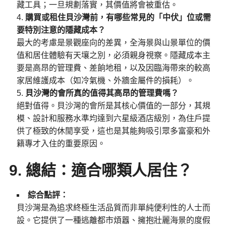
藏工具；一旦規劃落實，其價值將會被重估。
購買或租住貝沙灣前，有哪些常見的「中伏」位或需
要特別注意的隱藏成本？
最大的考慮是景觀座向的差異，全海景與山景單位的價
值和居住體驗有天壤之別，必須親身視察。隱藏成本主
要是高昂的管理費、差餉地租，以及因臨海帶來的較高
家居維護成本（如冷氣機、外牆金屬件的損耗）。
貝沙灣的會所真的值得其高昂的管理費嗎？
絕對值得。貝沙灣的會所是其核心價值的一部分，其規
模、設計和服務水準均達到六星級酒店級別，為住戶提
供了極致的休閒享受，這也是其能夠吸引眾多富豪和外
籍專才入住的重要原因。
9. 總結：適合哪類人居住？
綜合點評：
貝沙灣是為追求終極生活品質而非單純便利性的人士而
設。它提供了一種逃離都市煩囂、擁抱壯麗海景的度假