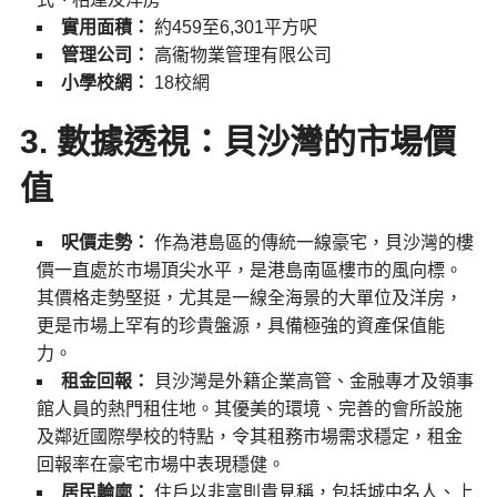
實用面積：
約459至6,301平方呎
管理公司：
高衞物業管理有限公司
小學校網：
18校網
3. 數據透視：貝沙灣的市場價
值
呎價走勢：
作為港島區的傳統一線豪宅，貝沙灣的樓
價一直處於市場頂尖水平，是港島南區樓市的風向標。
其價格走勢堅挺，尤其是一線全海景的大單位及洋房，
更是市場上罕有的珍貴盤源，具備極強的資產保值能
力。
租金回報：
貝沙灣是外籍企業高管、金融專才及領事
館人員的熱門租住地。其優美的環境、完善的會所設施
及鄰近國際學校的特點，令其租務市場需求穩定，租金
回報率在豪宅市場中表現穩健。
居民輪廓：
住戶以非富則貴見稱，包括城中名人、上