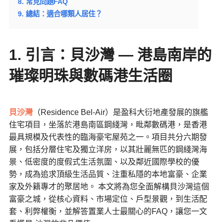
8. 常見問題FAQ
9. 總結：適合哪類人居住？
1. 引言：貝沙灣 — 港島南岸的
璀璨明珠與數碼港生活圈
貝沙灣
（Residence Bel-Air）是盈科大衍地產發展的旗艦
住宅項目，坐落於港島南區鋼綫灣，毗鄰數碼港，是香港
最具規模及代表性的臨海豪宅屋苑之一。項目共分六期發
展，包括分層住宅及獨立洋房，以其壯麗無匹的鋼綫灣海
景、低密度的度假式生活氛圍、以及鄰近國際學校的優
勢，成為追求頂級生活品質、注重私隱的本地富豪、企業
家及外籍專才的聚居地。 本文將為您全面解構貝沙灣這個
富豪之城，從核心資料、市場定位、戶型景觀，到生活配
套、利弊權衡，並解答置業人士最關心的FAQ，讓您一文