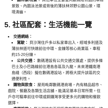
景致、內園泳池景或背後的薄扶林郊野公園山景，環
境清幽。
5. 社區配套：生活機能一覽
交通網絡：
駕駛：
貝沙灣住戶多以私家車出入，經域多利道及
薄扶林道可快速前往中環、金鐘等核心商業區，車程
約15-20分鐘。
公共交通：
數碼港設有公共交通交匯處，提供多條
巴士及小巴路線前往港島各區及九龍。未來港鐵南港
島綫（西段）擬在數碼港設站，將極大提升該區的交
通便利性。
購物與飲食：
屋苑毗鄰數碼港商場，內有精品超市、
戲院、餐廳及各類生活店舖，能滿足基本日常所需。住
戶亦可驅車前往中環或銅鑼灣享受更多元的購物和餐飲
選擇。