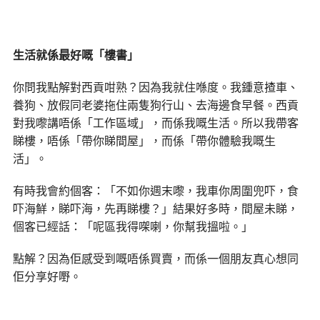
生活就係最好嘅「樓書」
你問我點解對西貢咁熟？因為我就住喺度。我鍾意揸車、
養狗、放假同老婆拖住兩隻狗行山、去海邊食早餐。西貢
對我嚟講唔係「工作區域」，而係我嘅生活。所以我帶客
睇樓，唔係「帶你睇間屋」，而係「帶你體驗我嘅生
活」。
有時我會約個客：「不如你週末嚟，我車你周圍兜吓，食
吓海鮮，睇吓海，先再睇樓？」結果好多時，間屋未睇，
個客已經話：「呢區我得㗎喇，你幫我搵啦。」
點解？因為佢感受到嘅唔係買賣，而係一個朋友真心想同
佢分享好嘢。