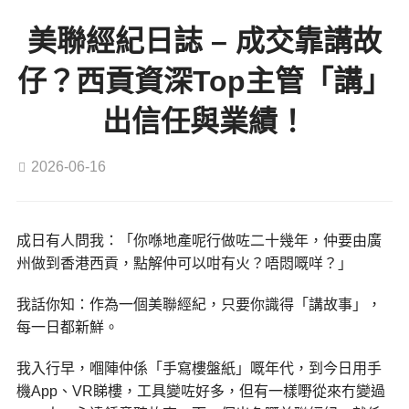
美聯經紀日誌 – 成交靠講故
仔？西貢資深Top主管「講」
出信任與業績！
2026-06-16
成日有人問我：「你喺地產呢行做咗二十幾年，仲要由廣
州做到香港西貢，點解仲可以咁有火？唔悶嘅咩？」
我話你知：作為一個美聯經紀，只要你識得「講故事」，
每一日都新鮮。
我入行早，嗰陣仲係「手寫樓盤紙」嘅年代，到今日用手
機App、VR睇樓，工具變咗好多，但有一樣嘢從來冇變過