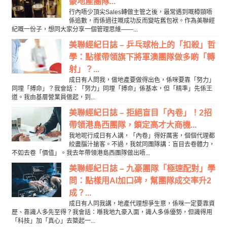
豪地產團隊...
行內唔少頂尖Sales轉做主管之後，最常遇到嘅樽頸唔
係追數，而係過往嘅成功反而變咗舊包袱。作為美聯經
紀嘅一份子，想同大家分享一個管理思維——...
美聯經紀日誌 – 乒乓球枱上的「扣殺」哲
學：點樣帶領旗下將軍澳團隊做多啲「轉
射」？...
成日有人問我，做地產要做得出色，係咪要靠「努力」
同埋「搏命」？我會話：「努力」同埋「搏命」係基本，但「精準」先係王
道。我由基層營業員做起，到...
美聯經紀日誌 – 拒絕盲目「內卷」！2招
帶領港島西團隊，鎖定高才大商機...
我地呢行成日有人講，「內卷」得好厲害，個個代理都
絞盡腦汁搶客。不過，我就同團隊講：盲目去卷體力，
不如去卷「價值」。我去年帶領港島西團隊做出唔...
美聯經紀日誌 – 九豪團隊「極速配對」學
問：點樣用AI加口碑，幫團隊成交率升2
成？...
成日有人同我講，地產代理想爭生意，係咪一定要靠資
歷、靠識人多先至得？我會話：喺我地九豪入面，識人多係優勢，但識得用
「科技」加「真心」去築起一...