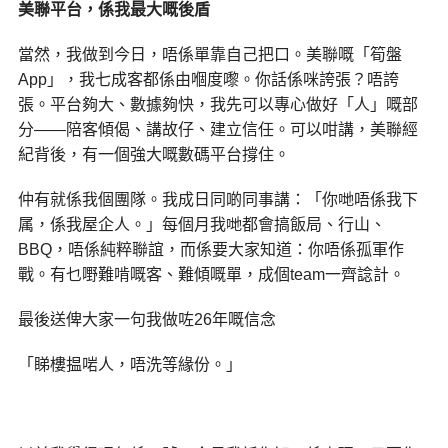
美聯平台，係我最大嘅後盾
當然，我做到今日，唔係單靠自己把口。美聯嘅「筍盤
App」，我七成客都係由嗰度嚟。你話係咪誇張？唔誇
張。平台夠大、數據夠快，我先可以專心做好「人」嘅部
分——陪客傾偈、講故仔、建立信任。可以咁講，美聯經
紀背後，有一個強大嘅數碼平台撐住。
仲有就係我個團隊。我成日同啲同事講：「你哋唔係我下
属，係我屋企人。」每個月我哋都會搞飯局、行山、
BBQ，唔係純粹聯誼，而係要大家知道：你唔係孤軍作
戰。有乜嘢難啃嘅客、難傾嘅單，成個team一齊諗計。
最後送俾大家一句我做咗26年嘅信念
「睇樓揾啱人，唔洗等緣份。」