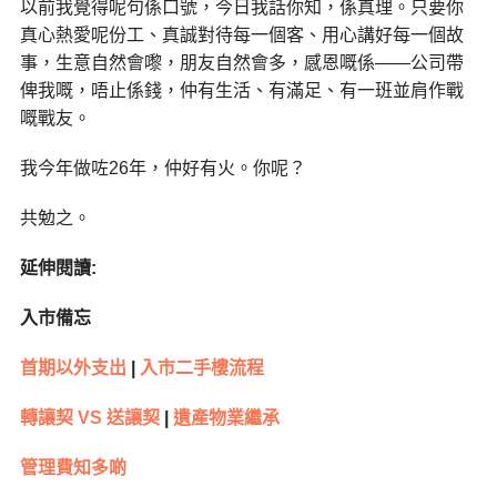
以前我覺得呢句係口號，今日我話你知，係真理。只要你
真心熱愛呢份工、真誠對待每一個客、用心講好每一個故
事，生意自然會嚟，朋友自然會多，感恩嘅係——公司帶
俾我嘅，唔止係錢，仲有生活、有滿足、有一班並肩作戰
嘅戰友。
我今年做咗26年，仲好有火。你呢？
共勉之。
延伸閱讀
:
入市備忘
首期以外支出
|
入市二手樓流程
轉讓契
VS
送讓契
|
遺產物業繼承
管理費知多啲