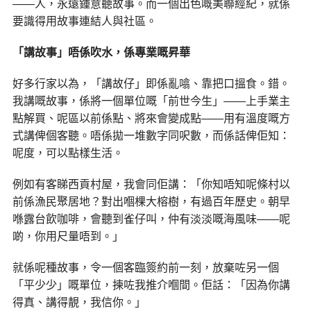
——人，永遠鍾意聽故事。而一個出色嘅美聯經紀，就係
要識得用故事連結人與社區。
「講故事」唔係吹水，係專業嘅昇華
好多行家以為，「講故仔」即係亂噏、靠把口搵食。錯。
我講嘅故事，係將一個單位嘅「前世今生」——上手業主
點解買、呢區以前係點、將來會變成點——用有溫度嘅方
式講俾個客聽。唔係拋一堆數字同呎數，而係話俾佢知：
呢度，可以點樣生活。
例如有客睇西貢村屋，我會同佢講：「你知唔知呢條村以
前係漁民聚居地？對出嗰棵大榕樹，有過百年歷史。朝早
喺露台飲咖啡，會聽到雀仔叫，仲有淡淡嘅海風味——呢
啲，你用尺量唔到。」
就係呢種故事，令一個客臨簽約前一刻，放棄咗另一個
「平少少」嘅單位，揀咗我推介嗰間。佢話：「因為你講
得真、講得靚，我信你。」