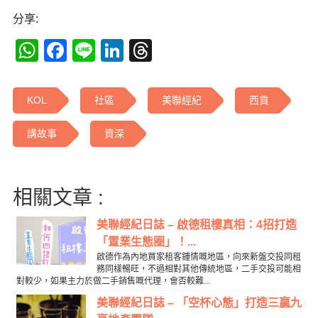
分享:
WhatsApp
Facebook
Line
LinkedIn
Threads
KOL
社區
美聯經紀
西貢
講故事
資深
相關文章 :
美聯經紀日誌 – 啟德租樓真相：4招打造
「置業生態圈」！...
啟德作為內地買家租客鍾情嘅地區，向來新盤交投同租
務同樣暢旺，不過相對其他傳統地區，二手交投可能相
對較少，如果主力於做二手銷售嘅代理，會否較難...
美聯經紀日誌 – 「空杯心態」打造三贏九