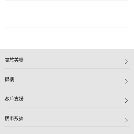
關於美聯
美聯集團
搵樓
投資者關係
集團動態
一手新盤
客戶支援
人才招募
二手盤
網站地圖
上車
自助放盤
樓市數據
減價
專業代理
低水
分行網絡