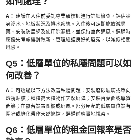
如何處理？
A
：
建議在入住前委託專業驗樓師進行詳細檢查，評估牆
身滲水、地板狀況及排水系統。入住後可定期施放滅蟲
藥、安裝防蟲網及使用除濕機，並保持室內通風。選購時
應優先考慮樓齡較新、管理維護良好的屋苑，以減低相關
風險。
Q5：低層單位的私隱問題可以如
何改善？
A
：
可透過以下方法改善私隱問題：安裝磨砂玻璃或單向
透視貼膜；種植高大植物作天然屏障；安裝百葉窗或厚質
窗簾；在露台設置圍欄或屏風。部分屋苑的低層單位設有
圍牆或綠化帶作天然遮擋，選購前應實地視察。
Q6：低層單位的租金回報率是否