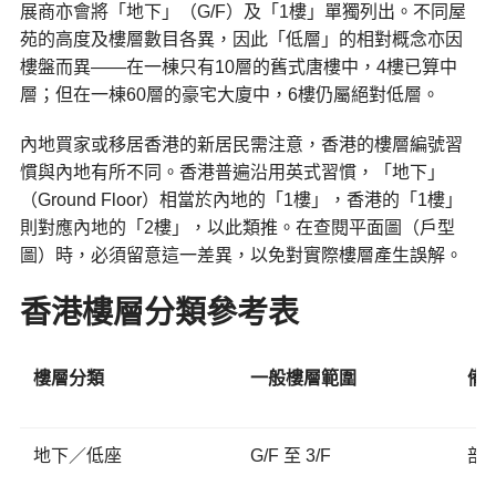
展商亦會將「地下」（G/F）及「1樓」單獨列出。不同屋
苑的高度及樓層數目各異，因此「低層」的相對概念亦因
樓盤而異——在一棟只有10層的舊式唐樓中，4樓已算中
層；但在一棟60層的豪宅大廈中，6樓仍屬絕對低層。
內地買家或移居香港的新居民需注意，香港的樓層編號習
慣與內地有所不同。香港普遍沿用英式習慣，「地下」
（Ground Floor）相當於內地的「1樓」，香港的「1樓」
則對應內地的「2樓」，以此類推。在查閱平面圖（戶型
圖）時，必須留意這一差異，以免對實際樓層產生誤解。
香港樓層分類參考表
樓層分類
一般樓層範圍
備
地下／低座
G/F 至 3/F
部