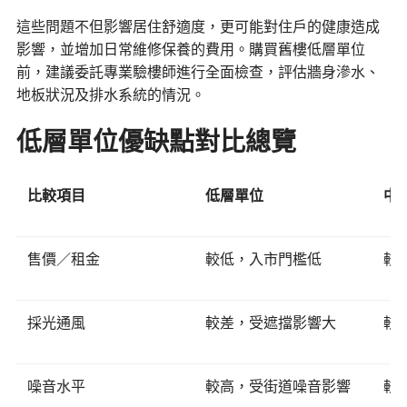
這些問題不但影響居住舒適度，更可能對住戶的健康造成
影響，並增加日常維修保養的費用。購買舊樓低層單位
前，建議委託專業驗樓師進行全面檢查，評估牆身滲水、
地板狀況及排水系統的情況。
低層單位優缺點對比總覽
比較項目
低層單位
中
售價／租金
較低，入市門檻低
較
採光通風
較差，受遮擋影響大
較
噪音水平
較高，受街道噪音影響
較