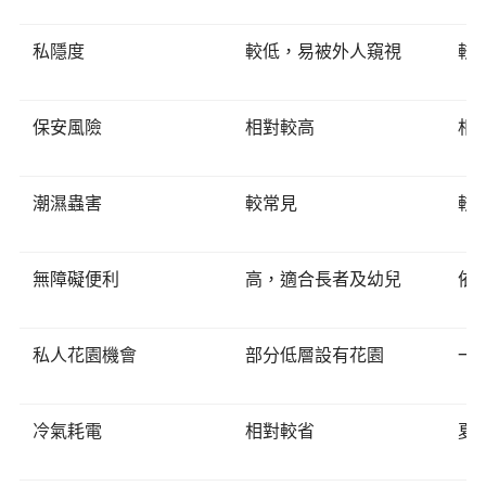
私隱度
較低，易被外人窺視
較
保安風險
相對較高
相
潮濕蟲害
較常見
較
無障礙便利
高，適合長者及幼兒
依
私人花園機會
部分低層設有花園
一
冷氣耗電
相對較省
夏