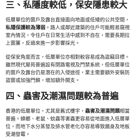
三、私隱度較低，保安隱患較大
低層單位的窗戶及露台直接面向地面或低矮的公共空間，
私隱保護較為薄弱
。路人或鄰近建築的住戶可能輕易窺視
室內情況，令住戶在日常生活中感到不自在，需要長期拉
上窗簾，反過來進一步影響採光。
從保安角度而言，低層單位亦相對較容易成為盜竊目標。
雖然現代屋苑普遍設有閉路電視及門禁系統，但低層單位
的窗戶及露台仍是潛在的入侵途徑，業主需要額外安裝防
盜窗或加強門鎖，增加額外開支。
四、蟲害及潮濕問題較為普遍
香港的低層單位，尤其是舊式樓宇，
蟲害及潮濕問題
相當
普遍。蟑螂、老鼠、蚊蟲等害蟲更容易從地面進入低層單
位，而地下水分蒸發及排水管老化亦容易導致牆身及地板
受潮發霉。