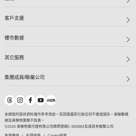
投資者關係
集團動態
一手新盤
客戶支援
人才招募
二手盤
網站地圖
上車
自助放盤
樓市數據
減價
專業代理
低水
分行網絡
樓價指數
其它服務
美聯豪宅
查詢熱線
信心指數
獨家樓盤
聯絡我們
最新成交
屋苑專頁
租盤
集團成員/聯屬公司
按揭計算機
歷史成交
大灣區專頁
居屋專頁
負擔能力計算機
成交數據
樓市資訊
買賣流程
美聯物業
轉按計算機
屋苑成交排行榜
美聯精英會
鋑聯控股
*
繳款方式
地區百科
美聯慈善基金
美聯工商舖
*
本網頁所提供資料僅作參考用途。若因錯漏而引致任何不便或損失，美聯數碼
美善會
美聯中國
網及美聯物業概不負責。
地產代理管理協會
©
2026
美聯物業代理有限公司牌照號碼C-000982及或其有聯繫公司
美聯澳門
申報已遞交的購樓意向登記
免責聲明
私隱政策
Cookie政策