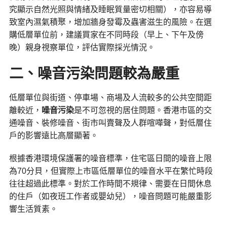
究顯示自然光照與情緒及睡眠質量密切相關），亦容易導
致室內濕氣積聚，增加牆身發霉及蟲害滋生的風險。在選
購低層單位前，建議買家在不同時段（早上、下午及傍
晚）親身視察單位，評估實際採光情況。
二、噪音污染問題較為嚴重
低層單位與街道、停車場、商場及人流較多的公共空間距
離較近，
噪音污染
是不可忽視的居住問題。香港市區的交
通噪音、裝修噪音、街市叫賣聲及人群喧嘩聲，對低層住
戶的影響遠比高層顯著。
根據香港環境保護署的噪音標準，住宅區日間的噪音上限
為70分貝，但實際上市區低層單位的噪音水平在繁忙時段
往往超過此標準。對於工作時間不規律、需要在日間休息
的住戶（如夜班工作者或嬰幼兒），噪音問題可能嚴重影
響生活質素。