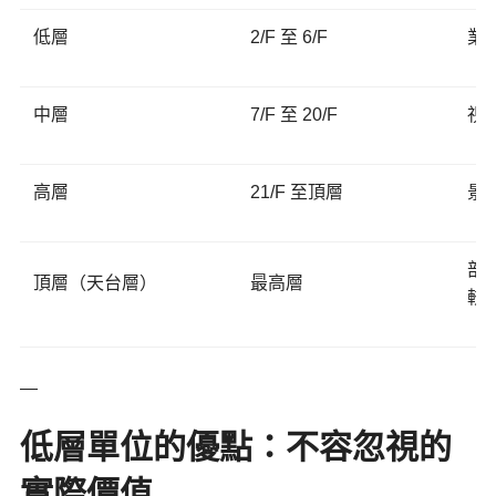
低層
2/F 至 6/F
業
中層
7/F 至 20/F
視
高層
21/F 至頂層
景
部
頂層（天台層）
最高層
較
—
低層單位的優點：不容忽視的
實際價值