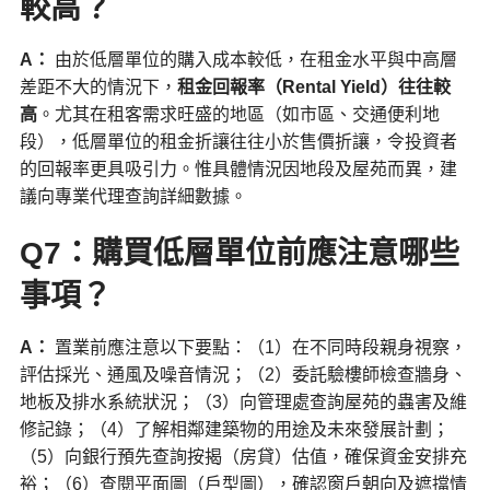
較高？
A
：
由於低層單位的購入成本較低，在租金水平與中高層
差距不大的情況下，
租金回報率（
Rental Yield
）往往較
高
。尤其在租客需求旺盛的地區（如市區、交通便利地
段），低層單位的租金折讓往往小於售價折讓，令投資者
的回報率更具吸引力。惟具體情況因地段及屋苑而異，建
議向專業代理查詢詳細數據。
Q7：購買低層單位前應注意哪些
事項？
A
：
置業前應注意以下要點：（1）在不同時段親身視察，
評估採光、通風及噪音情況；（2）委託驗樓師檢查牆身、
地板及排水系統狀況；（3）向管理處查詢屋苑的蟲害及維
修記錄；（4）了解相鄰建築物的用途及未來發展計劃；
（5）向銀行預先查詢按揭（房貸）估值，確保資金安排充
裕；（6）查閱平面圖（戶型圖），確認窗戶朝向及遮擋情