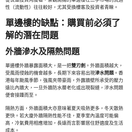
性（流動性）往往較好，尤其受換樓客及投資者青睞。
單邊樓的缺點：購買前必須了
解的潛在問題
外牆滲水及隔熱問題
單邊樓外牆暴露面積大，是一把
雙刃劍
。外牆面積越大，
受風雨侵蝕的機會越多，長期下來容易出現
滲水問題
。香
港每年颱風季節，強風夾帶豪雨，外露牆壁所承受的壓力
遠比內牆大，一旦外牆防水層老化或出現裂縫，滲水問題
便會接踵而至。
隔熱方面，外牆面積大亦意味著夏天吸熱更多，冬天散熱
更快。若大廈外牆隔熱性能不佳，夏季室內溫度可能偏
高，冷氣費用相應增加，長遠而言影響居住舒適度及生活
成本。