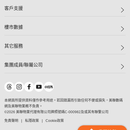
集團動態
一手新盤
客戶支援
人才招募
二手盤
網站地圖
上車
自助放盤
樓市數據
減價
專業代理
低水
分行網絡
樓價指數
其它服務
美聯豪宅
查詢熱線
信心指數
獨家樓盤
聯絡我們
最新成交
屋苑專頁
租盤
集團成員/聯屬公司
按揭計算機
歷史成交
大灣區專頁
居屋專頁
負擔能力計算機
成交數據
樓市資訊
買賣流程
美聯物業
轉按計算機
屋苑成交排行榜
美聯精英會
鋑聯控股
*
繳款方式
地區百科
美聯慈善基金
美聯工商舖
*
本網頁所提供資料僅作參考用途。若因錯漏而引致任何不便或損失，美聯數碼
美善會
美聯中國
網及美聯物業概不負責。
地產代理管理協會
©
2026
美聯物業代理有限公司牌照號碼C-000982及或其有聯繫公司
美聯澳門
申報已遞交的購樓意向登記
免責聲明
私隱政策
Cookie政策
美聯金融集團