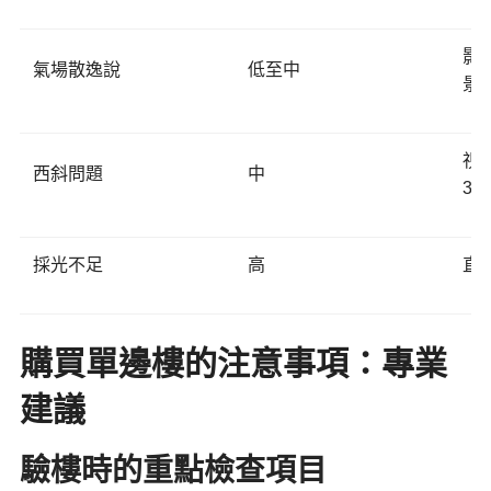
影
氣場散逸說
低至中
景
視
西斜問題
中
3%
採光不足
高
直
購買單邊樓的注意事項：專業
建議
驗樓時的重點檢查項目