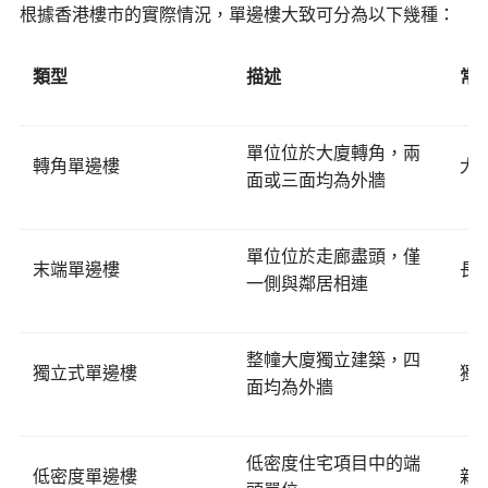
根據香港樓市的實際情況，單邊樓大致可分為以下幾種：
類型
描述
常
單位位於大廈轉角，兩
轉角單邊樓
大
面或三面均為外牆
單位位於走廊盡頭，僅
末端單邊樓
長
一側與鄰居相連
整幢大廈獨立建築，四
獨立式單邊樓
獨
面均為外牆
低密度住宅項目中的端
低密度單邊樓
新