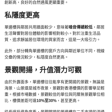
創新高，良好的自然通風更顯重要。
私隱度更高
單邊樓與鄰居共用牆面較少，意味著
噪音傳遞較低
，鄰居
生活聲響對居住體驗的影響相對較小。對於注重生活品
質、追求靜謐居住環境的買家而言，這是一大吸引力。
此外，部分轉角單邊樓的窗戶方向與鄰近單位不同，視線
交疊的情況較少，私隱度自然更高。
景觀開揚，升值潛力可觀
由於外露面多，單邊樓往往能享有更開揚的景觀。無論是
海景、山景還是城市夜景，景觀對香港樓價的影響舉足輕
重。根據市場數據，景觀較佳的單位與同層無景觀單位相
比，樓價差距可達
10%
至30%
，甚至更高。
從長遠投資角度看，景觀開揚的單邊樓在二手市場的流通