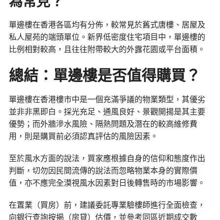
為常見？
單邊樓在香港各區均有分佈，較常見於舊式唐樓、居屋及
私人屋苑的端頭單位。新界低密度住宅項目中，單邊樓的
比例相對較高，且往往附帶較大的外露花園或平台面積。
總結：單邊樓是否值得購買？
單邊樓在香港樓市中是一個充滿爭議的物業類型，其優劣
並非非黑即白。採光充足、通風良好、景觀開揚是其主要
優勢；而外牆滲水風險、隔熱問題及潛在的較高維修費
用，則是購買前必須認真評估的風險因素。
至於風水方面的說法，買家應根據自身的信仰和態度作出
判斷，切勿因民間流傳的說法而忽略物業本身的實際價
值，亦不應完全漠視風水因素對日後轉售時的市場影響。
在置業（買房）前，建議委託專業驗樓師進行全面檢查，
向銀行查詢按揭（房貸）估價，並參考同區近期成交數