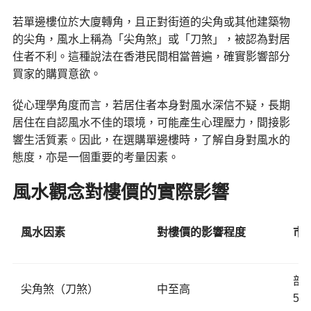
若單邊樓位於大廈轉角，且正對街道的尖角或其他建築物
的尖角，風水上稱為「尖角煞」或「刀煞」，被認為對居
住者不利。這種說法在香港民間相當普遍，確實影響部分
買家的購買意欲。
從心理學角度而言，若居住者本身對風水深信不疑，長期
居住在自認風水不佳的環境，可能產生心理壓力，間接影
響生活質素。因此，在選購單邊樓時，了解自身對風水的
態度，亦是一個重要的考量因素。
風水觀念對樓價的實際影響
風水因素
對樓價的影響程度
市
部
尖角煞（刀煞）
中至高
5%