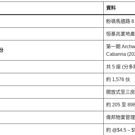
資料
粉嶺馬適路 8
恒基兆業地產 (H
第一期 Archw
份
Cabanna (20
共 5 座 (分
約 1,576 伙
開放式至三房
約 205 至 8
偉邦物業管理
約 @$4.5 –