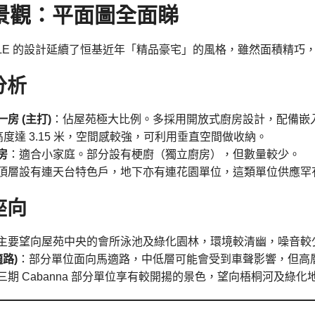
景觀：平面圖全面睇
OVALE 的設計延續了恒基近年「精品豪宅」的風格，雖然面積精
分析
房 (主打)
：佔屋苑極大比例。多採用開放式廚房設計，配備嵌
度達 3.15 米，空間感較強，可利用垂直空間做收納。
房
：適合小家庭。部分設有梗廚（獨立廚房），但數量較少。
頂層設有連天台特色戶，地下亦有連花園單位，這類單位供應罕
座向
主要望向屋苑中央的會所泳池及綠化園林，環境較清幽，噪音較
適路)
：部分單位面向馬適路，中低層可能會受到車聲影響，但高
三期 Cabanna 部分單位享有較開揚的景色，望向梧桐河及綠化