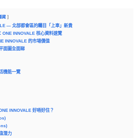
隱藏
OVALE — 北部都會區的矚目「上車」新貴
ts：ONE INNOVALE 核心資料速覽
 INNOVALE 的市場價值
平面圖全面睇
活機能一覽
E INNOVALE 好唔好住？
os)
ns)
值潛力