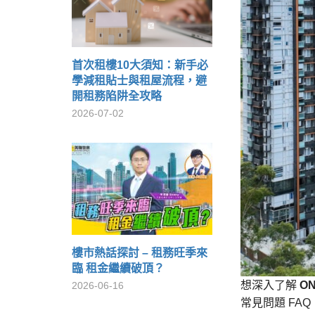
首次租樓10大須知：新手必
學減租貼士與租屋流程，避
開租務陷阱全攻略
2026-07-02
樓市熱話探討 – 租務旺季來
臨 租金繼續破頂？
想深入了解
ON
2026-06-16
常見問題 FA