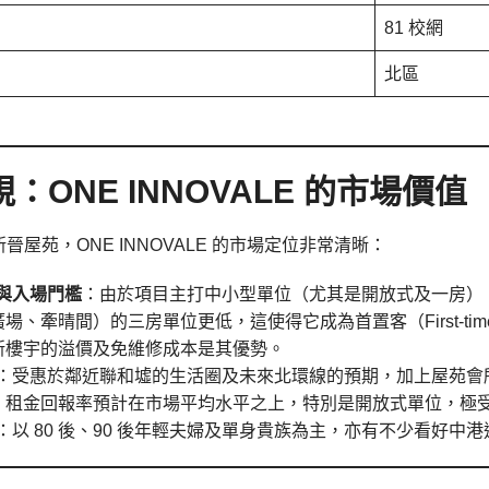
81 校網
北區
：ONE INNOVALE 的市場價值
晉屋苑，ONE INNOVALE 的市場定位非常清晰：
與入場門檻
：由於項目主打中小型單位（尤其是開放式及一房），
場、牽晴間）的三房單位更低，這使得它成為首置客（First-tim
新樓宇的溢價及免維修成本是其優勢。
：受惠於鄰近聯和墟的生活圈及未來北環線的預期，加上屋苑會
。租金回報率預計在市場平均水平之上，特別是開放式單位，極
：以 80 後、90 後年輕夫婦及單身貴族為主，亦有不少看好中