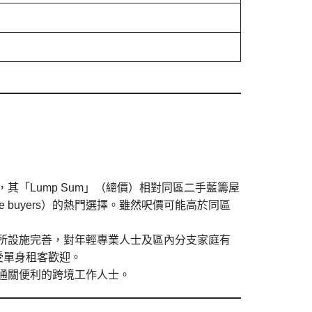
其「Lump Sum」（總價）相對同區二手藍籌屋
e buyers）的熱門選擇。雖然呎價可能高於同區
所設施完善，對年輕專業人士及區內分支家庭有
受單身租客歡迎。
港通關便利的跨境工作人士。