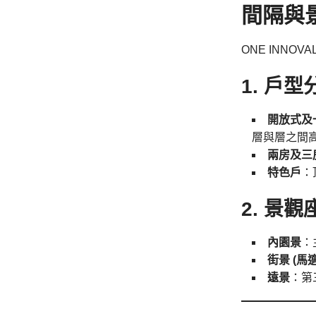
間隔與
ONE INN
1. 戶型
開放式及一
層與層之間高
兩房及三
特色戶
：
2. 景觀
內園景
：
街景 (馬
遠景
：第