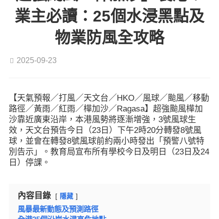
業主必讀：25個水浸黑點及
物業防風全攻略
2025-09-23
【天氣預報／打風／天文台／HKO／風球／颱風／移動
路徑／黃雨／紅雨／樺加沙／Ragasa】超強颱風樺加
沙靠近廣東沿岸，本港風勢將逐漸增強，3號風球生
效，天文台預告今日（23日）下午2時20分轉發8號風
球，並會在轉發8號風球前約兩小時發出「預警八號特
別告示」。教育局宣布所有學校今日及明日（23日及24
日）停課。
內容目錄
隱藏
風暴最新動態及預測路徑