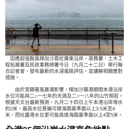
因應超強颱風樺加沙靠近廣東沿岸，渠務署、土木工
程拓展署及民政事務總署今日（九月二十二日）舉行聯
合記者會，發布最新的水浸風險評估，並講解相關應對
措施。
由於受顯著風暴潮影響，樺加沙襲港期間本港沿岸
水位可能與二○一七年的天鴿及二○一八年的山竹相若。
根據天文台最新預測，九月二十四日上午本港沿岸增水
約2米，最高水位普遍可達海圖基準面以上3.5米至4
米，而吐露港水位更可能高達海圖基準面以上4至5米。