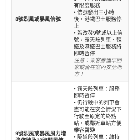
有限度服務
• 信號發出三小時
8號烈風或暴風信號
後，港鐵巴士服務停
止
• 若改發9號或以上信
號，露天段列車、輕
鐵及港鐵巴士服務將
即時暫停
注意：乘客應儘早回
家或留在室內安全地
方！
• 露天段列車：服務
即時暫停
• 仍行駛中的列車會
盡可能在安全情況下
行駛至原定的終點
站，或鄰近車站方便
乘客暫避
9號烈風或暴風風力增
• 隧道段列車：維持