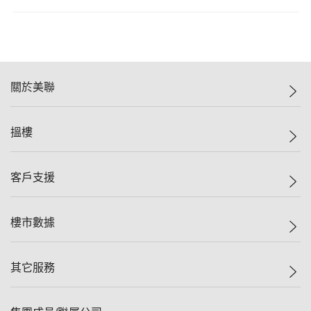
關於美聯
美聯集團
搵樓
投資者關係
集團動態
一手新盤
客戶支援
人才招募
二手盤
網站地圖
上車
自助放盤
樓市數據
減價
專業代理
低水
分行網絡
樓價指數
其它服務
美聯豪宅
查詢熱線
信心指數
獨家樓盤
聯絡我們
最新成交
屋苑專頁
租盤