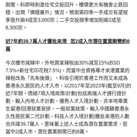
剛需，料即時刺激住宅交投回升，樓價更大有機會止跌回
穩，出現「價穩量升」情況，預測第四季一手成交有望按
季急升逾4成至3,000宗；二手交投按季增加則逾2成至
8,300宗。
近7年約39.7萬人才獲批來港 若2成入市潛在置業剛需約8
萬
今次樓市減辣中，外地買家辣稅由30%減至15%(BSD
7.5%+新住宅印花稅7.5%)，而當中合資格專才來港置業的
辣稅改為「先免後徵」，料吸引現於香港工作而又未成為
香港永久居民的人才入市，以2017年至2023年(截至9月)的
近7年間，透過7項入境政策/計劃(包括高端人才通行證計
劃、輸入內地人才計劃、優秀人才入境計劃、非本地畢業
生留港/回港就業安排、一般就業政策、輸入中國籍香港永
久性居民第二代計劃、科技人才入境計劃)獲批來港的人數
合共達39.7萬人，意味著上述人士成為潛在置業需求，若
當中2成入市，潛在置業剛需已約8萬。