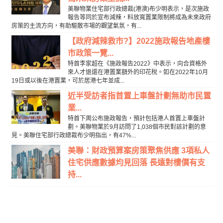
美聯物業住宅部行政總裁(港澳)布少明表示，是次施政
報告等同於宣布減辣，料放寬置業限制將成為未來政府
房策的主流方向，有助驅散市場的觀望氣氛，有...
【政府減辣救市?】2022施政報告地產樓
市政策一覽...
特首李家超在《施政報告2022》中表示，向合資格外
來人才退還在港置業額外的印花稅。如在2022年10月
19日或以後在港置業，可於居港七年並成...
近半受訪者指首置上車盤計劃無助市民置
業...
特首下周公布施政報告，預計包括港人首置上車盤計
劃。美聯物業於9月訪問了1,038個市民對該計劃的意
見。美聯住宅部行政總裁布少明指出，有47%...
美聯：財政預算案房策聚焦供應 3項私人
住宅供應數據均見回落 長遠對樓價有支
持...