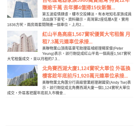
百老匯電器家族5980萬賣南灣 持貨12年
賺逾千萬 去年擲4億掃15伙新盤...
第五波疫情肆虐，樓市交投轉淡，有本地知名家族成員
沽出旗下豪宅。資料顯示，南灣第2座低層A室，實用
1836方呎，兩房兩套間隔連一個車位，上月2...
紅山半島高座1,567實呎優質大宅租盤 月
租7.3萬元連車位承接...
美聯物業山頂南區豪宅助理區域經理楊家俊(Peter
Yeung)表示，該行剛促成紅山半島一個高座1,567實呎
大宅租盤成交，並以月租約7.3...
北角賽西湖大廈1,124實呎大單位 外區換
樓客趁年底前斥1,920萬元連車位承接...
美聯物業北角匯分行高級營業經理謝國安(Andy Tse)表
示，該行剛促成北角賽西湖大廈一個1,124實呎大單位
成交，外區客把握年底前入市機會...