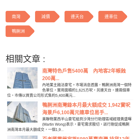
南灣
減價
連天台
連車位
鴨脷洲
相關文章 :
南灣特色戶售5400萬 內地客2年帳蝕
200萬...
內地業主蝕沽豪宅。市場消息透露，鴨脷洲南灣一個特
色單位，實用面積約1,625方呎，另連天台，連兩個車
位，市傳以買賣公司形式售約5,400萬元...
鴨脷洲南灣錄本月最大額成交 1,942實呎
海景戶6,100萬元連車位易手...
美聯物業西半山豪宅組貝沙灣分行助理區域經理黃盛暉
(Martin Wong)表示，豪宅需求殷切，該行剛促成鴨脷
洲南灣本月最大額成交，一個1,9...