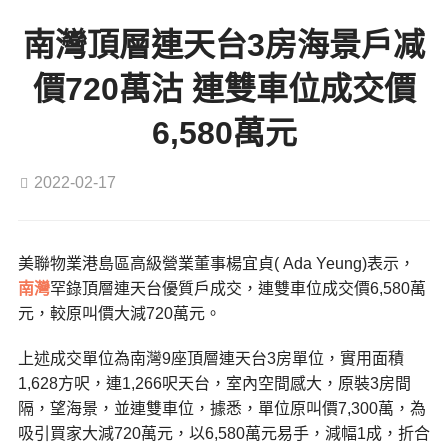
南灣頂層連天台3房海景戶减
價720萬沽 連雙車位成交價
6,580萬元
2022-02-17
美聯物業港島區高級營業董事楊宜貞( Ada Yeung)表示，
南灣
罕錄頂層連天台優質戶成交，連雙車位成交價6,580萬
元，較原叫價大減720萬元。
上述成交單位為南灣9座頂層連天台3房單位，實用面積
1,628方呎，連1,266呎天台，室內空間感大，原裝3房間
隔，望海景，並連雙車位，據悉，單位原叫價7,300萬，為
吸引買家大減720萬元，以6,580萬元易手，減幅1成，折合