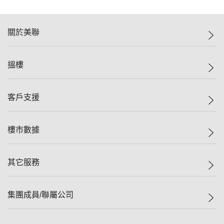
關於美聯
美聯集團
搵樓
投資者關係
集團動態
一手新盤
客戶支援
人才招募
二手盤
網站地圖
上車
自助放盤
樓市數據
減價
專業代理
低水
分行網絡
樓價指數
其它服務
美聯豪宅
查詢熱線
信心指數
獨家樓盤
聯絡我們
最新成交
屋苑專頁
租盤
集團成員/聯屬公司
按揭計算機
歷史成交
大灣區專頁
居屋專頁
負擔能力計算機
成交數據
樓市資訊
買賣流程
美聯物業