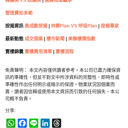
轉讓契 VS 送讓契
|
遺產物業繼承
管理費知多啲
按揭資訊
高成數按揭
|
林鄭Plan VS 呼吸Plan
|
按揭專家
最新動態
成交個案
|
樓市新聞
|
美聯樓價指數
賣樓錦囊
賣樓費用清單
|
賣樓流程
免責聲明： 本文內容僅供讀者參考。本公司已盡力確保資
訊的準確性，但並不對文中所涉資料的完整性、即時性或
準確性作出任何明示或暗示的保證。物業狀況因個案而
異，讀者因信賴或使用本文資訊而引致的任何損失，本公
司概不負責。
分享:
WhatsApp
Facebook
Line
LinkedIn
Threads