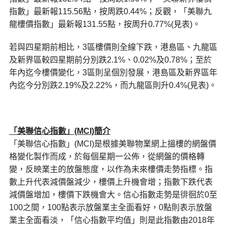
指數」最新報115.56點，按周跌0.44%；反觀，「美聯九
龍樓價指數」最新報131.55點，按周升0.77%(見表)。
若與四星期前相比，3區樓價則全線下跌，港島區、九龍區
及新界區較四星期前分別跌2.1%、0.02%及0.78%；至於
年內迄今樓價變化，3區則呈個別發展，港島區及新界區年
內迄今分別跌2.19%及2.22%，而九龍區則升0.4%(見表)。
「美聯信心指數」(MCI)
簡介
「美聯信心指數」(MCI)是根據美聯物業網上搵樓的網盤價
格變化製作而成，於每個星期一公佈，從網盤的價格轉
變，反映業主的放盤態度，以作為未來樓價走勢指標。指
數上升代表減價盤減少，樓價上升機會增；指數下跌代表
減價盤增加，樓價下跌機會大。信心指數走勢是徘徊於0至
100之間，100點表示放盤業主全面看好，0點則表示放盤
業主全面看淡，「信心指數平均值」則是此指數由2018年