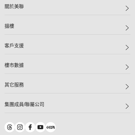
關於美聯
美聯集團
搵樓
投資者關係
集團動態
一手新盤
客戶支援
人才招募
二手盤
網站地圖
上車
自助放盤
樓市數據
減價
專業代理
低水
分行網絡
樓價指數
其它服務
美聯豪宅
查詢熱線
信心指數
獨家樓盤
聯絡我們
最新成交
屋苑專頁
租盤
集團成員/聯屬公司
按揭計算機
歷史成交
大灣區專頁
居屋專頁
負擔能力計算機
成交數據
樓市資訊
買賣流程
美聯物業
轉按計算機
屋苑成交排行榜
美聯精英會
鋑聯控股
*
繳款方式
地區百科