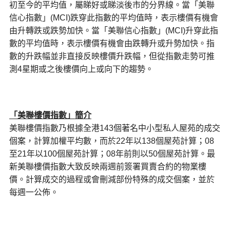
初至今的平均值，屬睇好或睇淡後市的分界線。當「美聯
信心指數」(MCI)跌穿此指數的平均值時，表示樓價有機會
由升轉跌或跌勢加快。當「美聯信心指數」(MCI)升穿此指
數的平均值時，表示樓價有機會由跌轉升或升勢加快。指
數的升跌幅並非直接反映樓價升跌幅，但從指數走勢可推
測4星期或之後樓價向上或向下的趨勢。
「美聯樓價指數」
簡介
美聯樓價指數乃根據全港143個著名中小型私人屋苑的成交
個案，計算加權平均數，而於22年以138個屋苑計算；08
至21年以100個屋苑計算；08年前則以50個屋苑計算。最
新美聯樓價指數大致反映兩週前簽署買賣合約的物業樓
價。計算成交的過程或會刪減部份特殊的成交個案，並於
每週一公佈。