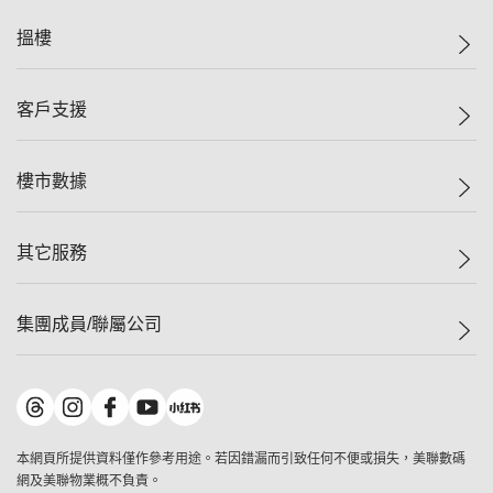
美聯集團
搵樓
投資者關係
集團動態
一手新盤
客戶支援
人才招募
二手盤
網站地圖
上車
自助放盤
樓市數據
減價
專業代理
低水
分行網絡
樓價指數
其它服務
美聯豪宅
查詢熱線
信心指數
獨家樓盤
聯絡我們
最新成交
屋苑專頁
租盤
集團成員/聯屬公司
按揭計算機
歷史成交
大灣區專頁
居屋專頁
負擔能力計算機
成交數據
樓市資訊
買賣流程
美聯物業
轉按計算機
屋苑成交排行榜
美聯精英會
鋑聯控股
*
繳款方式
地區百科
美聯慈善基金
美聯工商舖
*
本網頁所提供資料僅作參考用途。若因錯漏而引致任何不便或損失，美聯數碼
美善會
美聯中國
網及美聯物業概不負責。