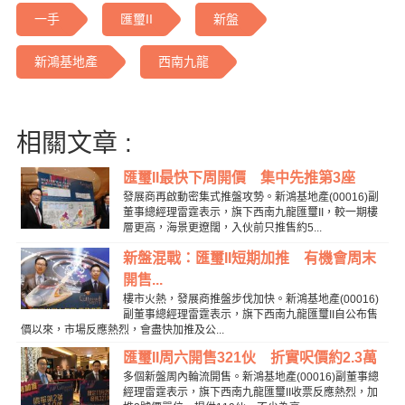
一手
匯璽II
新盤
新鴻基地產
西南九龍
相關文章 :
匯璽II最快下周開價 集中先推第3座
發展商再啟動密集式推盤攻勢。新鴻基地產(00016)副
董事總經理雷霆表示，旗下西南九龍匯璽II，較一期樓
層更高，海景更遼闊，入伙前只推售約5...
新盤混戰：匯璽II短期加推 有機會周末
開售...
樓市火熱，發展商推盤步伐加快。新鴻基地產(00016)
副董事總經理雷霆表示，旗下西南九龍匯璽II自公布售
價以來，市場反應熱烈，會盡快加推及公...
匯璽II周六開售321伙 折實呎價約2.3萬
多個新盤周內輪流開售。新鴻基地產(00016)副董事總
經理雷霆表示，旗下西南九龍匯璽II收票反應熱烈，加