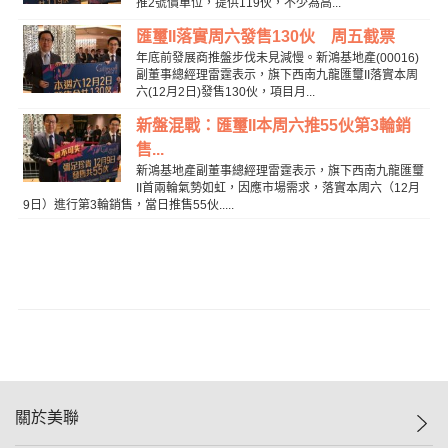
推2號價單位，提供119伙，不少為高...
匯璽II落實周六發售130伙 周五截票
年底前發展商推盤步伐未見減慢。新鴻基地產(00016)
副董事總經理雷霆表示，旗下西南九龍匯璽II落實本周
六(12月2日)發售130伙，項目月...
新盤混戰：匯璽II本周六推55伙第3輪銷
售...
新鴻基地產副董事總經理雷霆表示，旗下西南九龍匯璽
II首兩輪氣勢如虹，因應市場需求，落實本周六（12月
9日）進行第3輪銷售，當日推售55伙.....
關於美聯