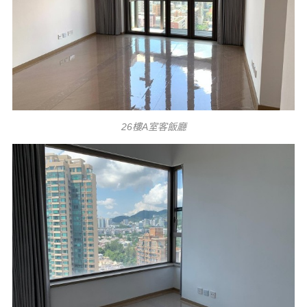
26樓A室客飯廳