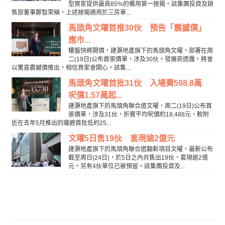
型買家提供最高85%的備用第一按揭。該集團投資及銷
售部董事鄭智荣稱，上述按揭適用於三房單...
馬頭角文曜首推30伙 預告「震撼價」
應市...
樓盤快將開價，建灝地產旗下的馬頭角文曜，部署在周
二(19日)公布首張價單，涉及30伙。發展商透露，將會
以驚喜震撼價推出，相信買家會開心。該集...
馬頭角文曜首批31伙 入場費598.8萬
呎價1.57萬起...
建灝地產旗下的馬頭角聯合道文曜，周二(19日)公布首
張價單，涉及31伙，折實平均呎價約18,488元，較附
近在去年5月推出的瓏碧首批低約25...
文曜5日售19伙 套現逾2億元
建灝地產旗下的馬頭角聯合道翻新項目文曜，最新公布
截至周日(24日)，於5日之內共售出19伙，套現逾2億
元。另有4伙單位已被預留。該集團投資及...