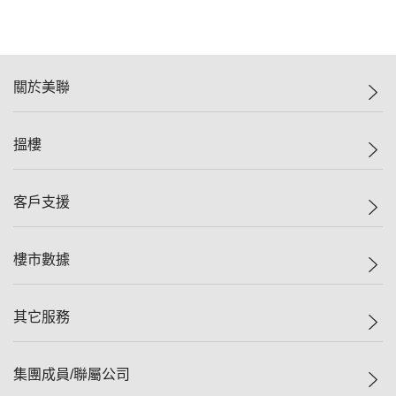
關於美聯
美聯集團
搵樓
投資者關係
集團動態
一手新盤
客戶支援
人才招募
二手盤
網站地圖
上車
自助放盤
樓市數據
減價
專業代理
低水
分行網絡
樓價指數
其它服務
美聯豪宅
查詢熱線
信心指數
獨家樓盤
聯絡我們
最新成交
屋苑專頁
租盤
集團成員/聯屬公司
按揭計算機
歷史成交
大灣區專頁
居屋專頁