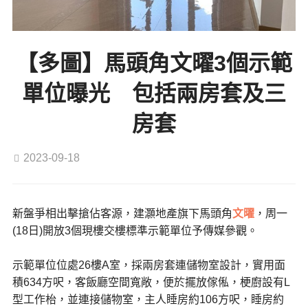
【多圖】馬頭角文曜3個示範
單位曝光 包括兩房套及三
房套
2023-09-18
新盤爭相出擊搶佔客源，建灝地產旗下馬頭角
文曜
，周一
(18日)開放3個現樓交樓標準示範單位予傳媒參觀。
示範單位位處26樓A室，採兩房套連儲物室設計，實用面
積634方呎，客飯廳空間寬敞，便於擺放傢俬，梗廚設有L
型工作枱，並連接儲物室，主人睡房約106方呎，睡房約