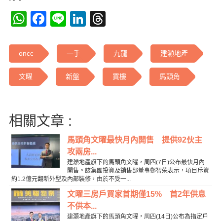
WhatsApp
Facebook
Line
LinkedIn
Threads
oncc
一手
九龍
建灝地產
文曜
新盤
買樓
馬頭角
相關文章 :
馬頭角文曜最快月內開售 提供92伙主
攻兩房...
建灝地產旗下的馬頭角文曜，周四(7日)公布最快月內
開售。該集團投資及銷售部董事鄭智荣表示，項目斥資
約1.2億元翻新外型及內部裝修，由於不受一...
文曜三房戶買家首期僅15% 首2年供息
不供本...
建灝地產旗下的馬頭角文曜，周四(14日)公布為指定戶