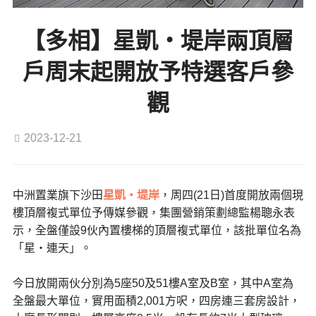
【多相】星凱‧堤岸兩頂層
戶周末起開放予特選客戶參
觀
2023-12-21
中洲置業旗下沙田
星凱‧堤岸
，周四(21日)首度開放兩個現
樓頂層複式單位予傳媒參觀，集團營銷策劃總監楊聰永表
示，全盤僅設9伙內置樓梯的頂層複式單位，該批單位名為
「星‧連天」。
今日放開兩伙分別為5座50及51樓A室及B室，其中A室為
全盤最大單位，實用面積2,001方呎，四房連三套房設計，