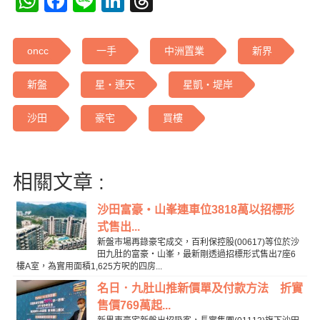
WhatsApp
Facebook
Line
LinkedIn
Threads
oncc
一手
中洲置業
新界
新盤
星‧連天
星凱‧堤岸
沙田
豪宅
買樓
相關文章 :
沙田富豪‧山峯連車位3818萬以招標形
式售出...
新盤市場再錄豪宅成交，百利保控股(00617)等位於沙
田九肚的富豪‧山峯，最新剛透過招標形式售出7座6
樓A室，為實用面積1,625方呎的四房...
名日．九肚山推新價單及付款方法 折實
售價769萬起...