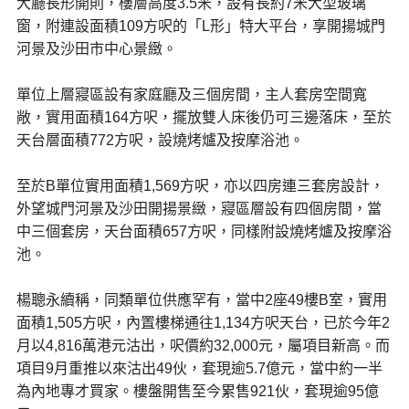
大廳長形開則，樓層高度3.5米，設有長約7米大型玻璃
窗，附連設面積109方呎的「L形」特大平台，享開揚城門
河景及沙田市中心景緻。
單位上層寢區設有家庭廳及三個房間，主人套房空間寬
敞，實用面積164方呎，擺放雙人床後仍可三邊落床，至於
天台層面積772方呎，設燒烤爐及按摩浴池。
至於B單位實用面積1,569方呎，亦以四房連三套房設計，
外望城門河景及沙田開揚景緻，寢區層設有四個房間，當
中三個套房，天台面積657方呎，同樣附設燒烤爐及按摩浴
池。
楊聰永續稱，同類單位供應罕有，當中2座49樓B室，實用
面積1,505方呎，內置樓梯通往1,134方呎天台，已於今年2
月以4,816萬港元沽出，呎價約32,000元，屬項目新高。而
項目9月重推以來沽出49伙，套現逾5.7億元，當中約一半
為內地專才買家。樓盤開售至今累售921伙，套現逾95億