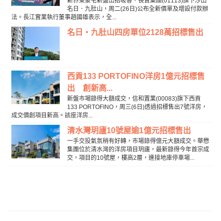
新界東豪宅新盤出招吸客，長實集團(01113)旗下沙田
名日．九肚山，周二(26日)公布全新價單及增設付款辦
法。長江實業執行董事趙國雄表示，全...
名日‧九肚山四房單位2128萬招標售出
西貢133 PORTOFINO洋房1億元招標售
出 創新高...
新盤市場錄得大額成交，信和置業(00083)旗下西貢
133 PORTOFINO，周三(6日)透過招標售出7號洋房，
成交價創項目新高。該座洋房...
清水灣玥廬10號屋逾1億元招標售出
一手交投氣氛稍有好轉，市場錄得億元大額成交。華懋
集團位於清水灣的洋房項目玥廬，最新錄得今年首宗成
交，項目的10號屋，樓高2層，連接地庫停車場...