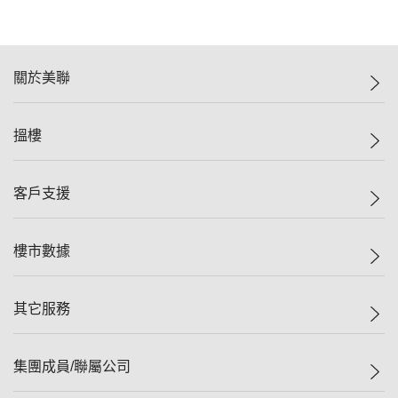
關於美聯
美聯集團
搵樓
投資者關係
集團動態
一手新盤
客戶支援
人才招募
二手盤
網站地圖
上車
自助放盤
樓市數據
減價
專業代理
低水
分行網絡
樓價指數
其它服務
美聯豪宅
查詢熱線
信心指數
獨家樓盤
聯絡我們
最新成交
屋苑專頁
租盤
集團成員/聯屬公司
按揭計算機
歷史成交
大灣區專頁
居屋專頁
負擔能力計算機