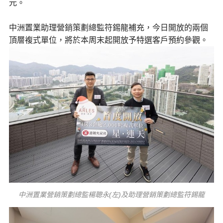
元。
中洲置業助理營銷策劃總監符錫龍補充，今日開放的兩個
頂層複式單位，將於本周末起開放予特選客戶預約參觀。
中洲置業營銷策劃總監楊聰永(左)及助理營銷策劃總監符錫龍