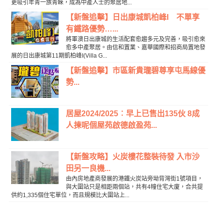
更吸引年青一族青睞，成為中產人士的聚居地...
【新盤追擊】日出康城凱柏峰I 不單享
有鐵路優勢…...
將軍澳日出康城的生活配套愈趨多元及完善，吸引愈來
愈多中產聚居。由信和置業、嘉華國際和招商局置地發
展的日出康城第11期凱柏峰I(Villa G...
【新盤追擊】市區新貴瓏碧尊享屯馬線優
勢...
居屋2024/2025︰早上已售出135伙 8成
人揀呢個屋苑啟德啟盈苑...
【新盤攻略】火炭樓花整裝待發 入市沙
田另一良機...
由內房地產商發展的港鐵火炭站旁坳背灣街1號項目，
與大圍站只是相距兩個站，共有4幢住宅大廈，合共提
供約1,335個住宅單位，而且規模比大圍站上...