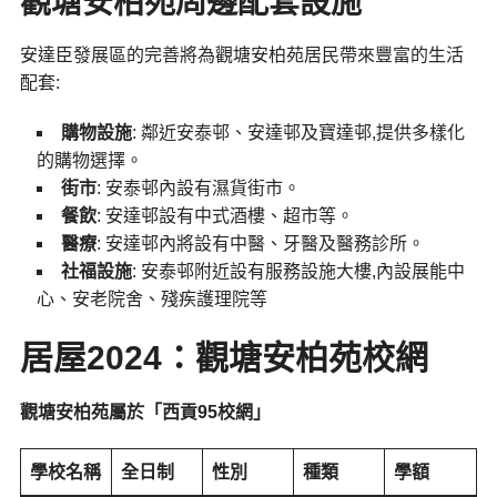
觀塘安柏苑
周邊配套設施
安達臣發展區的完善將為觀塘安柏苑居民帶來豐富的生活
配套:
購物設施
: 鄰近安泰邨、安達邨及寶達邨,提供多樣化
的購物選擇。
街市
: 安泰邨內設有濕貨街市。
餐飲
: 安達邨設有中式酒樓、超市等。
醫療
: 安達邨內將設有中醫、牙醫及醫務診所。
社福設施
: 安泰邨附近設有服務設施大樓,內設展能中
心、安老院舍、殘疾護理院等
居屋2024：觀塘安柏苑校網
觀塘安柏苑屬於「西貢95校網」
學校名稱
全日制
性別
種類
學額