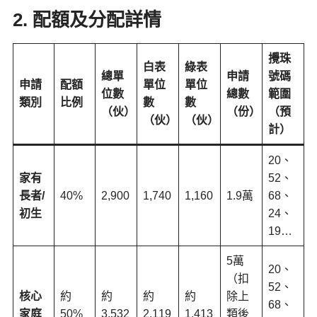
2. 配額及分配詳情
攪珠
白表
綠表
總單
申請
號碼
申請
配額
單位
單位
位數
總數
範圍
類別
比例
數
數
（伙）
（份）
（預
（伙）
（伙）
計）
20、
家有
52、
長者/
40%
2,900
1,740
1,160
1.9萬
68、
初生
24、
19…
5萬
20、
（扣
52、
核心
約
約
約
約
除上
68、
家庭
50%
3,532
2,119
1,413
類後