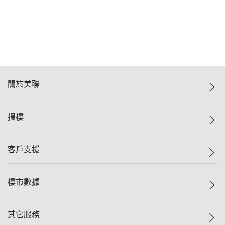
關於美聯
美聯集團
搵樓
投資者關係
集團動態
一手新盤
客戶支援
人才招募
二手盤
網站地圖
上車
自助放盤
樓市數據
減價
專業代理
低水
分行網絡
樓價指數
其它服務
美聯豪宅
查詢熱線