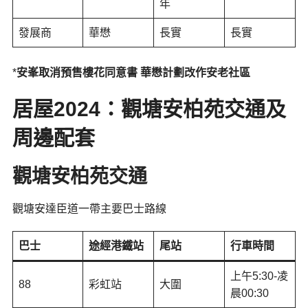
年
發展商
華懋
長實
長實
*
安峯取消預售樓花同意書 華懋計劃改作安老社區
居屋2024：觀塘安柏苑交通及
周邊配套
觀塘安柏苑
交通
觀塘安達臣道一帶主要巴士路線
巴士
途經港鐵站
尾站
行車時間
上午5:30-凌
88
彩虹站
大圍
晨00:30