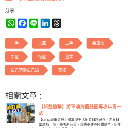
分享:
WhatsApp
Facebook
Line
LinkedIn
Threads
一手
上車
二手
將軍澳
新盤
筍盤
置業
自己筍盤自己拍
買樓
相關文章 :
【新盤追擊】將軍澳海茵莊園專攻年青一
族...
【on.cc東網專訊】將軍澳生活配套日趨完善，尤其日
出康城一帶，隨著新商場，交通基建等陸續落戶，近年