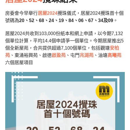
房委會今早舉行
居屋2024
攪珠儀式，居屋2024攪珠首十個
號碼為
20、52、68、24、19、84、06、67、34及09
。
居屋2024共收到103,000份紙本和網上申請，以今期7,132
個單位計算，平均14.4個申請爭一個單位。今期居屋推出5
個全新屋苑，合共提供超過7,100個單位，包括觀塘
安柏
苑
、東涌裕興苑、啟德
啟盈苑
、屯門
兆湖苑
、油塘
高曦苑
六個居屋項目