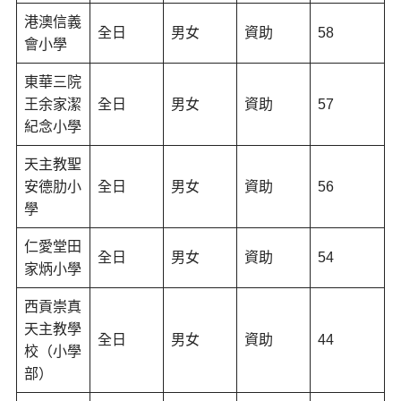
港澳信義
全日
男女
資助
58
會小學
東華三院
王余家潔
全日
男女
資助
57
紀念小學
天主教聖
安德肋小
全日
男女
資助
56
學
仁愛堂田
全日
男女
資助
54
家炳小學
西貢崇真
天主教學
全日
男女
資助
44
校（小學
部）