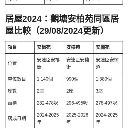
居屋2024：
觀塘安柏苑
同區居
屋比較
（29/08/2024更新）
項目
安楹苑
安樺苑
安麗苑
安達臣安禧
安達臣安禧
安達臣安愉
位置
街
街
道
單位數目
1,140個
990個
1,380個
座數
2座
2座
3座
面積
282-478呎
296-495呎
278-497呎
2024-2025
2025-2026
2024-2025
落成日期
年
年
年