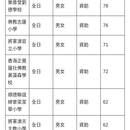
樂善堂劉
全日
男女
資助
78
德學校
佛教志蓮
全日
男女
資助
76
小學
將軍澳官
全日
男女
資助
71
立小學
香海正覺
蓮社佛教
全日
男女
資助
72
黃藻森學
校
順德聯誼
總會梁潔
全日
男女
資助
62
華小學
將軍澳天
全日
男女
資助
62
主教小學