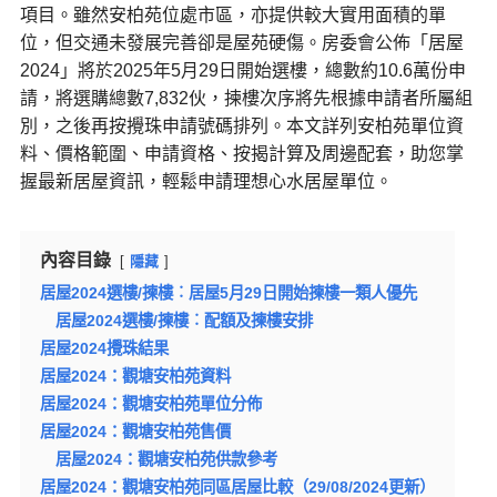
項目。雖然安柏苑位處市區，亦提供較大實用面積的單
位，但交通未發展完善卻是屋苑硬傷。房委會公佈「居屋
2024」將於2025年5月29日開始選樓，總數約10.6萬份申
請，將選購總數7,832伙，揀樓次序將先根據申請者所屬組
別，之後再按攪珠申請號碼排列。本文詳列安柏苑單位資
料、價格範圍、申請資格、按揭計算及周邊配套，助您掌
握最新居屋資訊，輕鬆申請理想心水居屋單位。
內容目錄
隱藏
居屋2024選樓/揀樓︰居屋5月29日開始揀樓一類人優先
居屋2024選樓/揀樓︰配額及揀樓安排
居屋2024攪珠結果
居屋2024：觀塘安柏苑資料
居屋2024：觀塘安柏苑單位分佈
居屋2024：觀塘安柏苑售價
居屋2024：觀塘安柏苑供款參考
居屋2024：觀塘安柏苑同區居屋比較（29/08/2024更新）