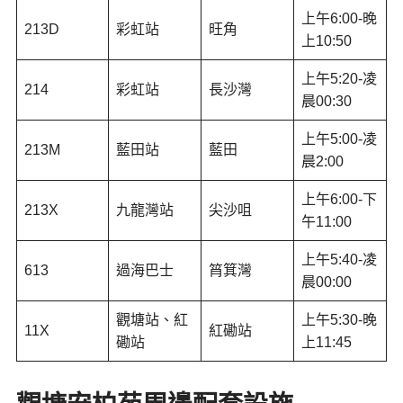
上午6:00-晚
213D
彩虹站
旺角
上10:50
上午5:20-凌
214
彩虹站
長沙灣
晨00:30
上午5:00-凌
213M
藍田站
藍田
晨2:00
上午6:00-下
213X
九龍灣站
尖沙咀
午11:00
上午5:40-凌
613
過海巴士
筲箕灣
晨00:00
觀塘站、紅
上午5:30-晚
11X
紅磡站
磡站
上11:45