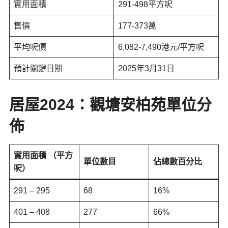
實用面積
291-498平方呎
售價
177-373萬
平均呎價
6,082-7,490港元/平方呎
預計關鍵日期
2025年3月31日
居屋2024：
觀塘安柏苑
單位分
佈
實用面積 （平方
單位數目
佔總數百分比
呎）
291 – 295
68
16%
401 – 408
277
66%