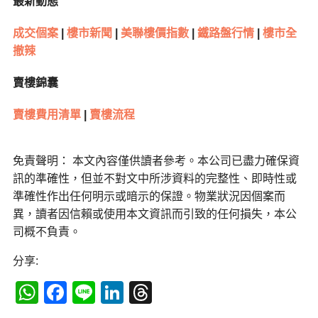
最新動態
成交個案
|
樓市新聞
|
美聯樓價指數
|
鐵路盤行情
|
樓市全
撤辣
賣樓錦囊
賣樓費用清單
|
賣樓流程
免責聲明： 本文內容僅供讀者參考。本公司已盡力確保資
訊的準確性，但並不對文中所涉資料的完整性、即時性或
準確性作出任何明示或暗示的保證。物業狀況因個案而
異，讀者因信賴或使用本文資訊而引致的任何損失，本公
司概不負責。
分享:
WhatsApp
Facebook
Line
LinkedIn
Threads