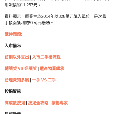
用呎價約11,257元。
資料顯示，原業主於2014年以328萬元購入單位，是次易
手帳面獲利約57萬元離場。
延伸閱讀:
入市備忘
首期以外支出
|
入市二手樓流程
轉讓契 VS 送讓契
|
遺產物業繼承
管理費知多啲
|
一手 VS 二手
按揭資訊
高成數按揭
|
按揭全攻略
|
按揭專家