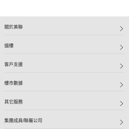
關於美聯
美聯集團
搵樓
投資者關係
集團動態
一手新盤
客戶支援
人才招募
二手盤
網站地圖
上車
自助放盤
樓市數據
減價
專業代理
低水
分行網絡
樓價指數
其它服務
美聯豪宅
查詢熱線
信心指數
獨家樓盤
聯絡我們
最新成交
屋苑專頁
租盤
集團成員/聯屬公司
按揭計算機
歷史成交
大灣區專頁
居屋專頁