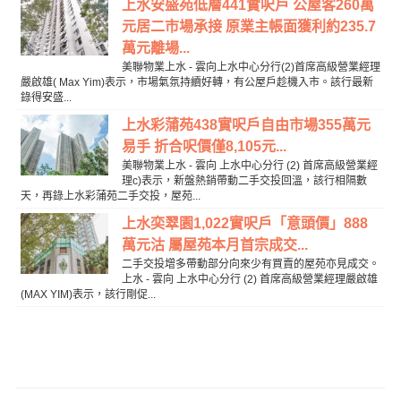
上水安盛苑低層441實呎戶 公屋客260萬
元居二市場承接 原業主帳面獲利約235.7
萬元離場...
美聯物業上水 - 雲向上水中心分行(2)首席高級營業經理
嚴啟雄( Max Yim)表示，市場氣氛持續好轉，有公屋戶趁機入市。該行最新
錄得安盛...
上水彩蒲苑438實呎戶自由市場355萬元
易手 折合呎價僅8,105元...
美聯物業上水 - 雲向 上水中心分行 (2) 首席高級營業經
理c)表示，新盤熱銷帶動二手交投回溫，該行相隔數
天，再錄上水彩蒲苑二手交投，屋苑...
上水奕翠園1,022實呎戶「意頭價」888
萬元沽 屬屋苑本月首宗成交...
二手交投增多帶動部分向來少有買賣的屋苑亦見成交。
上水 - 雲向 上水中心分行 (2) 首席高級營業經理嚴啟雄
(MAX YIM)表示，該行剛促...