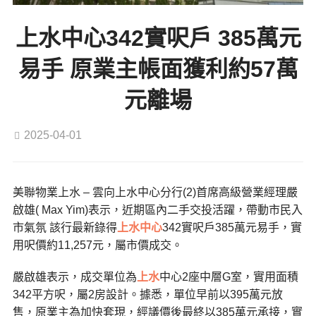
上水中心342實呎戶 385萬元
易手 原業主帳面獲利約57萬
元離場
2025-04-01
美聯物業上水 – 雲向上水中心分行(2)首席高級營業經理嚴
啟雄( Max Yim)表示，近期區內二手交投活躍，帶動市民入
市氣氛 該行最新錄得
上水中心
342實呎戶385萬元易手，實
用呎價約11,257元，屬市價成交。
嚴啟雄表示，成交單位為
上水
中心2座中層G室，實用面積
342平方呎，屬2房設計。據悉，單位早前以395萬元放
售，原業主為加快套現，經議價後最終以385萬元承接，實