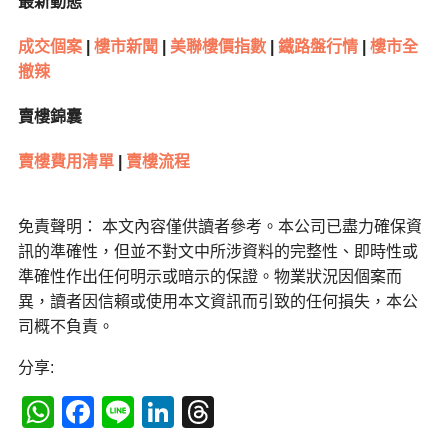
最新動態
成交個案
|
樓市新聞
|
美聯樓價指數
|
鐵路盤行情
|
樓市全
撤辣
賣樓錦囊
賣樓費用清單
|
賣樓流程
免責聲明： 本文內容僅供讀者參考。本公司已盡力確保資
訊的準確性，但並不對文中所涉資料的完整性、即時性或
準確性作出任何明示或暗示的保證。物業狀況因個案而
異，讀者因信賴或使用本文資訊而引致的任何損失，本公
司概不負責。
分享:
WhatsApp
Facebook
Line
LinkedIn
Threads