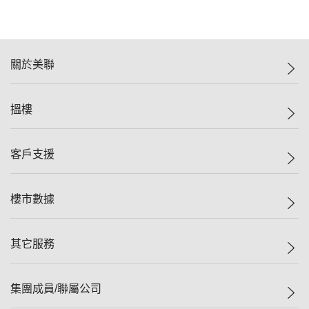
關於美聯
美聯集團
搵樓
投資者關係
集團動態
一手新盤
客戶支援
人才招募
二手盤
網站地圖
上車
自助放盤
樓市數據
減價
專業代理
低水
分行網絡
樓價指數
其它服務
美聯豪宅
查詢熱線
信心指數
獨家樓盤
聯絡我們
最新成交
屋苑專頁
租盤
集團成員/聯屬公司
按揭計算機
歷史成交
大灣區專頁
居屋專頁