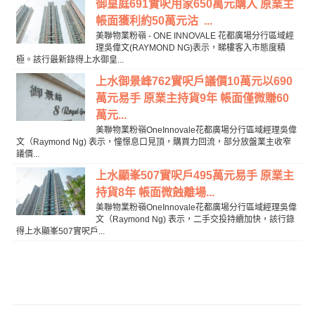
御皇庭691實呎用家650萬元購入 原業主
帳面獲利約50萬元沽 ...
美聯物業粉嶺 - ONE INNOVALE 花都廣場分行區域經
理吳偉文(RAYMOND NG)表示，睇樓客入市態度積
極。該行最新錄得上水御皇...
上水御景峰762實呎戶議價10萬元以690
萬元易手 原業主持貨9年 帳面僅微賺60
萬元...
美聯物業粉嶺OneInnovale花都廣場分行區域經理吳偉
文（Raymond Ng) 表示，憧憬息口見頂，購買力回流，部分放盤業主收窄
議價...
上水顯峯507實呎戶495萬元易手 原業主
持貨8年 帳面微蝕離場...
美聯物業粉嶺OneInnovale花都廣場分行區域經理吳偉
文（Raymond Ng) 表示，二手交投持續加快，該行錄
得上水顯峯507實呎戶...