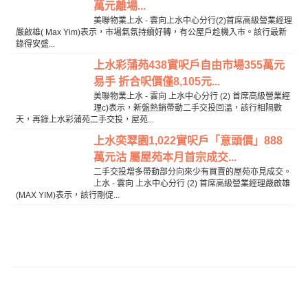
萬元離場...
美聯物業上水 - 雲向上水中心分行(2)首席高級營業經理
嚴啟雄( Max Yim)表示，市場氣氛持續好轉，有公屋戶趁機入市。該行最新
錄得安盛...
上水彩蒲苑438實呎戶自由市場355萬元
易手 折合呎價僅8,105元...
美聯物業上水 - 雲向 上水中心分行 (2) 首席高級營業經
理c)表示，新盤熱銷帶動二手交投回溫，該行相隔數
天，再錄上水彩蒲苑二手交投，屋苑...
上水奕翠園1,022實呎戶「意頭價」888
萬元沽 屬屋苑本月首宗成交...
二手交投增多帶動部分向來少有買賣的屋苑亦見成交。
上水 - 雲向 上水中心分行 (2) 首席高級營業經理嚴啟雄
(MAX YIM)表示，該行剛促...