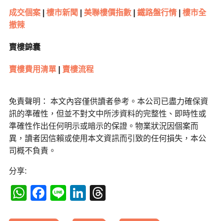
成交個案
|
樓市新聞
|
美聯樓價指數
|
鐵路盤行情
|
樓市全
撤辣
賣樓錦囊
賣樓費用清單
|
賣樓流程
免責聲明： 本文內容僅供讀者參考。本公司已盡力確保資
訊的準確性，但並不對文中所涉資料的完整性、即時性或
準確性作出任何明示或暗示的保證。物業狀況因個案而
異，讀者因信賴或使用本文資訊而引致的任何損失，本公
司概不負責。
分享:
WhatsApp
Facebook
Line
LinkedIn
Threads