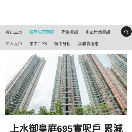
資訊主頁
樓市成交新聞
新盤資訊
地區屋苑資訊
名人入市
業主TIPS
樓市分析
美聯會優惠
上水御皇庭695實呎戶 累減