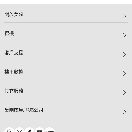
關於美聯
美聯集團
搵樓
投資者關係
集團動態
一手新盤
客戶支援
人才招募
二手盤
網站地圖
上車
自助放盤
樓市數據
減價
專業代理
低水
分行網絡
樓價指數
其它服務
美聯豪宅
查詢熱線
信心指數
獨家樓盤
聯絡我們
最新成交
屋苑專頁
租盤
集團成員/聯屬公司
按揭計算機
歷史成交
大灣區專頁
居屋專頁
負擔能力計算機
成交數據
樓市資訊
買賣流程
美聯物業
轉按計算機
屋苑成交排行榜