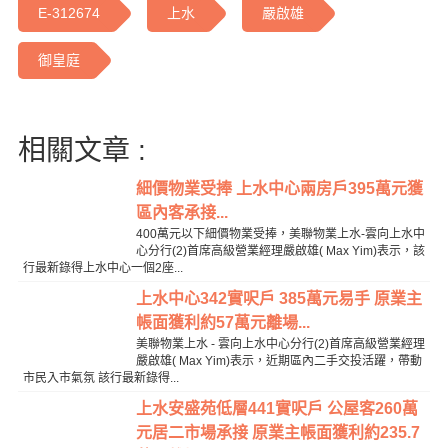
E-312674
上水
嚴啟雄
御皇庭
相關文章 :
細價物業受捧 上水中心兩房戶395萬元獲
區內客承接...
400萬元以下細價物業受捧，美聯物業上水-雲向上水中
心分行(2)首席高級營業經理嚴啟雄( Max Yim)表示，該
行最新錄得上水中心一個2座...
上水中心342實呎戶 385萬元易手 原業主
帳面獲利約57萬元離場...
美聯物業上水 - 雲向上水中心分行(2)首席高級營業經理
嚴啟雄( Max Yim)表示，近期區內二手交投活躍，帶動
市民入市氣氛 該行最新錄得...
上水安盛苑低層441實呎戶 公屋客260萬
元居二市場承接 原業主帳面獲利約235.7