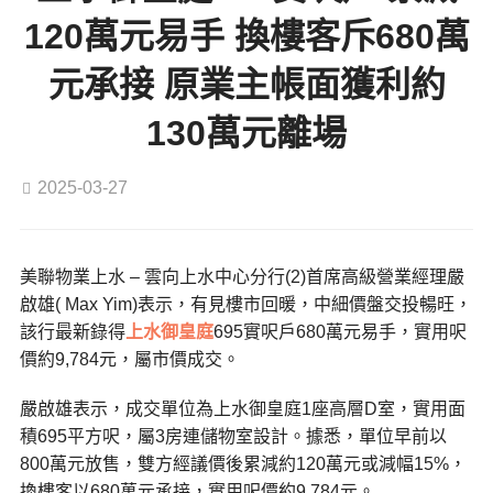
120萬元易手 換樓客斥680萬
元承接 原業主帳面獲利約
130萬元離場
2025-03-27
美聯物業上水 – 雲向上水中心分行(2)首席高級營業經理嚴
啟雄( Max Yim)表示，有見樓市回暖，中細價盤交投暢旺，
該行最新錄得
上水
御皇庭
695實呎戶680萬元易手，實用呎
價約9,784元，屬市價成交。
嚴啟雄表示，成交單位為上水御皇庭1座高層D室，實用面
積695平方呎，屬3房連儲物室設計。據悉，單位早前以
800萬元放售，雙方經議價後累減約120萬元或減幅15%，
換樓客以680萬元承接，實用呎價約9,784元。