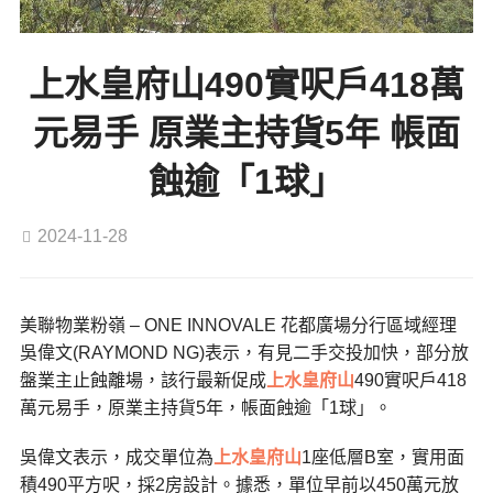
上水皇府山490實呎戶418萬
元易手 原業主持貨5年 帳面
蝕逾「1球」
2024-11-28
美聯物業粉嶺 – ONE INNOVALE 花都廣場分行區域經理
吳偉文(RAYMOND NG)表示，有見二手交投加快，部分放
盤業主止蝕離場，該行最新促成
上水
皇府山
490實呎戶418
萬元易手，原業主持貨5年，帳面蝕逾「1球」。
吳偉文表示，成交單位為
上水
皇府山
1座低層B室，實用面
積490平方呎，採2房設計。據悉，單位早前以450萬元放