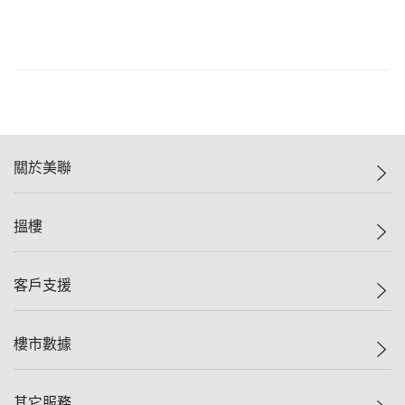
關於美聯
美聯集團
搵樓
投資者關係
集團動態
一手新盤
客戶支援
人才招募
二手盤
網站地圖
上車
自助放盤
樓市數據
減價
專業代理
低水
分行網絡
樓價指數
其它服務