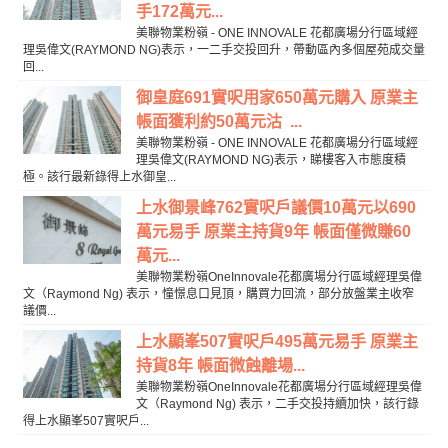
手172萬元...
美聯物業粉嶺 - ONE INNOVALE 花都廣場分行區域經
理吳偉文(RAYMOND NG)表示，一二手交投回升，帶動區內多個屋苑成交量
回...
御皇庭691實呎用家650萬元購入 原業主
帳面獲利約50萬元沽 ...
美聯物業粉嶺 - ONE INNOVALE 花都廣場分行區域經
理吳偉文(RAYMOND NG)表示，睇樓客入市態度積
極。該行最新錄得上水御皇...
上水御景峰762實呎戶議價10萬元以690
萬元易手 原業主持貨9年 帳面僅微賺60
萬元...
美聯物業粉嶺OneInnovale花都廣場分行區域經理吳偉
文（Raymond Ng) 表示，憧憬息口見頂，購買力回流，部分放盤業主收窄
議價...
上水顯峯507實呎戶495萬元易手 原業主
持貨8年 帳面微蝕離場...
美聯物業粉嶺OneInnovale花都廣場分行區域經理吳偉
文（Raymond Ng) 表示，二手交投持續加快，該行錄
得上水顯峯507實呎戶...