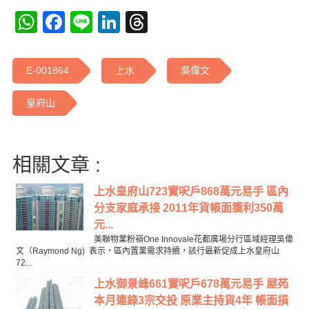
WhatsApp
Facebook
Line
LinkedIn
Threads
E-001864
上水
吳偉文
皇府山
相關文章 :
上水皇府山723實呎戶868萬元易手 區內
分支家庭承接 2011年貨帳面獲利350萬
元...
美聯物業粉嶺One Innovale花都廣場分行區域經理吳偉
文（Raymond Ng) 表示，區內置業需求持續，該行最新促成上水皇府山
72...
上水御景峰661實呎戶678萬元易手 屋苑
本月連錄3宗交投 原業主持貨4年 帳面損