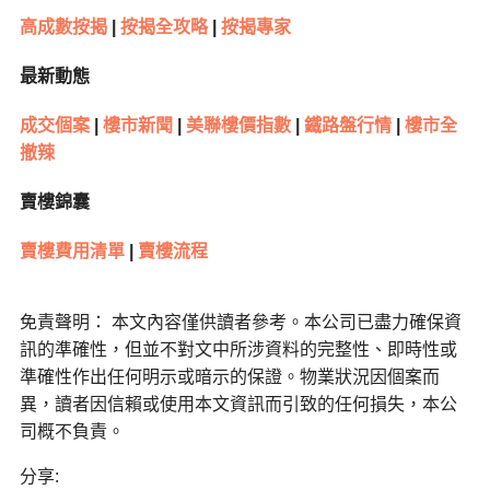
高成數按揭
|
按揭全攻略
|
按揭專家
最新動態
成交個案
|
樓市新聞
|
美聯樓價指數
|
鐵路盤行情
|
樓市全
撤辣
賣樓錦囊
賣樓費用清單
|
賣樓流程
免責聲明： 本文內容僅供讀者參考。本公司已盡力確保資
訊的準確性，但並不對文中所涉資料的完整性、即時性或
準確性作出任何明示或暗示的保證。物業狀況因個案而
異，讀者因信賴或使用本文資訊而引致的任何損失，本公
司概不負責。
分享: