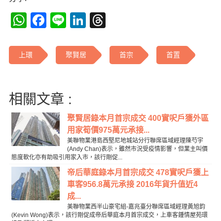
WhatsApp
Facebook
Line
LinkedIn
Threads
上環
聚賢居
首宗
首置
相關文章 :
聚賢居錄本月首宗成交 400實呎戶獲外區
用家筍價975萬元承接...
美聯物業港島西堅尼地城站分行聯席區域經理陳芍宇
(Andy Chan)表示，雖然市況受疫情影響，但業主叫價
態度軟化亦有助吸引用家入市，該行剛促...
帝后華庭錄本月首宗成交 478實呎戶獲上
車客956.8萬元承接 2016年貨升值近4
成...
美聯物業西半山豪宅組-嘉兆臺分聯席區域經理黃旭鈞
(Kevin Wong)表示，該行剛促成帝后華庭本月首宗成交，上車客鍾情屋苑環