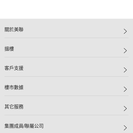
關於美聯
美聯集團
搵樓
投資者關係
集團動態
一手新盤
客戶支援
人才招募
二手盤
網站地圖
上車
自助放盤
樓市數據
減價
專業代理
低水
分行網絡
樓價指數
其它服務
美聯豪宅
查詢熱線
信心指數
獨家樓盤
聯絡我們
最新成交
屋苑專頁
租盤
集團成員/聯屬公司
按揭計算機
歷史成交
大灣區專頁
居屋專頁