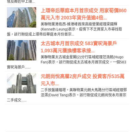
境及鄰近中上環...
上環帝后華庭本月首宗成交 用家筍價860
萬元入市 2003年貨升值逾4倍...
美聯物業港島西-維港峰首席高級營業經理梁國輝
(Kenneth Leung)表示，疫情下不乏買家入市尋找筍
盤，該行剛促成上環帝后華庭本月份首宗...
太古城本月首宗成交 583實呎海景戶
1,093萬元獲換樓客承接...
美聯物業太古城金星閣(2)分行區域經理范浩銘(Hugo
Fan)表示，該行剛促成太古城本月首宗成交，一個583
實呎海景戶......
元朗尚悅高層2房戶成交 投資客斥535萬
元入市...
二手放盤議幅增，美聯物業元朗大馬路分行區域經理鄧
涇渭(David Tang)表示，該行剛促成元朗尚悅本月首宗
二手成交......