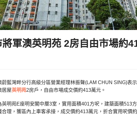
將軍澳英明苑 2房自由市場約4
蔚藍灣畔分行高級分區營業經理林振聲(LAM CHUN SING
澳居屋
英明苑
2房戶，自由市場成交價約413萬元。
英明苑E座明安閣中層3室，實用面積401方呎，建築面積51
合理，獲區內上車客承接，成交價約413萬元，折合實用呎價約10,