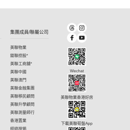
集團成員/聯屬公司
美聯物業
鋑聯控股
*
美聯工商舖
*
Wechat
美聯中國
美聯澳門
美聯金融集團
美聯移民顧問
美聯物業香港好房
美聯升學顧問
美聯測量師行
香港置業
下載美聯筍盤App
經絡按揭