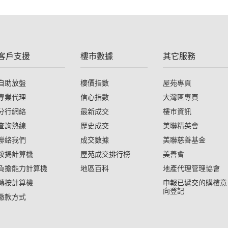
客戶支援
樓市數據
其它服務
自助放盤
樓價指數
屋苑專頁
專業代理
信心指數
大灣區專頁
分行網絡
最新成交
樓市資訊
查詢熱線
歷史成交
美聯精英會
聯絡我們
成交數據
美聯慈善基金
按揭計算機
屋苑成交排行榜
美善會
負擔能力計算機
地區百科
地產代理管理協會
轉按計算機
申報已遞交的購樓意
向登記
繳款方式