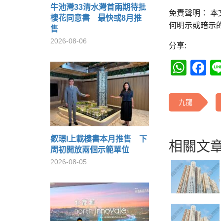
牛池灣33清水灣首兩期待批
免責聲明： 
樓花同意書 最快或8月推
何明示或暗示
售
2026-08-06
分享:
Wha
F
九龍
叡璟I上載樓書本月推售 下
相關文章
周初開放兩個示範單位
2026-08-05