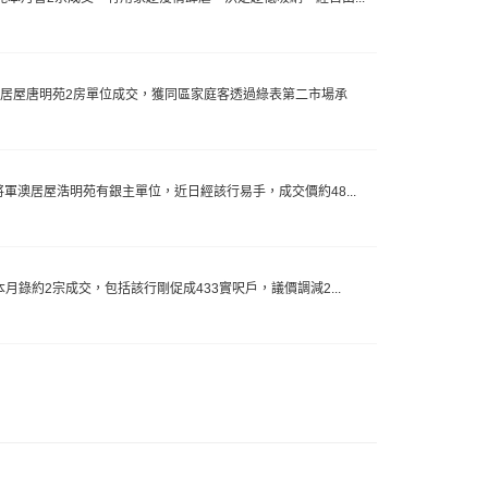
促成居屋唐明苑2房單位成交，獲同區家庭客透過綠表第二市場承
，將軍澳居屋浩明苑有銀主單位，近日經該行易手，成交價約48...
本月錄約2宗成交，包括該行剛促成433實呎戶，議價調減2...