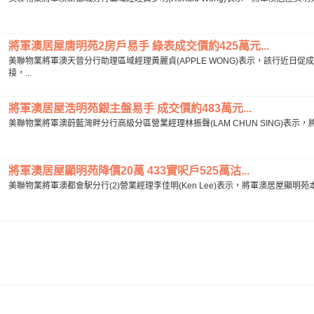
將軍澳居屋唐明苑2房戶易手 綠表成交價約425萬元...
美聯物業將軍澳天晉分行助理區域經理黃麗貞(APPLE WONG)表示，該行近日
接，...
將軍澳居屋浩明苑銀主盤易手 成交價約483萬元...
美聯物業將軍澳蔚藍灣畔分行高級分區營業經理林振聲(LAM CHUN SING)表示
將軍澳居屋顯明苑降價20萬 433實呎戶525萬沽...
美聯物業將軍澳都會駅分行(2)營業經理李佳明(Ken Lee)表示，將軍澳居屋顯明苑