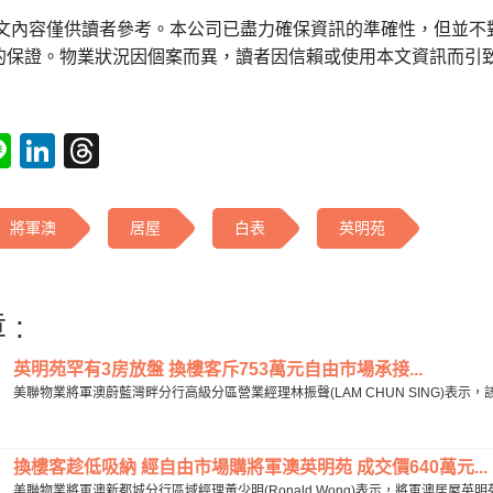
本文內容僅供讀者參考。本公司已盡力確保資訊的準確性，但並不
的保證。物業狀況因個案而異，讀者因信賴或使用本文資訊而引
tsApp
acebook
Line
LinkedIn
Threads
將軍澳
居屋
白表
英明苑
 :
英明苑罕有3房放盤 換樓客斥753萬元自由市場承接...
美聯物業將軍澳蔚藍灣畔分行高級分區營業經理林振聲(LAM CHUN SING)表示
換樓客趁低吸納 經自由市場購將軍澳英明苑 成交價640萬元...
美聯物業將軍澳新都城分行區域經理黃少明(Ronald Wong)表示，將軍澳居屋英