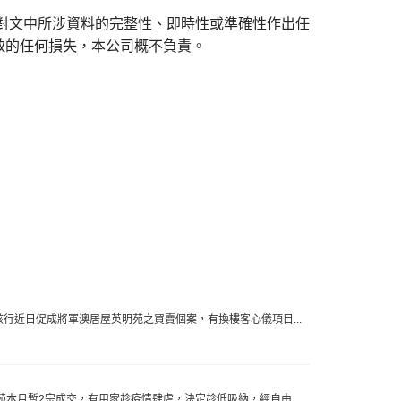
對文中所涉資料的完整性、即時性或準確性作出任
致的任何損失，本公司概不負責。
，該行近日促成將軍澳居屋英明苑之買賣個案，有換樓客心儀項目...
明苑本月暫2宗成交，有用家趁疫情肆虐，決定趁低吸納，經自由...