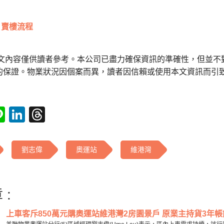
賣樓流程
本文內容僅供讀者參考。本公司已盡力確保資訊的準確性，但並不
的保證。物業狀況因個案而異，讀者因信賴或使用本文資訊而引
tsApp
acebook
Line
LinkedIn
Threads
劉志偉
奧運站
維港灣
 :
上車客斥850萬元購奧運站維港灣2房園景戶 原業主持貨3年帳蝕約