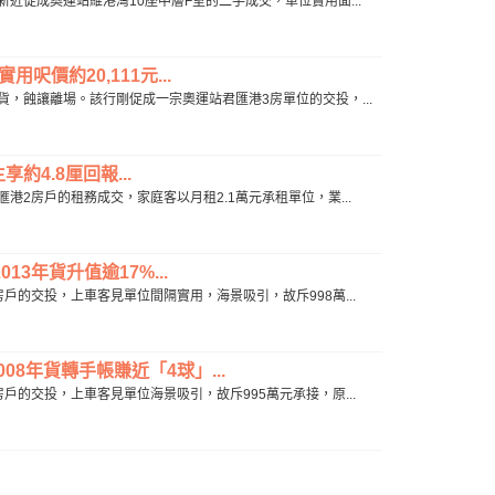
行新近促成奧運站維港灣10座中層F室的二手成交，單位實用面...
呎價約20,111元...
沽貨，蝕讓離場。該行剛促成一宗奧運站君匯港3房單位的交投，...
約4.8厘回報...
滙港2房戶的租務成交，家庭客以月租2.1萬元承租單位，業...
3年貨升值逾17%...
房戶的交投，上車客見單位間隔實用，海景吸引，故斥998萬...
08年貨轉手帳賺近「4球」...
房戶的交投，上車客見單位海景吸引，故斥995萬元承接，原...