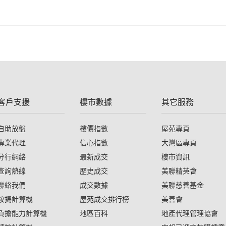
客戶支援
樓市數據
其它服務
自助放盤
樓價指數
屋苑專頁
專業代理
信心指數
大灣區專頁
分行網絡
最新成交
樓市資訊
查詢熱線
歷史成交
美聯精英會
聯絡我們
成交數據
美聯慈善基金
按揭計算機
屋苑成交排行榜
美善會
負擔能力計算機
地區百科
地產代理管理協會