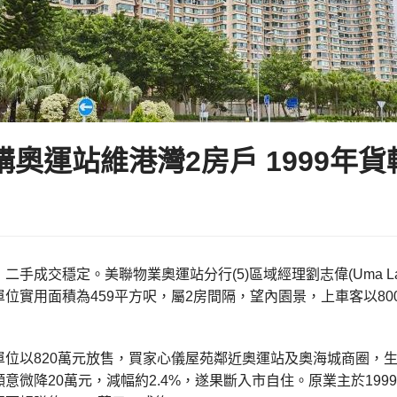
購奧運站維港灣2房戶 1999年
二手成交穩定。美聯物業奧運站分行(5)區域經理劉志偉(Uma L
位實用面積為459平方呎，屬2房間隔，望內園景，上車客以800
單位以820萬元放售，買家心儀屋苑鄰近奧運站及奧海城商圈，
意微降20萬元，減幅約2.4%，遂果斷入市自住。原業主於1999