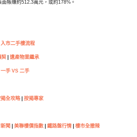
面帳賺約512.3萬元，或約178%。
入市二手樓流程
讓契
|
遺產物業繼承
一手 VS 二手
按揭全攻略
|
按揭專家
新聞
|
美聯樓價指數
|
鐵路盤行情
|
樓市全撤辣