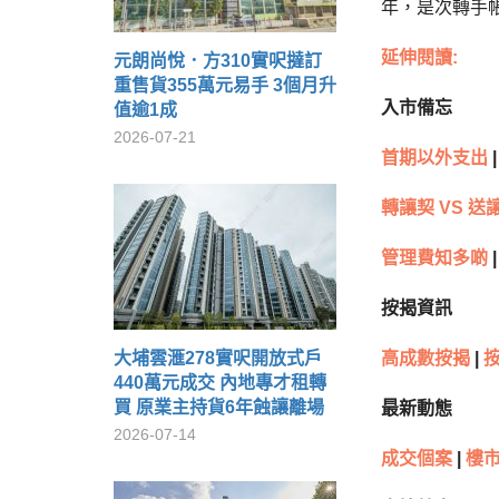
年，是次轉手帳
延伸閱讀:
元朗尚悅．方310實呎撻訂
重售貨355萬元易手 3個月升
入市備忘
值逾1成
2026-07-21
首期以外支出
|
轉讓契 VS 送
管理費知多啲
|
按揭資訊
大埔雲滙278實呎開放式戶
高成數按揭
|
440萬元成交 內地專才租轉
買 原業主持貨6年蝕讓離場
最新動態
2026-07-14
成交個案
|
樓市