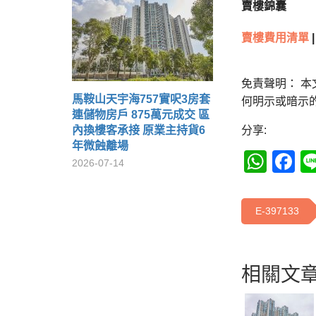
賣樓錦囊
賣樓費用清單
|
免責聲明： 
馬鞍山天宇海757實呎3房套
何明示或暗示
連儲物房戶 875萬元成交 區
內換樓客承接 原業主持貨6
分享:
年微蝕離場
Wha
F
2026-07-14
E-397133
相關文章