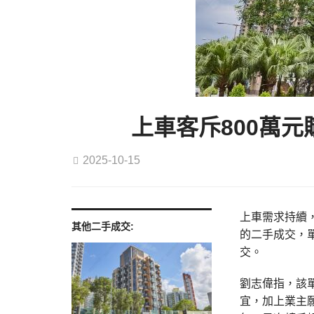
上車客斥800萬元
2025-10-15
上車需求持續，
其他二手成交:
的二手成交，單
交。
劉志偉指，該
宜，加上業主願