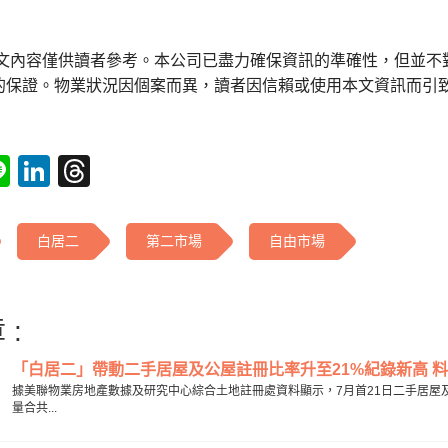
本文內容僅供讀者參考。本公司已盡力確保資訊的準確性，但並不
的保證。物業狀況因個案而異，讀者因信賴或使用本文資訊而引
tsApp
acebook
Line
LinkedIn
Threads
白居二
第二市場
自由市場
 :
「白居二」帶動二手居屋及公屋註冊比率升至21%紀錄新高 料推高
據美聯物業房地產數據及研究中心綜合土地註冊處資料顯示，7月首21日二手居屋
量合共...