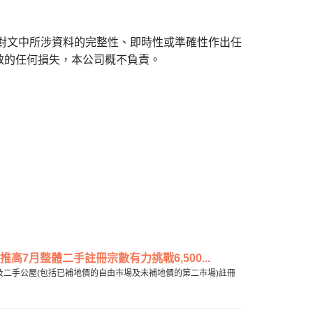
對文中所涉資料的完整性、即時性或準確性作出任
致的任何損失，本公司概不負責。
7月整體二手註冊宗數有力挑戰6,500...
及二手公屋(包括已補地價的自由市場及未補地價的第二市場)註冊