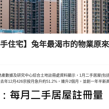
手住宅】兔年最渴市的物業原來
地產數據及研究中心綜合土地註冊處資料顯示，1月二手居屋(包
較去年12月426宗按月急升約51.2%，連升2個月，並創一年半新高