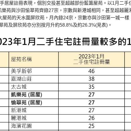
二手居屋註冊表現，個別交投甚至超越部份藍籌屋苑。以1月二手
凱樂苑與沙田愉翠苑齊錄27宗，宗數與新港城相同，甚至超越麗
0大屋苑的天水圍屏欣苑，月內錄24宗，宗數亦與沙田第一城一
翠苑及屏欣苑亦分別按月升約58.8%及約26.3%(見表)。