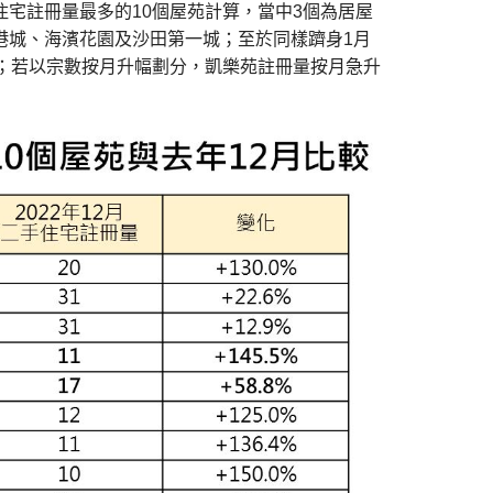
住宅註冊量最多的10個屋苑計算，當中3個為居屋
港城、海濱花園及沙田第一城；至於同樣躋身1月
樣；若以宗數按月升幅劃分，凱樂苑註冊量按月急升