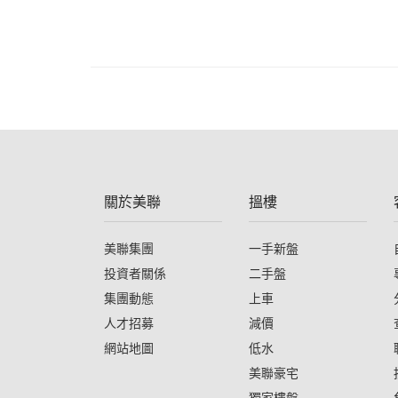
關於美聯
搵樓
美聯集團
一手新盤
投資者關係
二手盤
集團動態
上車
人才招募
減價
網站地圖
低水
美聯豪宅