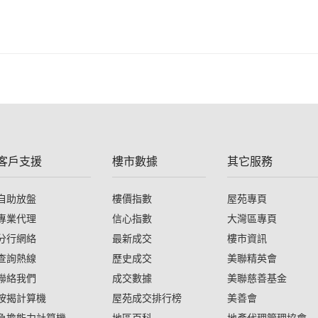
客戶支援
樓市數據
其它服務
自助放盤
樓價指數
屋苑專頁
專業代理
信心指數
大灣區專頁
分行網絡
最新成交
樓市資訊
查詢熱線
歷史成交
美聯精英會
聯絡我們
成交數據
美聯慈善基金
按揭計算機
屋苑成交排行榜
美善會