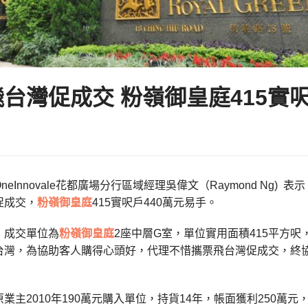
台灣促成交 粉嶺御皇庭415實呎
neInnovale花都廣場分行區域經理吳偉文（Raymond Ng
促成交，
粉嶺
御皇庭
415實呎戶440萬元易手。
成交單位為
粉嶺
御皇庭
2座中層G室，單位實用面積415平方呎
灣，為協助客人購得心頭好，代理不惜攜票飛台灣促成交，終協助
主2010年190萬元購入單位，持貨14年，帳面獲利250萬元，