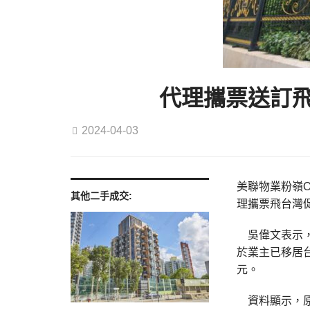
代理攜票送訂飛
2024-04-03
美聯物業粉嶺O
其他二手成交:
理攜票飛台灣
吳偉文表示，
於業主已移居台
元。
資料顯示，原業