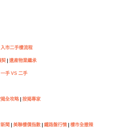
入市二手樓流程
讓契
|
遺產物業繼承
一手 VS 二手
按揭全攻略
|
按揭專家
新聞
|
美聯樓價指數
|
鐵路盤行情
|
樓市全撤辣