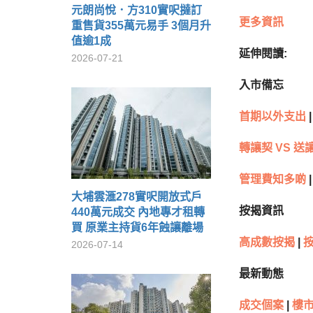
元朗尚悅．方310實呎撻訂
更多資訊
重售貨355萬元易手 3個月升
值逾1成
延伸閱讀:
2026-07-21
入市備忘
首期以外支出
|
轉讓契 VS 送
管理費知多啲
|
大埔雲滙278實呎開放式戶
按揭資訊
440萬元成交 內地專才租轉
買 原業主持貨6年蝕讓離場
高成數按揭
|
2026-07-14
最新動態
成交個案
|
樓市