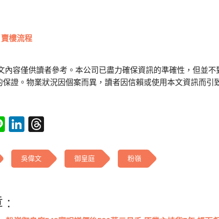
賣樓流程
本文內容僅供讀者參考。本公司已盡力確保資訊的準確性，但並不
的保證。物業狀況因個案而異，讀者因信賴或使用本文資訊而引
tsApp
acebook
Line
LinkedIn
Threads
吳偉文
御皇庭
粉嶺
 :