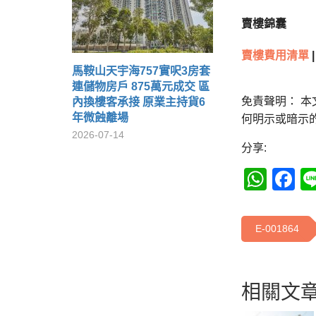
賣樓錦囊
賣樓費用清單
|
馬鞍山天宇海757實呎3房套
連儲物房戶 875萬元成交 區
免責聲明： 
內換樓客承接 原業主持貨6
年微蝕離場
何明示或暗示
2026-07-14
分享:
Wha
F
E-001864
相關文章