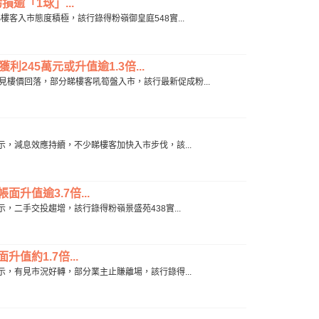
逾「1球」...
，睇樓客入市態度積極，該行錄得粉嶺御皇庭548實...
利245萬元或升值逾1.3倍...
示，有見樓價回落，部分睇樓客吼筍盤入市，該行最新促成粉...
G)表示，減息效應持續，不少睇樓客加快入市步伐，該...
升值逾3.7倍...
)表示，二手交投趨增，該行錄得粉嶺景盛苑438實...
值約1.7倍...
G)表示，有見市況好轉，部分業主止賺離場，該行錄得...