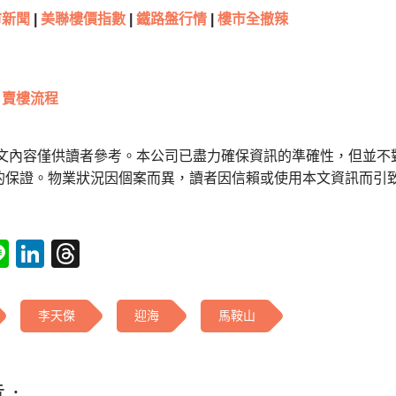
新聞
|
美聯樓價指數
|
鐵路盤行情
|
樓市全撤辣
賣樓流程
本文內容僅供讀者參考。本公司已盡力確保資訊的準確性，但並不
的保證。物業狀況因個案而異，讀者因信賴或使用本文資訊而引
tsApp
acebook
Line
LinkedIn
Threads
李天傑
迎海
馬鞍山
 :