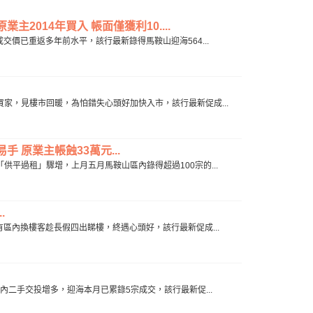
2014年買入 帳面僅獲利10....
手成交價已重返多年前水平，該行最新錄得馬鞍山迎海564...
多時買家，見樓市回暖，為怕錯失心頭好加快入市，該行最新促成...
 原業主帳蝕33萬元...
令「供平過租」驟增，上月五月馬鞍山區內錄得超過100宗的...
.
年，有區內換樓客趁長假四出睇樓，終遇心頭好，該行最新促成...
，區內二手交投增多，迎海本月已累錄5宗成交，該行最新促...