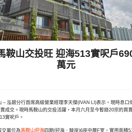
鞍山交投旺 迎海513實呎戶69
萬元
 – 泓碧分行首席高級營業經理李天傑(IVAN LI)表示，現
買賣成交。現時馬鞍山的交投活躍，本月六月至今暫錄20宗的買
513實呎戶。
成交單位為
馬鞍山
迎海
四期(迎海．駿岸)6座中層F室，實用面積