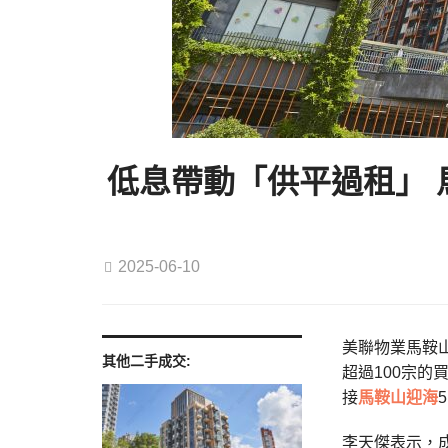
低息帶動「供平過租」 馬
2025-06-10
美聯物業馬鞍山
其他二手成交:
超過100宗的
接
馬鞍山
迎海
李天傑表示，