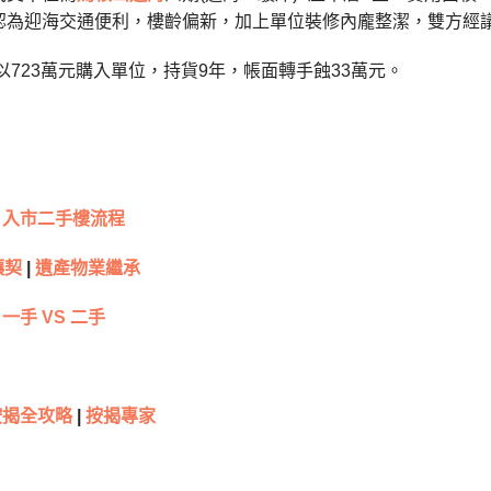
為迎海交通便利，樓齡偏新，加上單位裝修內龐整潔，雙方經議價後
年以723萬元購入單位，持貨9年，帳面轉手蝕33萬元。
入市二手樓流程
讓契
|
遺產物業繼承
一手 VS 二手
按揭全攻略
|
按揭專家