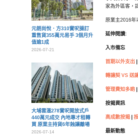
家為外區客，認
原業主2016
元朗尚悅．方310實呎撻訂
延伸閱讀:
重售貨355萬元易手 3個月升
值逾1成
入市備忘
2026-07-21
首期以外支出
|
轉讓契 VS 送
管理費知多啲
|
按揭資訊
大埔雲滙278實呎開放式戶
高成數按揭
|
440萬元成交 內地專才租轉
買 原業主持貨6年蝕讓離場
最新動態
2026-07-14