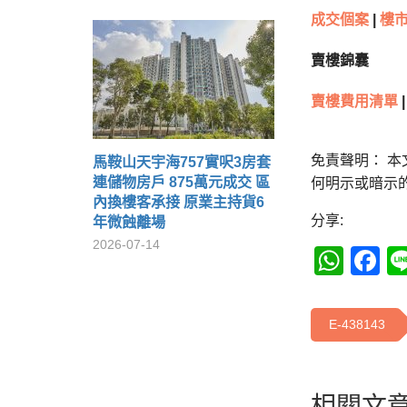
成交個案
|
樓市
賣樓錦囊
賣樓費用清單
|
免責聲明： 
馬鞍山天宇海757實呎3房套
連儲物房戶 875萬元成交 區
何明示或暗示
內換樓客承接 原業主持貨6
分享:
年微蝕離場
2026-07-14
Wha
F
E-438143
相關文章