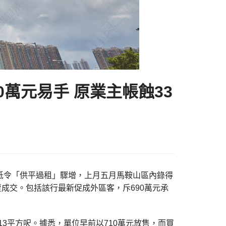
0萬元易手 原業主帳蝕33
時息口低令「供平過租」驟增，上月五月馬鞍山區內錄得
賣成交。包括該行最新促成外區客，斥690萬元承
513平方呎。據悉，單位早前以710萬元放售，而買