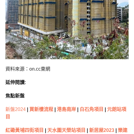
資料來源：on.cc東網
延伸閱讀:
焦點新盤
新盤2024
|
買新樓流程
|
港島南岸
|
白石角項目
|
元朗站項
目
紅磡黃埔四街項目
|
天水圍天榮站項目
|
新居屋2023
|
樂建