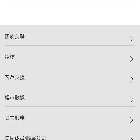
關於美聯
美聯集團
搵樓
投資者關係
集團動態
一手新盤
客戶支援
人才招募
二手盤
網站地圖
上車
自助放盤
樓市數據
減價
專業代理
低水
分行網絡
樓價指數
其它服務
美聯豪宅
查詢熱線
信心指數
獨家樓盤
聯絡我們
最新成交
屋苑專頁
租盤
集團成員/聯屬公司
按揭計算機