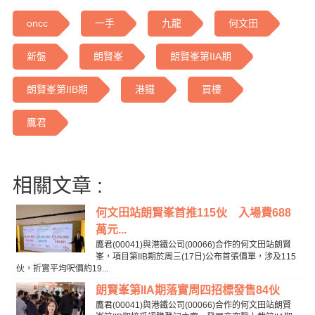
oncc
一手
九龍
何文田
新盤
朗賢峯
朗賢峯第IIA期
朗賢峯第IIB期
港鐵
買樓
鷹君
相關文章 :
何文田站朗賢峯首推115伙 入場費688
萬元...
鷹君(00041)與港鐵公司(00066)合作的何文田站朗賢
峯，項目第IIB期於周三(17日)公布首張價單，涉及115
伙，折實平均呎價約19...
朗賢峯第IIA期落實周四招標發售84伙
鷹君(00041)與港鐵公司(00066)合作的何文田站朗賢