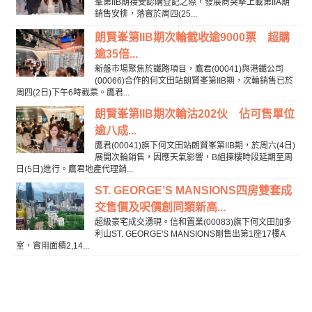
峯第IIB期接受認購登記之際，發展商突擊上載第IIA期
銷售安排，落實於周四(25...
朗賢峯第IIB期次輪截收逾9000票 超購
逾35倍...
新盤市場聚焦於鐵路項目，鷹君(00041)與港鐵公司
(00066)合作的何文田站朗賢峯第IIB期，次輪銷售已於
周四(2日)下午6時截票。鷹君...
朗賢峯第IIB期次輪沽202伙 佔可售單位
逾八成...
鷹君(00041)旗下何文田站朗賢峯第IIB期，於周六(4日)
展開次輪銷售，因應天氣影響，B組揀樓時段延期至周
日(5日)進行。鷹君地產代理銷...
ST. GEORGE’S MANSIONS四房雙套成
交售價及呎價創同類新高...
超級豪宅成交湧現。信和置業(00083)旗下何文田加多
利山ST. GEORGE'S MANSIONS剛售出第1座17樓A
室，實用面積2,14...