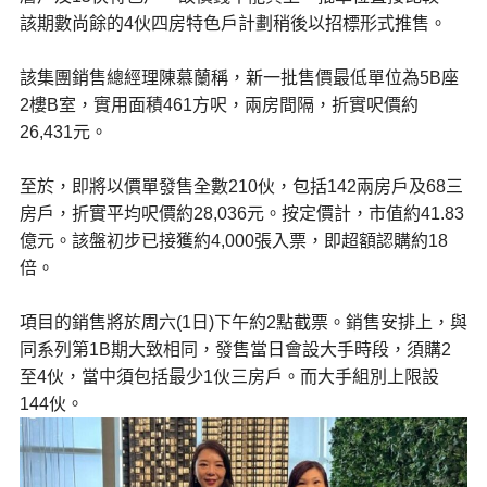
該期數尚餘的4伙四房特色戶計劃稍後以招標形式推售。
該集團銷售總經理陳慕蘭稱，新一批售價最低單位為5B座
2樓B室，實用面積461方呎，兩房間隔，折實呎價約
26,431元。
至於，即將以價單發售全數210伙，包括142兩房戶及68三
房戶，折實平均呎價約28,036元。按定價計，市值約41.83
億元。該盤初步已接獲約4,000張入票，即超額認購約18
倍。
項目的銷售將於周六(1日)下午約2點截票。銷售安排上，與
同系列第1B期大致相同，發售當日會設大手時段，須購2
至4伙，當中須包括最少1伙三房戶。而大手組別上限設
144伙。