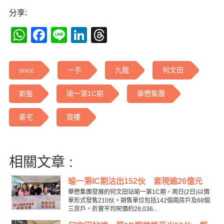
分享:
WhatsApp
Facebook
Line
LinkedIn
Threads
oncc
一手
九龍
何文田
新盤
瑜一第1C期
華懋集團
豪宅
買樓
相關文章 :
瑜一第IC期沽出152伙 套現逾26億元
華懋集團發展的何文田站瑜一第1C期，周日(2日)以價
單形式發售210伙。銷售單位包括142個兩房戶及68個
三房戶，折實平均呎價約28,036...