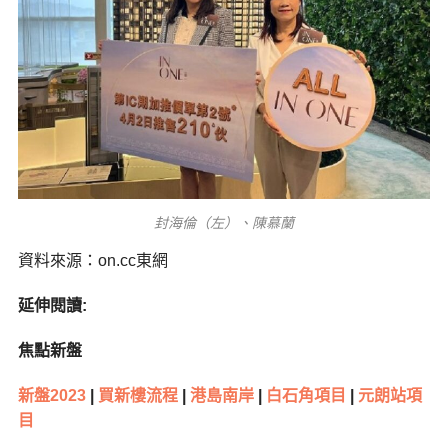
封海倫（左）、陳慕蘭
資料來源：on.cc東網
延伸閱讀:
焦點新盤
新盤2023
|
買新樓流程
|
港島南岸
|
白石角項目
|
元朗站項
目