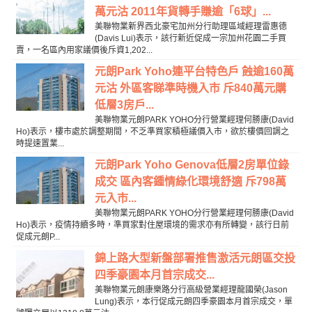
萬元沽 2011年貨轉手賺逾「6球」...
美聯物業新界西北豪宅加州分行助理區域經理雷惠德
(Davis Lui)表示，該行新近促成一宗加州花園二手買
賣，一名區內用家議價後斥資1,202...
元朗Park Yoho連平台特色戶 蝕逾160萬
元沽 外區客睇準時機入市 斥840萬元購
低層3房戶...
美聯物業元朗PARK YOHO分行營業經理何勝康(David
Ho)表示，樓市處於調整期間，不乏準買家積極議價入市，欲於樓價回調之
時提速置業...
元朗Park Yoho Genova低層2房單位錄
成交 區內客鍾情綠化環境舒適 斥798萬
元入市...
美聯物業元朗PARK YOHO分行營業經理何勝康(David
Ho)表示，疫情持續多時，準買家對住屋環境的需求亦有所轉變，該行日前
促成元朗P...
錦上路大型新盤部署推售激活元朗區交投
四季豪園本月首宗成交...
美聯物業元朗康樂路分行高級營業經理龍國榮(Jason
Lung)表示，本行促成元朗四季豪園本月首宗成交，單