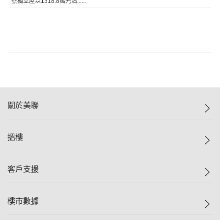
號獨立屋以1318.8萬元沽......
關於美聯
美聯集團
搵樓
投資者關係
集團動態
一手新盤
客戶支援
人才招募
二手盤
網站地圖
上車
自助放盤
樓市數據
減價
專業代理