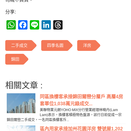
分享:
WhatsApp
Facebook
Line
LinkedIn
Threads
二手成交
四季名園
洋房
錦田
相關文章 :
同區換樓客承接錦田爾巒分層戶 高層4房
套單位1,038萬元錄成交...
美聯物業元朗YOHO MIX分行營業經理林曉丹(Lam
Lam)表示，換樓客積極物色盤源，該行日前促成一宗
錦田爾巒二手成交，一名同區換樓客斥...
區內用家承接加州花園洋房 雙號屋1,202