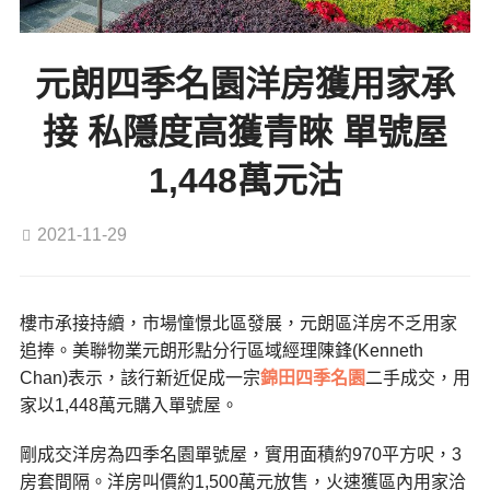
元朗四季名園洋房獲用家承
接 私隱度高獲青睞 單號屋
1,448萬元沽
2021-11-29
樓市承接持續，市場憧憬北區發展，元朗區洋房不乏用家
追捧。美聯物業元朗形點分行區域經理陳鋒(Kenneth
Chan)表示，該行新近促成一宗
錦田
四季名園
二手成交，用
家以1,448萬元購入單號屋。
剛成交洋房為四季名園單號屋，實用面積約970平方呎，3
房套間隔。洋房叫價約1,500萬元放售，火速獲區內用家洽