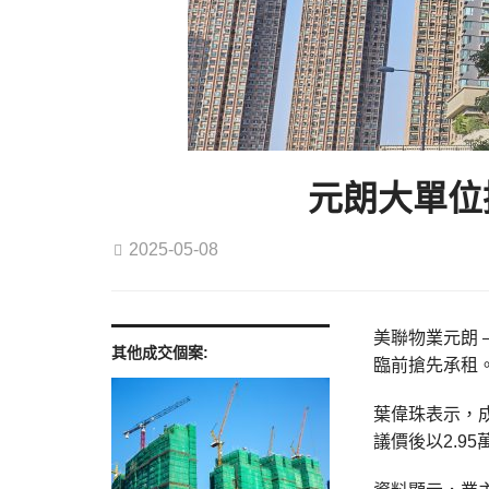
元朗大單位搶
2025-05-08
美聯物業元朗 
其他成交個案:
臨前搶先承租
葉偉珠表示，成
議價後以2.9