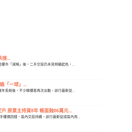
接...
示，有見樓市「減辣」後，二手交投仍未見明顯起色，...
逾「一球」...
示，農曆年長假後，不少睇樓客再次出動，該行最新促...
 原業主持貨8年 帳面蝕86萬元...
表示，二手樓價回穩，區內交投持續，該行最新促成區內用...