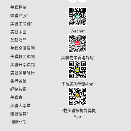
美聯物業
鋑聯控股
*
美聯工商舖
*
Wechat
美聯中國
美聯澳門
美聯金融集團
美聯移民顧問
美聯物業香港好房
美聯升學顧問
美聯測量師行
香港置業
下載美聯筍盤App
經絡按揭
美聯會
美聯大學堂
下載美聯按揭計算機
駿聯信貸
*
App
*相關公司