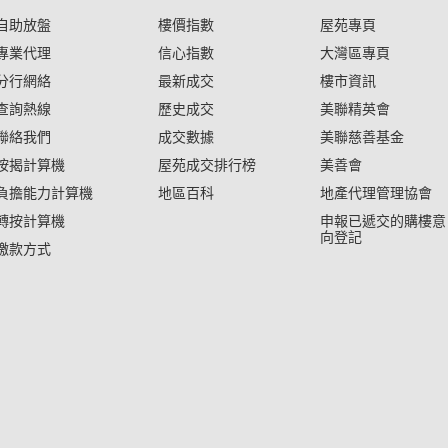
自助放盤
樓價指數
屋苑專頁
專業代理
信心指數
大灣區專頁
分行網絡
最新成交
樓市資訊
查詢熱線
歷史成交
美聯精英會
聯絡我們
成交數據
美聯慈善基金
按揭計算機
屋苑成交排行榜
美善會
負擔能力計算機
地區百科
地產代理管理協會
轉按計算機
申報已遞交的購樓意
向登記
繳款方式