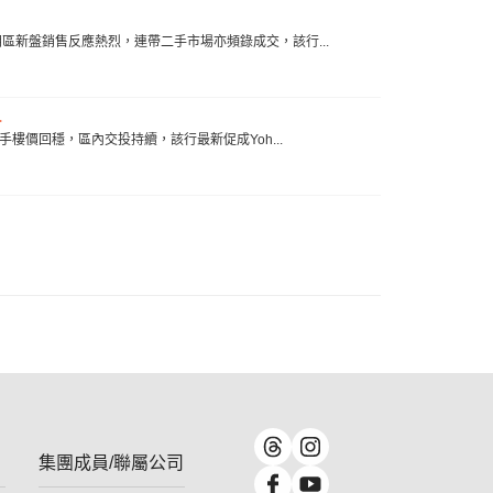
，元朗區新盤銷售反應熱烈，連帶二手市場亦頻錄成交，該行...
.
示，二手樓價回穩，區內交投持續，該行最新促成Yoh...
集團成員/聯屬公司