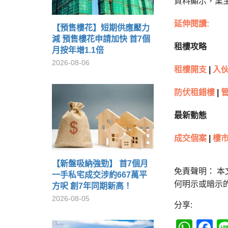
資料顯示，業主於
延伸閱讀:
【預售樓花】短期供應壓力
減 預售樓花申請加快 首7個
租樓攻略
月按年增1.1倍
2026-08-06
租樓開支
|
入
防伏租錯樓
|
最新動態
成交個案
|
樓市
【新盤吸納強勁】 首7個月
免責聲明： 
一手私宅成交涉約667萬平
何明示或暗示
方呎 創7年同期新高！
2026-08-05
分享:
Wha
F