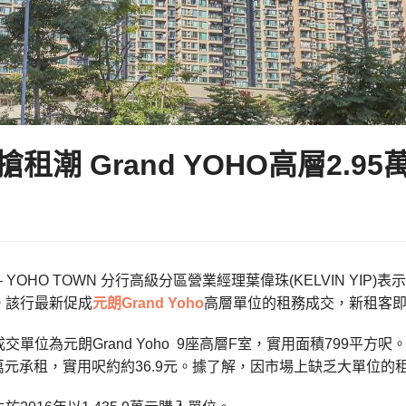
租潮 Grand YOHO高層2.9
– YOHO TOWN 分行高級分區營業經理葉偉珠(KELVIN Y
。該行最新促成
元朗
Grand Yoho
高層單位的租務成交，新租客即睇
交單位為元朗Grand Yoho 9座高層F室，實用面積799平
5萬元承租，實用呎約約36.9元。據了解，因市場上缺乏大單位