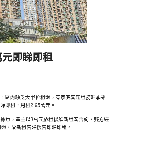
5萬元即睇即租
IP)表示，區內缺乏大單位租盤，有家庭客趁租務旺季來
即租，月租2.95萬元。
方呎。據悉，業主以3萬元放租後獲新租客洽詢，雙方經
的租盤，故新租客睇樓客即睇即租。