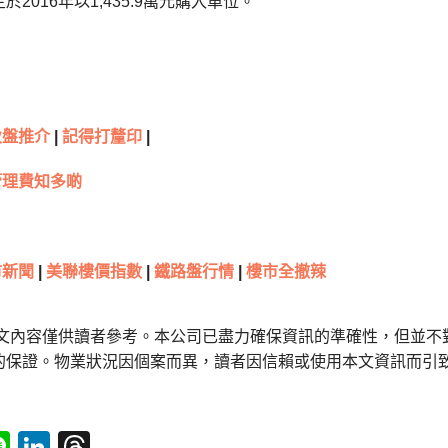
2016年以1,435.9萬元購入單位。
伙盤推介
|
記得打釐印
|
管理費知多啲
新聞
|
美聯樓價指數
|
鐵路盤行情
|
樓市全撤辣
本文內容僅供讀者參考。本公司已盡力確保資訊的準確性，但並不
的保證。物業狀況因個案而異，讀者因信賴或使用本文資訊而引
tsApp
acebook
Line
LinkedIn
Threads