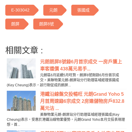
E-303042
元朗
張國成
朗屏
朗屏8號
相關文章 :
元朗朗屏8號錄6月首宗成交 一房戶獲上
車客還價 438萬元易手...
元朗區6月延續5月旺勢，朗屏8號剛錄6月份首宗成
交。美聯物業元朗-朗屏站分行助理區域經理張國成
(Key Cheung)表示，該行剛促成的朗屏...
港鐵沿線盤交投暢旺 元朗Grand Yoho 5
月首周速錄6宗成交 2房連儲物房戶832.8
萬元沽 ...
美聯物業元朗-朗屏站分行助理區域經理張國成(Key
Cheung)表示，受惠於港鐵沿線物業優勢，元朗Grand Yoho本月交投表現理
想，首...