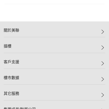
關於美聯
美聯集團
搵樓
投資者關係
集團動態
一手新盤
客戶支援
人才招募
二手盤
網站地圖
上車
自助放盤
樓市數據
減價
專業代理
低水
分行網絡
樓價指數
其它服務
美聯豪宅
查詢熱線
信心指數
獨家樓盤
聯絡我們
最新成交
屋苑專頁
租盤