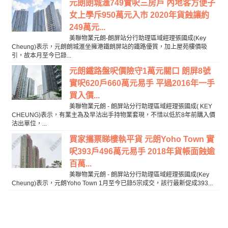
元朗朗城滙749實呎三房戶 內地客方便子
女上學斥950萬元入市 2020年貨蝕讓約
249萬元...
美聯物業元朗-朗屏站分行助理區域經理張國成(Key
Cheung)表示，元朗朗城滙坐擁港鐵朗屏站的鐵路優質，加上屋苑樓價吸
引，故本月至今已錄...
元朗鐵路盤呎價險守1萬元關口 朗屏8號
實呎620戶660萬元易手 平過2016年一手
買入價...
美聯物業元朗 - 朗屏站分行助理區域經理張國成( KEY
CHEUNG)表示，有業主為及早沽出手持物業套現，不惜以低於8年前購入價
沽出單位，...
買家攜票睇樓執平貨 元朗Yoho Town 實
呎393戶496萬元易手 2018年貨帳面蝕逾
百萬...
美聯物業元朗 - 朗屏站分行助理區域經理張國成(Key
Cheung)表示，元朗Yoho Town 1月至今已錄5宗成交，該行最新促成393...