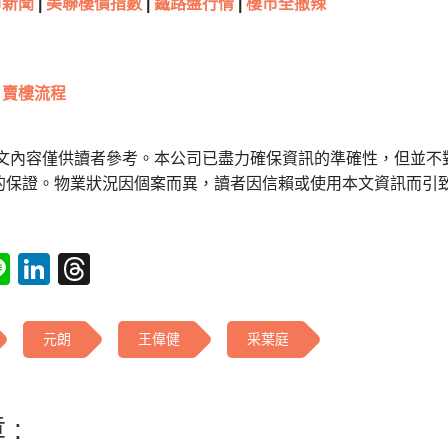
新聞
|
美聯樓價指數
|
鐵路盤行情
|
樓市全撤辣
賣樓流程
本文內容僅供讀者參考。本公司已盡力確保資訊的準確性，但並不
的保證。物業狀況因個案而異，讀者因信賴或使用本文資訊而引
tsApp
acebook
Line
LinkedIn
Threads
元朗
王偉健
采葉庭
 :