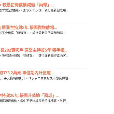
0戶 較最初開價累減逾「兩球」...
樓客憧憬財案全面撤辣，加快入市步伐，該行最新促成用...
原業主持貨8年 帳面微賺離場...
落，吸引不少租客「租轉買」，該行最新錄得元朗朗屏8...
282實呎戶 原業主持貨5年 轉手帳...
應持續，吸引部分買家「租轉買」，該行最新錄得區內客...
373.2萬元 單位期內升值逾...
，新盤及二手交投明顯回升，令示少準買家對後市態度轉趨...
持貨26年 帳面升值逾「兩球」...
來，各類客源齊出動，當中不乏睇樓多時的換樓客，該行...