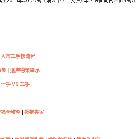
主2015年以600萬元購入單位，持貨9年，帳面期內升值9萬元
入市二手樓流程
讓契
|
遺產物業繼承
一手 VS 二手
按揭全攻略
|
按揭專家