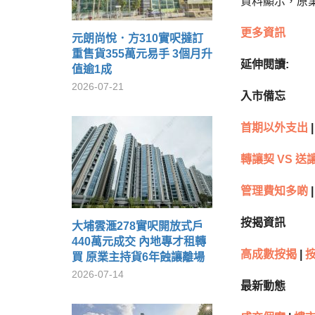
資料顯示，原業
更多資訊
元朗尚悅．方310實呎撻訂
重售貨355萬元易手 3個月升
延伸閱讀:
值逾1成
2026-07-21
入市備忘
首期以外支出
|
轉讓契 VS 送
管理費知多啲
|
按揭資訊
大埔雲滙278實呎開放式戶
440萬元成交 內地專才租轉
高成數按揭
|
買 原業主持貨6年蝕讓離場
2026-07-14
最新動態