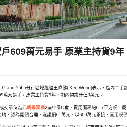
呎戶609萬元易手 原業主持貨9年
 Grand Yoho分行區域經理王偉健( Ken Wong)表示，
609萬元易手，原業主持貨9年，期內物業升值9萬元。
成交單位為
元朗
采葉庭
2座中層C室，實用面積約617平方呎，
購，認為開價合理，遂議價61萬元，以609萬元承接，實用呎價約