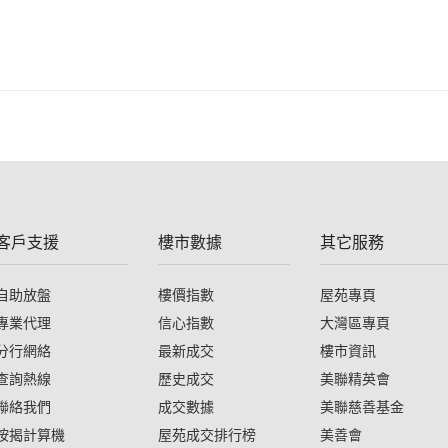
客戶支援
樓市數據
其它服務
自助放盤
樓價指數
屋苑專頁
專業代理
信心指數
大灣區專頁
分行網絡
最新成交
樓市資訊
查詢熱線
歷史成交
美聯精英會
聯絡我們
成交數據
美聯慈善基金
按揭計算機
屋苑成交排行榜
美善會