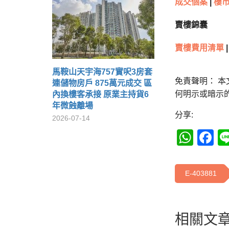
成交個案
|
樓市
賣樓錦囊
賣樓費用清單
|
馬鞍山天宇海757實呎3房套
免責聲明： 
連儲物房戶 875萬元成交 區
何明示或暗示
內換樓客承接 原業主持貨6
年微蝕離場
分享:
2026-07-14
Wha
F
E-403881
相關文章