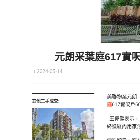
元朗采葉庭617實
2024-05-14
美聯物業元朗 –
其他二手成交:
庭
617實呎戶
王偉健表示，
終獲區內用家洽