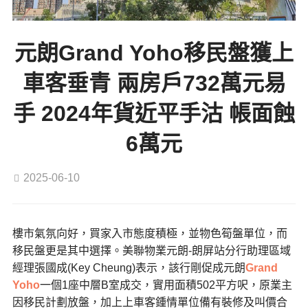
元朗Grand Yoho移民盤獲上
車客垂青 兩房戶732萬元易
手 2024年貨近平手沽 帳面蝕
6萬元
2025-06-10
樓市氣氛向好，買家入市態度積極，並物色筍盤單位，而
移民盤更是其中選擇。美聯物業元朗-朗屏站分行助理區域
經理張國成(Key Cheung)表示，該行剛促成元朗
Grand
Yoho
一個1座中層B室成交，實用面積502平方呎，原業主
因移民計劃放盤，加上上車客鍾情單位備有裝修及叫價合