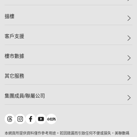
美聯集團
搵樓
投資者關係
集團動態
一手新盤
客戶支援
人才招募
二手盤
網站地圖
上車
自助放盤
樓市數據
減價
專業代理
低水
分行網絡
樓價指數
其它服務
美聯豪宅
查詢熱線
信心指數
獨家樓盤
聯絡我們
最新成交
屋苑專頁
租盤
集團成員/聯屬公司
按揭計算機
歷史成交
大灣區專頁
居屋專頁
負擔能力計算機
成交數據
樓市資訊
買賣流程
美聯物業
轉按計算機
屋苑成交排行榜
美聯精英會
鋑聯控股
*
繳款方式
地區百科
美聯慈善基金
美聯工商舖
*
本網頁所提供資料僅作參考用途。若因錯漏而引致任何不便或損失，美聯數碼
美善會