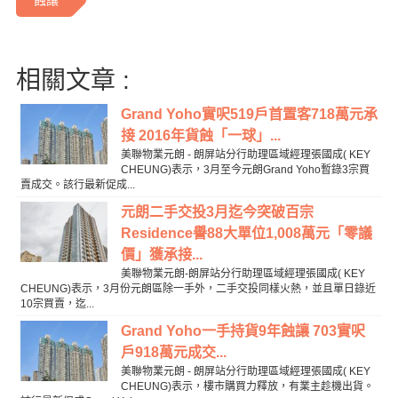
蝕讓
相關文章 :
Grand Yoho實呎519戶首置客718萬元承
接 2016年貨蝕「一球」...
美聯物業元朗 - 朗屏站分行助理區域經理張國成( KEY
CHEUNG)表示，3月至今元朗Grand Yoho暫錄3宗買
賣成交。該行最新促成...
元朗二手交投3月迄今突破百宗
Residence譽88大單位1,008萬元「零議
價」獲承接...
美聯物業元朗-朗屏站分行助理區域經理張國成( KEY
CHEUNG)表示，3月份元朗區除一手外，二手交投同樣火熱，並且單日錄近
10宗買賣，迄...
Grand Yoho一手持貨9年蝕讓 703實呎
戶918萬元成交...
美聯物業元朗 - 朗屏站分行助理區域經理張國成( KEY
CHEUNG)表示，樓市購買力釋放，有業主趁機出貨。