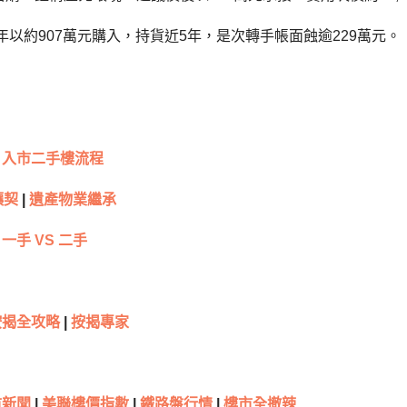
9年以約907萬元購入，持貨近5年，是次轉手帳面蝕逾229萬元。
入市二手樓流程
讓契
|
遺產物業繼承
一手 VS 二手
按揭全攻略
|
按揭專家
新聞
|
美聯樓價指數
|
鐵路盤行情
|
樓市全撤辣