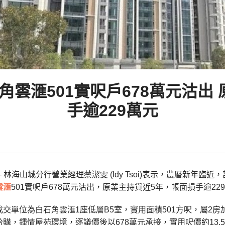
角雲滙501實呎戶678萬元沽出 
手逾229萬元
– 林海山城分行營業經理蔡潔雯 (Idy Tsoi)表示，農曆新年
雲滙
501實呎戶678萬元沽出，原業主持貨近5年，帳面損手逾22
交單位為白石角雲滙1座低層B5室，實用面積501方呎，屬2房
購，鍾情屋苑環境，逐議價後以678萬元承接，實用呎價約13,5