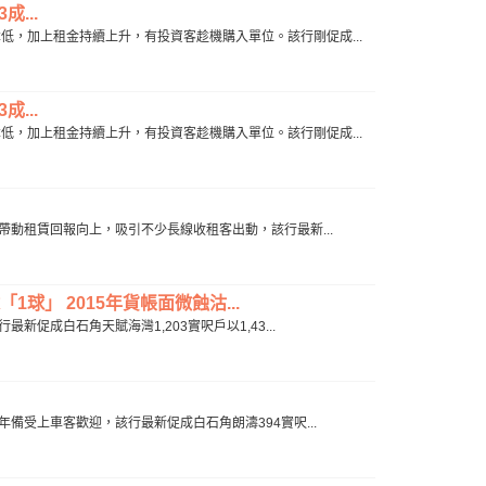
...
成本低，加上租金持續上升，有投資客趁機購入單位。該行剛促成...
...
成本低，加上租金持續上升，有投資客趁機購入單位。該行剛促成...
上升，帶動租賃回報向上，吸引不少長線收租客出動，該行最新...
1球」 2015年貨帳面微蝕沽...
最新促成白石角天賦海灣1,203實呎戶以1,43...
，近年備受上車客歡迎，該行最新促成白石角朗濤394實呎...