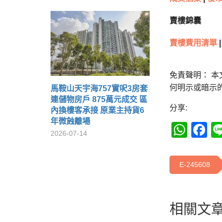
賣樓錦囊
賣樓費用清單
|
免責聲明： 
何明示或暗示
馬鞍山天宇海757實呎3房套
連儲物房戶 875萬元成交 區
分享:
內換樓客承接 原業主持貨6
年微蝕離場
Wha
F
2026-07-14
E-245608
相關文章