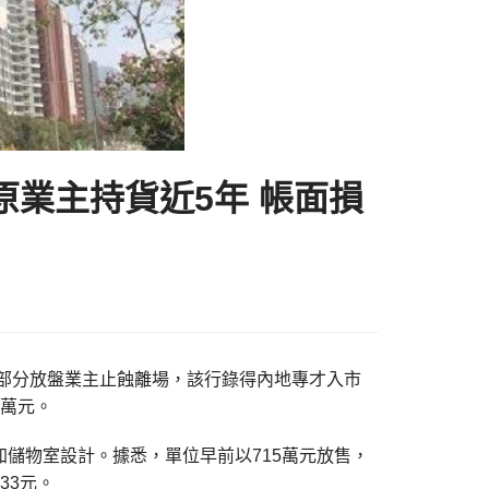
原業主持貨近5年 帳面損
臨近，部分放盤業主止蝕離場，該行錄得內地專才入市
9萬元。
加儲物室設計。據悉，單位早前以715萬元放售，
33元。