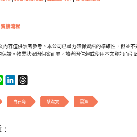
賣樓流程
本文內容僅供讀者參考。本公司已盡力確保資訊的準確性，但並不
的保證。物業狀況因個案而異，讀者因信賴或使用本文資訊而引
tsApp
acebook
Line
LinkedIn
Threads
白石角
蔡潔雯
雲滙
 :