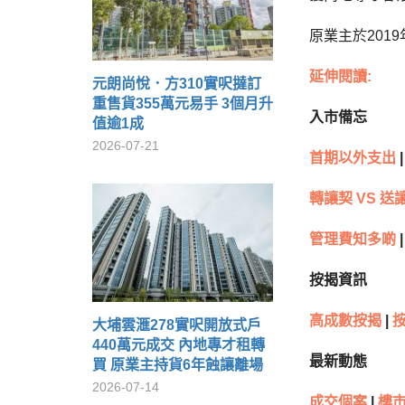
原業主於201
延伸閱讀:
元朗尚悅．方310實呎撻訂
重售貨355萬元易手 3個月升
入市備忘
值逾1成
2026-07-21
首期以外支出
|
轉讓契 VS 送
管理費知多啲
|
按揭資訊
高成數按揭
|
大埔雲滙278實呎開放式戶
440萬元成交 內地專才租轉
最新動態
買 原業主持貨6年蝕讓離場
2026-07-14
成交個案
|
樓市