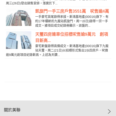
周三(26日)發出銷售安排，落實於下...
凱旋門一手三房戶售3551萬 呎售逾4萬
一手豪宅貨尾錄得承接。新鴻基地產(00016)旗下、有
約17年樓齡的九龍站凱旋門，周一(6日)錄得一宗一手
成交。據項目成交紀錄冊顯示，該盤的...
天璽四房連車位招標呎售逾9萬元 創項
目新高...
豪宅新盤錄得高價成交。新鴻基地產(00016)旗下九龍
站天璽，周二(21日)以招標形式售出1伙四房戶，呎價
逾9萬元創項目紀錄新高。上述為天鑽...
關於美聯