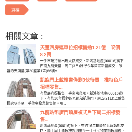
買樓
相關文章 :
天璽四房連車位招標售逾1.21億 呎價
8.2萬...
一手市場持續出現大額成交，新鴻基地產(00016)旗下
西南九龍天璽，周三(3日)錄得今年首宗新盤成交，該
盤的天鑽璽(第20座第1區)86樓A...
凱旋門上載樓書僅剩3伙待賣 推特色戶
招標發售...
有發展商擬推售一手豪宅貨尾。新鴻基地產(00016)旗
下、有約16年樓齡的九龍站凱旋門，周五(21日)上載售
樓說明書至一手住宅物業銷售網。項...
九龍站凱旋門頂層複式戶下周二招標發
售...
新鴻基地產(00016)旗下、有約16年樓齡的九龍站凱旋
門，繼上周上載售樓說明書至一手住宅物業銷售網後，