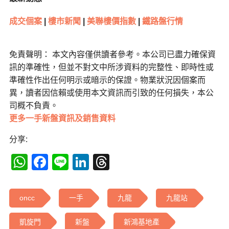
成交個案
|
樓市新聞
|
美聯樓價指數
|
鐵路盤行情
免責聲明： 本文內容僅供讀者參考。本公司已盡力確保資
訊的準確性，但並不對文中所涉資料的完整性、即時性或
準確性作出任何明示或暗示的保證。物業狀況因個案而
異，讀者因信賴或使用本文資訊而引致的任何損失，本公
司概不負責。
更多一手新盤資訊及銷售資料
分享:
WhatsApp
Facebook
Line
LinkedIn
Threads
oncc
一手
九龍
九龍站
凱旋門
新盤
新鴻基地產