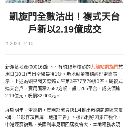
凱旋門全數沽出！複式天台
戶新以2.19億成交
2023-12-10
新鴻基地產(00016)旗下、有約18年樓齡的
九龍站
凱旋門
於
周日(10日)售出全盤最後1伙。新地副董事總經理雷霆表
示，上述為觀星閣天際獨立屋第2座77至79樓B室，屬複式
連天台戶，實用面積2,682方呎，設1,265平台，成交價逾
2.19億元，呎價82,000元。
展望明年，雷霆指，集團部署最快1月推出啟德跑道區天璽
•海，並形容項目屬「跑道王者」。樓市利好因素正強化，
中港經濟復甦，美國利率見頂回落機會大，本地租務表現