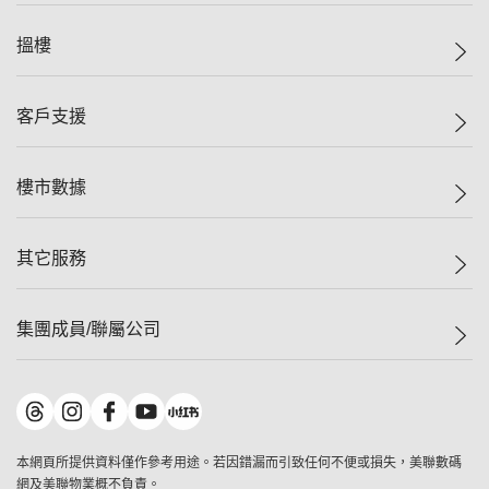
美聯集團
搵樓
投資者關係
集團動態
一手新盤
客戶支援
人才招募
二手盤
網站地圖
上車
自助放盤
樓市數據
減價
專業代理
低水
分行網絡
樓價指數
其它服務
美聯豪宅
查詢熱線
信心指數
獨家樓盤
聯絡我們
最新成交
屋苑專頁
租盤
集團成員/聯屬公司
按揭計算機
歷史成交
大灣區專頁
居屋專頁
負擔能力計算機
成交數據
樓市資訊
買賣流程
美聯物業
轉按計算機
屋苑成交排行榜
美聯精英會
鋑聯控股
*
繳款方式
地區百科
美聯慈善基金
美聯工商舖
*
本網頁所提供資料僅作參考用途。若因錯漏而引致任何不便或損失，美聯數碼
美善會
美聯中國
網及美聯物業概不負責。