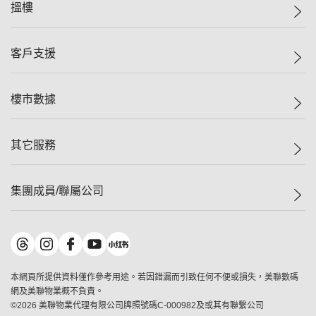
美聯集團
搵樓
投資者關係
集團動態
一手新盤
客戶支援
人才招募
二手盤
網站地圖
上車
自助放盤
樓市數據
減價
專業代理
低水
分行網絡
樓價指數
其它服務
美聯豪宅
查詢熱線
信心指數
獨家樓盤
聯絡我們
最新成交
屋苑專頁
租盤
集團成員/聯屬公司
按揭計算機
歷史成交
大灣區專頁
居屋專頁
負擔能力計算機
成交數據
樓市資訊
買賣流程
美聯物業
轉按計算機
屋苑成交排行榜
美聯精英會
鋑聯控股
*
繳款方式
地區百科
美聯慈善基金
美聯工商舖
*
本網頁所提供資料僅作參考用途。若因錯漏而引致任何不便或損失，美聯數碼
美善會
美聯中國
網及美聯物業概不負責。
地產代理管理協會
©
2026
美聯物業代理有限公司牌照號碼C-000982及或其有聯繫公司
美聯澳門