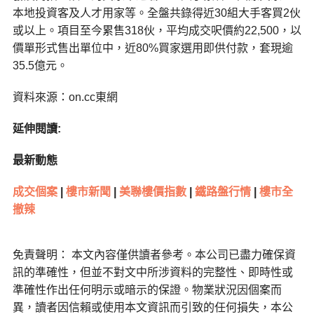
本地投資客及人才用家等。全盤共錄得近30組大手客買2伙
或以上。項目至今累售318伙，平均成交呎價約22,500，以
價單形式售出單位中，近80%買家選用即供付款，套現逾
35.5億元。
資料來源：on.cc東網
延伸閱讀:
最新動態
成交個案
|
樓市新聞
|
美聯樓價指數
|
鐵路盤行情
|
樓市全
撤辣
免責聲明： 本文內容僅供讀者參考。本公司已盡力確保資
訊的準確性，但並不對文中所涉資料的完整性、即時性或
準確性作出任何明示或暗示的保證。物業狀況因個案而
異，讀者因信賴或使用本文資訊而引致的任何損失，本公