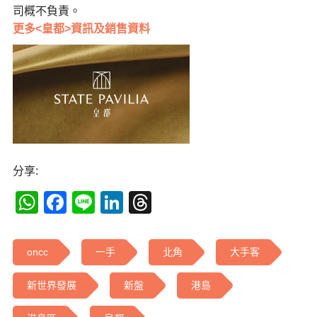
司概不負責。
更多<皇都>資訊及銷售資料
分享:
WhatsApp
Facebook
Line
LinkedIn
Threads
oncc
一手
北角
大手客
新世界發展
新盤
港島