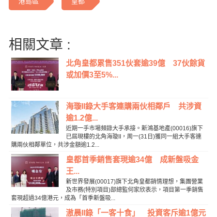
港島區
皇都
相關文章 :
北角皇都累售351伙套逾39億 37伙餘貨
或加價3至5%...
海璇II錄大手客連購兩伙相鄰戶 共涉資
逾1.2億...
近期一手市場頻錄大手承接。新鴻基地產(00016)旗下
已屆現樓的北角海璇II，周一(31日)獲同一組大手客連
購兩伙相鄰單位，共涉金額逾1.2...
皇都首季銷售套現逾34億 成新盤吸金
王...
新世界發展(00017)旗下北角皇都銷情理想，集團營業
及市務(特別項目)部總監何家欣表示，項目第一季銷售
套現超過34億港元，成為「首季新盤吸...
滶晨II錄「一客十食」 投資客斥逾1億元