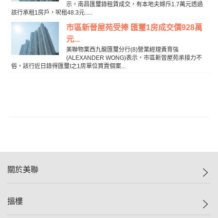
示，南昌匯璽錄租賃成交，有本地夫婦斥1.7萬元透過
該行承租1房戶，呎租48.3元.....
市區新晉屋苑受捧 匯璽1房成交價928萬
元...
美聯物業西九龍匯璽分行(8)營業經理黃育強
(ALEXANDER WONG)表示，市區新晉屋苑承接力不
俗，該行近日錄得匯璽I之1房單位買賣個案...
關於美聯
美聯集團
搵樓
投資者關係