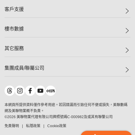
集團動態
一手新盤
客戶支援
人才招募
二手盤
網站地圖
上車
自助放盤
樓市數據
減價
專業代理
低水
分行網絡
樓價指數
其它服務
美聯豪宅
查詢熱線
信心指數
獨家樓盤
聯絡我們
最新成交
屋苑專頁
租盤
集團成員/聯屬公司
按揭計算機
歷史成交
大灣區專頁
居屋專頁
負擔能力計算機
成交數據
樓市資訊
買賣流程
美聯物業
轉按計算機
屋苑成交排行榜
美聯精英會
鋑聯控股
*
繳款方式
地區百科
美聯慈善基金
美聯工商舖
*
本網頁所提供資料僅作參考用途。若因錯漏而引致任何不便或損失，美聯數碼
美善會
美聯中國
網及美聯物業概不負責。
地產代理管理協會
©
2026
美聯物業代理有限公司牌照號碼C-000982及或其有聯繫公司
美聯澳門
申報已遞交的購樓意向登記
免責聲明
私隱政策
Cookie政策
美聯金融集團