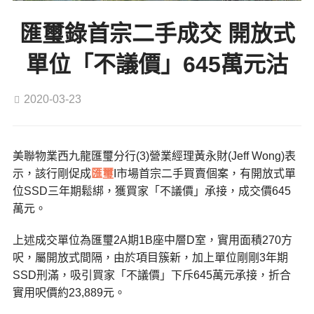
匯璽錄首宗二手成交 開放式
單位「不議價」645萬元沽
2020-03-23
美聯物業西九龍匯璽分行(3)營業經理黃永財(Jeff Wong)表
示，該行剛促成
匯璽
I市場首宗二手買賣個案，有開放式單
位SSD三年期鬆綁，獲買家「不議價」承接，成交價645
萬元。
上述成交單位為匯璽2A期1B座中層D室，實用面積270方
呎，屬開放式間隔，由於項目簇新，加上單位剛剛3年期
SSD刑滿，吸引買家「不議價」下斥645萬元承接，折合
實用呎價約23,889元。