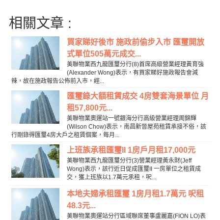
相關文章 :
買家睇好後市 施政前偷步入市 匯璽開放
式單位505萬元成交...
美聯物業西九龍匯璽分行(8)首席高級營業經理黃育強
(Alexander Wong)表示，有買家睇好施政報告會減
辣，故在施政報告公佈前入市，經...
匯璽錄大額租賃成交 4房雙套海景單位 月
租57,800元...
美聯物業奧運站一號銀海分行高級營業經理周錦輝
(Wilson Chow)表示，南昌新晉屋苑租賃承接不俗，該
行剛錄得匯璽4房大戶之租賃個案，每月...
上班族承租匯璽II 1房戶月租17,000元
美聯物業西九龍匯璽分行(3)營業經理黃永財(Jeff
Wong)表示，該行近日促成匯璽II 一房單位之租賃成
交，獲上班族以1.7萬元承租，呎...
本地夫婦承租匯璽 1房月租1.7萬元 呎租
48.3元...
美聯物業奧運站分行區域聯席董事盧麗嘉(FION LO)表