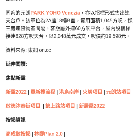
同系的元朗
PARK YOHO Venezia
，亦以招標形式售出連
天台戶。該單位為2A座18樓B室，實用面積1,045方呎，採
三房連儲物室間隔，客飯廳外連60方呎平台，屋內設樓梯
接連628方呎天台，以2,048萬元成交，呎價約19,598元。
資料來源: 東網 on.cc
延伸閱讀:
焦點新盤
新盤2022
|
買新樓流程
|
港島南岸
|
火炭項目
|
元朗站項目
啟德沐泰街項目
|
錦上路站項目
|
新居屋2022
按揭資訊
高成數按揭
|
林鄭Plan 2.0
|