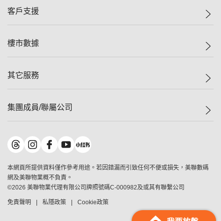
集團動態
一手新盤
客戶支援
人才招募
二手盤
網站地圖
上車
自助放盤
樓市數據
減價
專業代理
低水
分行網絡
樓價指數
其它服務
美聯豪宅
查詢熱線
信心指數
獨家樓盤
聯絡我們
最新成交
屋苑專頁
租盤
集團成員/聯屬公司
按揭計算機
歷史成交
大灣區專頁
居屋專頁
負擔能力計算機
成交數據
樓市資訊
買賣流程
美聯物業
轉按計算機
屋苑成交排行榜
美聯精英會
鋑聯控股
*
繳款方式
地區百科
美聯慈善基金
美聯工商舖
*
本網頁所提供資料僅作參考用途。若因錯漏而引致任何不便或損失，美聯數碼
美善會
美聯中國
網及美聯物業概不負責。
地產代理管理協會
©
2026
美聯物業代理有限公司牌照號碼C-000982及或其有聯繫公司
美聯澳門
申報已遞交的購樓意向登記
免責聲明
私隱政策
Cookie政策
美聯金融集團
美聯移民顧問