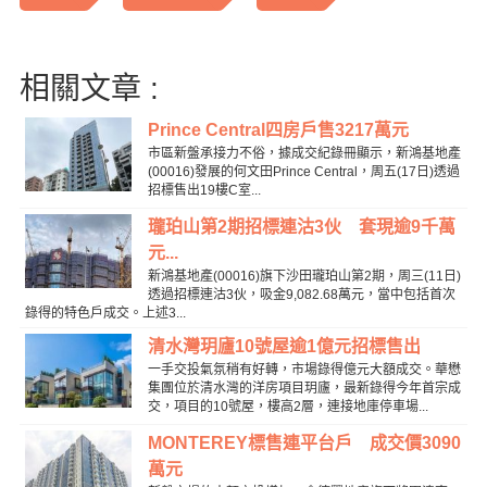
相關文章 :
Prince Central四房戶售3217萬元
市區新盤承接力不俗，據成交紀錄冊顯示，新鴻基地產
(00016)發展的何文田Prince Central，周五(17日)透過
招標售出19樓C室...
瓏珀山第2期招標連沽3伙 套現逾9千萬
元...
新鴻基地產(00016)旗下沙田瓏珀山第2期，周三(11日)
透過招標連沽3伙，吸金9,082.68萬元，當中包括首次
錄得的特色戶成交。上述3...
清水灣玥廬10號屋逾1億元招標售出
一手交投氣氛稍有好轉，市場錄得億元大額成交。華懋
集團位於清水灣的洋房項目玥廬，最新錄得今年首宗成
交，項目的10號屋，樓高2層，連接地庫停車場...
MONTEREY標售連平台戶 成交價3090
萬元