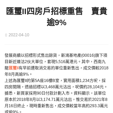
匯璽II四房戶招標重售 賣貴
逾9%
2022-04-10
發展商續以招標形式售出餘貨，新鴻基地產(00016)旗下項
目新近連沽2伙大單位，套現5,516萬港元。其中，西南九
龍
匯璽II
有早前遭取消交易的單位重新售出，成交價較2018
年8月高逾9%。
上述為匯璽II的第5A座16樓B室，實用面積1,234方呎，採
四房間隔，透過招標以3,468萬元沽出，呎價約28,104元。
據悉，新買家採用90日付款計劃入市。資料顯示，該單位
原本於2018年8月以3,174.71萬元沽出，惟交易於2021年8
月16日終止，現時重新售出，成交價較當年高約293.3萬元
或逾9%。