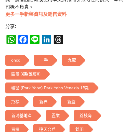
司概不負責。
更多一手新盤資訊及銷售資料
分享:
WhatsApp
Facebook
Line
LinkedIn
Threads
oncc
一手
九龍
匯璽 3期(匯璽II)
峻巒 (Park Yoho) Park Yoho Venezia 1B期
招標
新界
新盤
新鴻基地產
置業
荔枝角
買樓
連天台戶
錦田