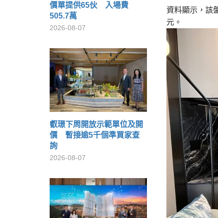
價單提供65伙 入場費
資料顯示，該盤
505.7萬
元。
2026-08-07
叡璟下周開放示範單位及開
價 暫接逾5千個準買家查
詢
2026-08-07