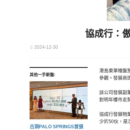
協成行：傲
2024-12-30
港島東單幢盤
其他一手新盤:
參觀。發展商
該公司發展副
對明年樓市走
協成行發展物
少於50伙，是
古洞PALO SPRINGS首張