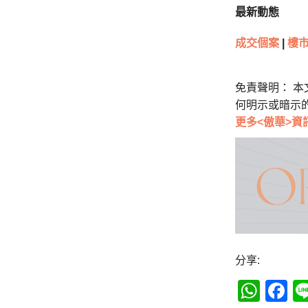
最新動態
成交個案
|
樓市
免責聲明： 
何明示或暗示
更多<傲華>資
分享:
Wha
F