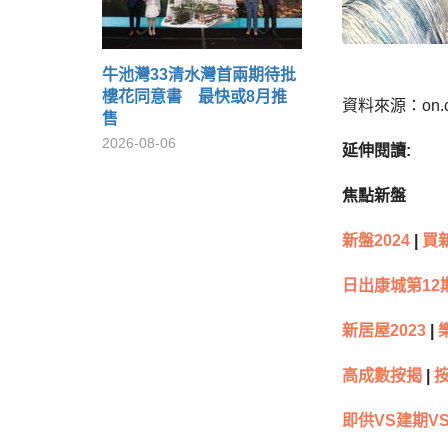
牛池灣33清水灣首兩期待批
樓花同意書 最快或8月推
資料來源：on.
售
2026-08-06
延伸閱讀:
焦點新盤
新盤2024
|
買
日出康城第12
新居屋2023
|
樂
高成數按揭
|
即供VS建期V