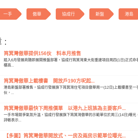
一手
傲華
協成行
新盤
港島
 :
筲箕灣傲華提供156伙 料本月推售
踏入6月發展商隨即展開推盤部署，協成行筲箕灣東大街重建項目周四(1日)正式命
樓高...
筲箕灣傲華上載樓書 開放戶190方呎起...
港島新盤部署推售，協成行發展旗下筲箕灣住宅項目傲華周一(12日)上載樓書至一
伙，...
筲箕灣傲華最快下周推價單 以港九上班族為主要客戶...
一手市場競爭氣氛升溫，協成行發展旗下筲箕灣傲華的示範單位於周三(14日)曝
詩敏表示...
【多圖】筲箕灣傲華開放式、一房及兩房示範單位曝光...