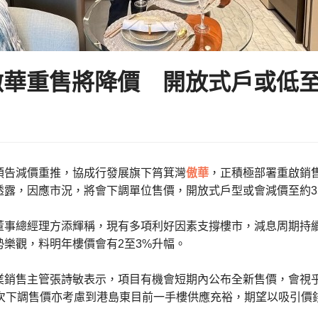
華重售將降價 開放式戶或低至
預告減價重推，協成行發展旗下筲箕灣
傲華
，正積極部署重啟銷售
透露，因應市況，將會下調單位售價，開放式戶型或會減價至約3
董事總經理方添輝稱，現有多項利好因素支撐樓市，減息周期持
勢樂觀，料明年樓價會有2至3%升幅。
業銷售主管張詩敏表示，項目有機會短期內公布全新售價，會視
次下調售價亦考慮到港島東目前一手樓供應充裕，期望以吸引價錢