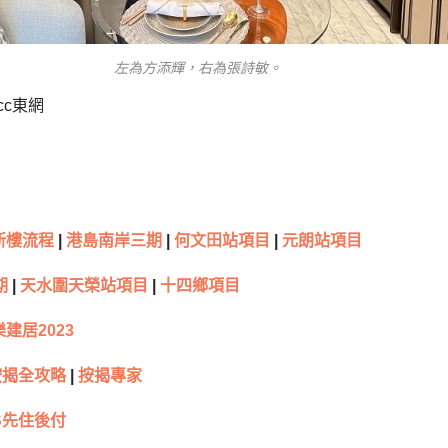
左為方添輝，右為張詩敏。
cc東網
新樓流程
|
港島南岸三期
|
何文田站項目
|
元朗站項目
期
|
天水圍天榮站項目
|
十四鄉項目
建居2023
按揭全攻略
|
按揭專家
S先住後付