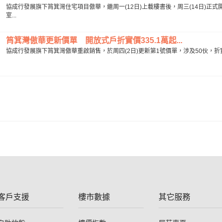
協成行發展旗下筲箕灣住宅項目傲華，繼周一(12日)上載樓書後，周三(14日)正
室...
筲箕灣傲華更新價單 開放式戶折實價335.1萬起...
協成行發展旗下筲箕灣傲華重啟銷售，於周四(2日)更新第1號價單，涉及50伙，折實平
客戶支援
樓市數據
其它服務