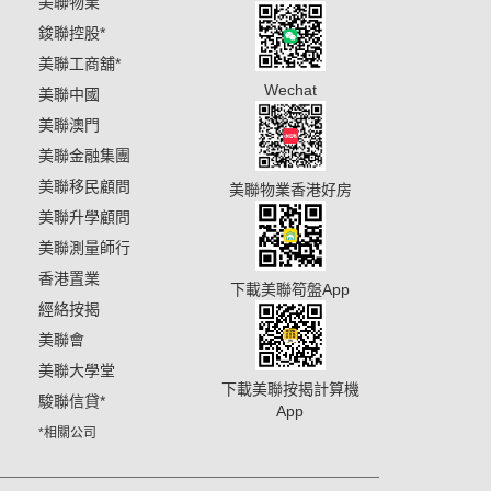
美聯物業
鋑聯控股
*
美聯工商舖
*
Wechat
美聯中國
美聯澳門
美聯金融集團
美聯移民顧問
美聯物業香港好房
美聯升學顧問
美聯測量師行
香港置業
下載美聯筍盤App
經絡按揭
美聯會
美聯大學堂
下載美聯按揭計算機
駿聯信貸
*
App
*相關公司