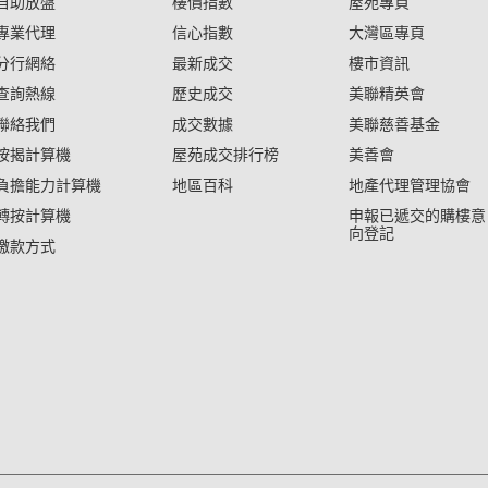
自助放盤
樓價指數
屋苑專頁
專業代理
信心指數
大灣區專頁
分行網絡
最新成交
樓市資訊
查詢熱線
歷史成交
美聯精英會
聯絡我們
成交數據
美聯慈善基金
按揭計算機
屋苑成交排行榜
美善會
負擔能力計算機
地區百科
地產代理管理協會
轉按計算機
申報已遞交的購樓意
向登記
繳款方式