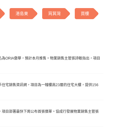
港島東
筲箕灣
買樓
名為ORIA傲華，預計本月推售。物業銷售主管張詩敏指出，項目
手住宅銷售資訊網，項目為一幢樓高23層的住宅大樓，提供156
光，項目部署最快下周公布首張價單。協成行發展物業銷售主管張