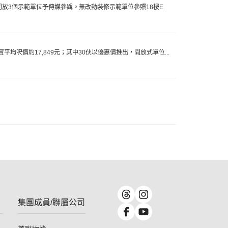
式開放3個示範單位予傳媒參觀。無改動裝修示範單位參照18樓E
均呎價約17,849元；其中30伙以優惠價推出，開放式單位...
集團成員/聯屬公司