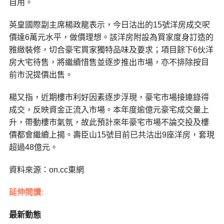
自用。
英皇國際副主席楊政龍表示，今日沽出的15號洋房成交呎
價達6萬元水平，做價理想。該洋房附設為買家度身訂造的
雅緻裝修，切合豪宅買家獨特品味及要求；項目餘下6伙洋
房大宅待售，將繼續惜售並逐步推出市場，亦不排除按目
前市況提價出售。
楊又指，近期樓市利好因素逐步浮現，豪宅市場接連錄得
成交，反映資金正流入市場。本年度逾億元豪宅成交量上
升，帶動樓市氣氛，故此預計來年豪宅市場不論交投及樓
價都會繼續上揚。壽臣山15號目前已共沽出9座洋房，套現
超過48億元。
資料來源：on.cc東網
延伸閱讀:
最新動態