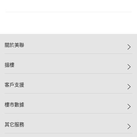
關於美聯
美聯集團
搵樓
投資者關係
集團動態
一手新盤
客戶支援
人才招募
二手盤
網站地圖
上車
自助放盤
樓市數據
減價
專業代理
低水
分行網絡
樓價指數
其它服務
美聯豪宅
查詢熱線
信心指數
獨家樓盤
聯絡我們