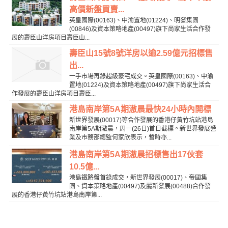
高價新盤買賣...
英皇國際(00163)、中渝置地(01224)、明發集團
(00846)及資本策略地產(00497)旗下尚家生活合作發
展的壽臣山洋房項目壽臣山...
壽臣山15號8號洋房以逾2.59億元招標售
出...
一手市場再錄超級豪宅成交。英皇國際(00163)、中渝
置地(01224)及資本策略地產(00497)旗下尚家生活合
作發展的壽臣山洋房項目壽臣...
港島南岸第5A期滶晨最快24小時內開標
新世界發展(00017)等合作發展的香港仔黃竹坑站港島
南岸第5A期滶晨，周一(26日)首日截標。新世界發展營
業及市務部總監何家欣表示，暫時亦...
港島南岸第5A期滶晨招標售出17伙套
10.5億...
港島鐵路盤首錄成交，新世界發展(00017)、帝國集
團、資本策略地產(00497)及麗新發展(00488)合作發
展的香港仔黃竹坑站港島南岸第...