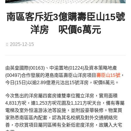
南區客斥近3億購壽臣山15號
洋房 呎價6萬元
2025-12-15
由英皇國際(00163)、中渝置地(01224)及資本策略地產
(00497)合作發展的港島南區壽臣山洋房項目
壽臣山15號
，
今日(15日)以逾2.89億港元沽出15號洋房，呎價6萬元。
今次售出的洋房屬四套房連雙車位獨立洋房，實用面積
4,831方呎，連1,253方呎花園及1,121方呎天台，備有專屬
電梯及室外恒溫游泳池等設施，並附設豪華裝修。物業買
家熟悉南區區內配套，認為其名校網及對外交通網絡完
善，亦欣賞項目屬同區稀有全新低密度洋房，故購入大宅