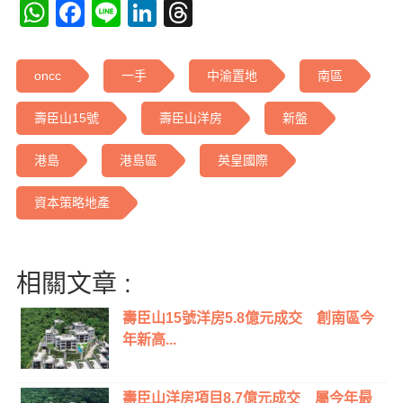
WhatsApp
Facebook
Line
LinkedIn
Threads
oncc
一手
中渝置地
南區
壽臣山15號
壽臣山洋房
新盤
港島
港島區
英皇國際
資本策略地產
相關文章 :
壽臣山15號洋房5.8億元成交 創南區今
年新高...
壽臣山洋房項目8.7億元成交 屬今年最