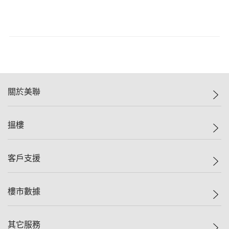
關於美聯
美聯集團
搵樓
投資者關係
集團動態
一手新盤
客戶支援
人才招募
二手盤
網站地圖
上車
自助放盤
樓市數據
減價
專業代理
低水
分行網絡
樓價指數
其它服務
美聯豪宅