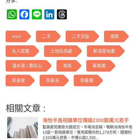
分享:
WhatsApp
Facebook
Line
LinkedIn
Threads
oncc
二手
二手交投
南區
名人買賣
土地註冊處
新鴻基地產
淺水灣 / 壽臣山
港島
華景園
郭基俊
郭基浩
郭蕙珊
相關文章 :
海怡半島相連單位傳逾2300餘萬元易手
藍籌屋苑連錄大額成交。市場消息稱，鴨脷洲海怡半島
10座一套相連單位，實用面積共約1,279方呎，開價約
2,550萬元放售，市傳以逾2,300...