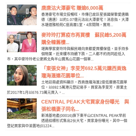
唐唐沽大潭豪宅 賺逾6,000萬
香港豪宅市場交投暢旺，市傳已故巨星張國榮摯愛唐鶴
德（唐唐）以約1.07億元沽出大潭豪宅！消息指，大潭
水塘道雅柏苑C座高層1室，4房間隔，實用...
麥玲玲打算疫市再買樓 蘇民峰5,200萬
購全幢舊樓...
堪輿學家麥玲玲與蘇民峰向來都愛買樓保值，並手持多
個物業，近來樓市持續下跌，二人都不約而同趁低入
市，其中麥玲玲老公更將北角半山寶馬山花園一個單...
「東張女神」李旻芳692.5萬元購西貢逸
瓏海滙連花園單位...
土地註冊處資料顯示，西貢逸瓏海滙2座低層連花園單
位，以692.5萬港元登記易手，買家為李旻芳，原業主
於2017年1月以676.73萬元買入，...
CENTRAL PEAK大宅買家身份曝光 與
張松橋妻子同名...
新鴻基地產(00016)旗下東半山CENTRAL PEAK早前
透過招標形式售出2伙大宅，買家身份曝光，其中一個
登記買家與中渝置地(01224...