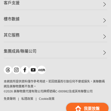
一手新盤
客戶支援
人才招募
二手盤
網站地圖
上車
自助放盤
樓市數據
減價
專業代理
低水
分行網絡
樓價指數
其它服務
美聯豪宅
查詢熱線
信心指數
獨家樓盤
聯絡我們
最新成交
屋苑專頁
租盤
集團成員/聯屬公司
按揭計算機
歷史成交
大灣區專頁
居屋專頁
負擔能力計算機
成交數據
樓市資訊
買賣流程
美聯物業
轉按計算機
屋苑成交排行榜
美聯精英會
鋑聯控股
*
繳款方式
地區百科
美聯慈善基金
美聯工商舖
*
本網頁所提供資料僅作參考用途。若因錯漏而引致任何不便或損失，美聯數碼
美善會
美聯中國
網及美聯物業概不負責。
地產代理管理協會
©
2026
美聯物業代理有限公司牌照號碼C-000982及或其有聯繫公司
美聯澳門
申報已遞交的購樓意向登記
免責聲明
私隱政策
Cookie政策
美聯金融集團
美聯移民顧問
我要放盤