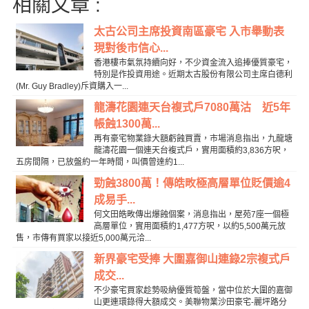
相關文章 :
太古公司主席投資南區豪宅 入市舉動表
現對後市信心...
香港樓市氣氛持續向好，不少資金流入追捧優質豪宅，
特別是作投資用途。近期太古股份有限公司主席白德利
(Mr. Guy Bradley)斥資購入一...
龍濤花園連天台複式戶7080萬沽 近5年
帳蝕1300萬...
再有豪宅物業錄大額虧蝕買賣，市場消息指出，九龍塘
龍濤花園一個連天台複式戶，實用面積約3,836方呎，
五房間隔，已放盤約一年時間，叫價曾達約1...
勁蝕3800萬！傳皓畋極高層單位貶價逾4
成易手...
何文田皓畋傳出爆蝕個案，消息指出，屋苑7座一個極
高層單位，實用面積約1,477方呎，以約5,500萬元放
售，市傳有買家以接近5,000萬元洽...
新界豪宅受捧 大圍嘉御山連錄2宗複式戶
成交...
不少豪宅買家趁勢吸納優質筍盤，當中位於大圍的嘉御
山更連環錄得大額成交。美聯物業沙田豪宅-麗坪路分