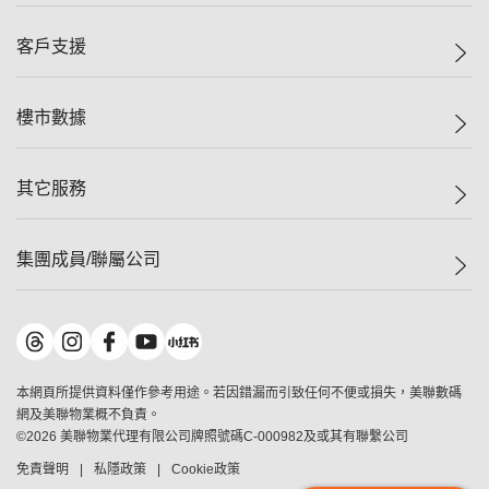
集團動態
一手新盤
客戶支援
人才招募
二手盤
網站地圖
上車
自助放盤
樓市數據
減價
專業代理
低水
分行網絡
樓價指數
其它服務
美聯豪宅
查詢熱線
信心指數
獨家樓盤
聯絡我們
最新成交
屋苑專頁
租盤
集團成員/聯屬公司
按揭計算機
歷史成交
大灣區專頁
居屋專頁
負擔能力計算機
成交數據
樓市資訊
買賣流程
美聯物業
轉按計算機
屋苑成交排行榜
美聯精英會
鋑聯控股
*
繳款方式
地區百科
美聯慈善基金
美聯工商舖
*
本網頁所提供資料僅作參考用途。若因錯漏而引致任何不便或損失，美聯數碼
美善會
美聯中國
網及美聯物業概不負責。
地產代理管理協會
©
2026
美聯物業代理有限公司牌照號碼C-000982及或其有聯繫公司
美聯澳門
申報已遞交的購樓意向登記
免責聲明
私隱政策
Cookie政策
美聯金融集團