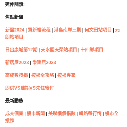
延伸閱讀:
焦點新盤
新盤2024
|
買新樓流程
|
港島南岸三期
|
何文田站項目
|
元
朗站項目
日出康城第12期
|
天水圍天榮站項目
|
十四鄉項目
新居屋2023
|
樂建居2023
高成數按揭
|
按揭全攻略
|
按揭專家
即供VS建期VS先住後付
最新動態
成交個案
|
樓市新聞
|
美聯樓價指數
|
鐵路盤行情
|
樓市全
撤辣