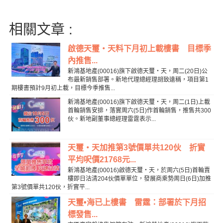
相關文章 :
啟德天璽‧天料下月初上載樓書 目標季
內推售...
新鴻基地產(00016)旗下啟德天璽‧天，周二(20日)公
布最新銷售部署。新地代理總經理胡致遠稱，項目第1
期樓書預計9月初上載，目標今季推售...
新鴻基地產(00016)旗下啟德天璽‧天，周二(1日)上載
首輪銷售安排，落實周六(5日)作首輪銷售，推售共300
伙。新地副董事總經理雷霆表示...
天璽‧天加推第3號價單共120伙 折實
平均呎價21768元...
新鴻基地產(00016)啟德天璽‧天，於周六(5日)首輪賣
樓即日沽清204伙價單單位，發展商乘勢周日(6日)加推
第3號價單共120伙，折實平...
天璽•海已上樓書 雷霆：部署於下月招
標發售...