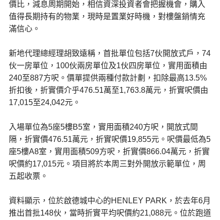
價比，減息周期開始，相信資深投資者會把握機會，購入
值得長期持有的物業，現時是置業好時機，對樓盤銷情充
滿信心。
新地代理總經理胡致遠稱，首批單位包括7伙開放式戶，74
伙一房單位，100伙兩房單位及1伙四房單位，實用面積由
240至887方呎。價單提供兩種付款計劃，扣除最高13.5%
折扣後，折實價介乎476.51萬至1,763.8萬元，折實呎價由
17,015至24,042元。
入場單位為5座5樓B5室，實用面積240方呎，開放式間
隔，折實價476.51萬元，折實呎價19,855元。呎價最低為5
座5樓A8室，實用面積509方呎，折實價866.04萬元，折實
呎價約17,015元。項目將於本周三對外開放示範單位，周
五起收票。
資料顯示，位於啟德城中心的HENLEY PARK，於去年6月
推出首批148伙，當時折實平均呎價約21,088元。位於跑道