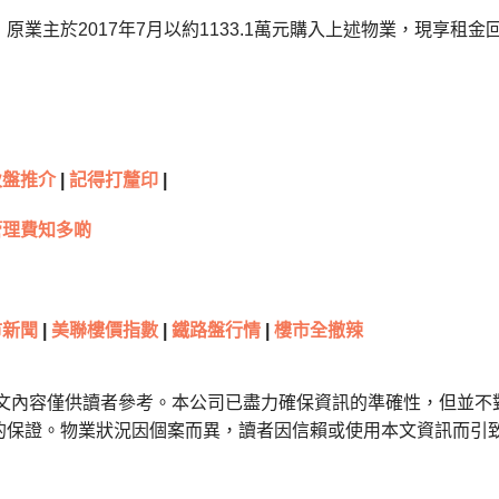
原業主於2017年7月以約1133.1萬元購入上述物業，現享租金回
伙盤推介
|
記得打釐印
|
管理費知多啲
新聞
|
美聯樓價指數
|
鐵路盤行情
|
樓市全撤辣
本文內容僅供讀者參考。本公司已盡力確保資訊的準確性，但並不
的保證。物業狀況因個案而異，讀者因信賴或使用本文資訊而引