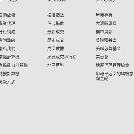
自助放盤
樓價指數
屋苑專頁
專業代理
信心指數
大灣區專頁
分行網絡
最新成交
樓市資訊
查詢熱線
歷史成交
美聯精英會
聯絡我們
成交數據
美聯慈善基金
按揭計算機
屋苑成交排行榜
美善會
負擔能力計算機
地區百科
地產代理管理協會
轉按計算機
申報已遞交的購樓意
向登記
繳款方式