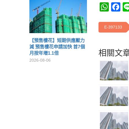
Wha
F
E-397133
【預售樓花】短期供應壓力
減 預售樓花申請加快 首7個
相關文章
月按年增1.1倍
2026-08-06