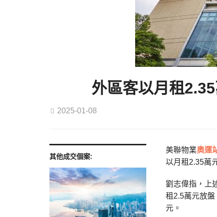
外區客以月租2.3
2025-01-08
美聯物業
奧運
其他成交個案:
以月租2.35
劉志偉指，上
租2.5萬元放
元。