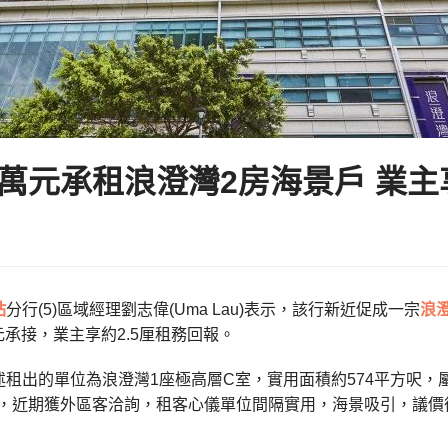
5萬元承租浪澄灣2房海景戶 業主
站
分行(5)區域經理劉志偉(Uma Lau)表示，該行新近促成一宗
浪
萬元承接，業主享約2.5厘租務回報。
述租出的單位為浪澄灣1座極高層C室，實用面積約574平方呎，
盤，近期獲外區客洽詢，租客心儀單位間隔實用，海景吸引，議價後以