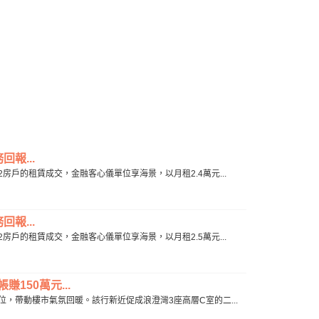
報...
2房戶的租賃成交，金融客心儀單位享海景，以月租2.4萬元...
報...
2房戶的租賃成交，金融客心儀單位享海景，以月租2.5萬元...
150萬元...
低位，帶動樓市氣氛回暖。該行新近促成浪澄灣3座高層C室的二...