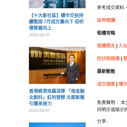
參考成交資料，
【十大新社區】樓市交投持
延伸閱讀:
續整固 7月成交量向下 但呎
價普遍向上
租樓攻略
2026-08-07
租樓開支
|
入
防伏租錯樓
|
最新動態
成交個案
|
樓市
香港經濟底蘊深厚 「南金融
北創科」紅利發酵 北都新盤
免責聲明： 
引爆承接力
何明示或暗示
2026-08-07
分享: