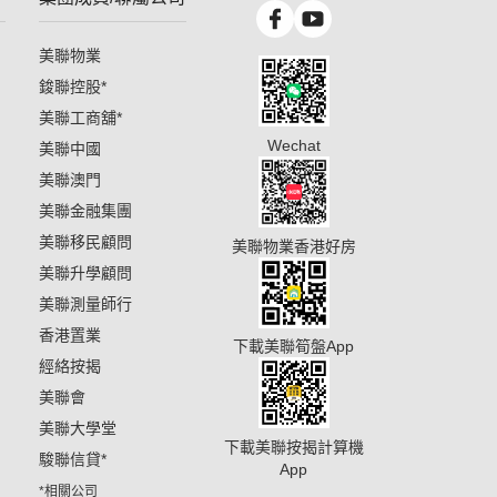
美聯物業
鋑聯控股
*
美聯工商舖
*
Wechat
美聯中國
美聯澳門
美聯金融集團
美聯移民顧問
美聯物業香港好房
美聯升學顧問
美聯測量師行
香港置業
下載美聯筍盤App
經絡按揭
美聯會
美聯大學堂
下載美聯按揭計算機
駿聯信貸
*
App
*相關公司