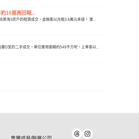
10厘高回報...
柏景灣3房戶的租賃成交，金融客以月租3.6萬元承接， 業...
高層D室的二手成交，單位實用面積約549平方呎，上車客以...
集團成員/聯屬公司