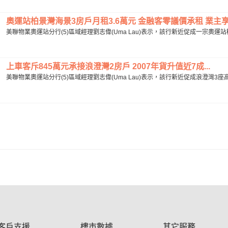
奧運站柏景灣海景3房戶月租3.6萬元 金融客零議價承租 業主享約
美聯物業奧運站分行(5)區域經理劉志偉(Uma Lau)表示，該行新近促成一宗奧運站
上車客斥845萬元承接浪澄灣2房戶 2007年貨升值近7成...
美聯物業奧運站分行(5)區域經理劉志偉(Uma Lau)表示，該行新近促成浪澄灣3座
客戶支援
樓市數據
其它服務