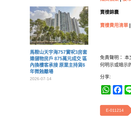
賣樓錦囊
賣樓費用清單
|
馬鞍山天宇海757實呎3房套
免責聲明： 
連儲物房戶 875萬元成交 區
何明示或暗示
內換樓客承接 原業主持貨6
年微蝕離場
分享:
2026-07-14
Wha
F
E-011214