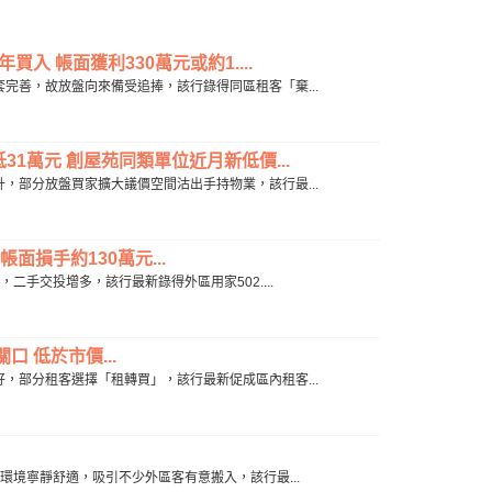
買入 帳面獲利330萬元或約1....
生活配套完善，故放盤向來備受追捧，該行錄得同區租客「棄...
31萬元 創屋苑同類單位近月新低價...
交投回升，部分放盤買家擴大議價空間沽出手持物業，該行最...
面損手約130萬元...
回暖，二手交投增多，該行最新錄得外區用家502....
口 低於市價...
市況轉好，部分租客選擇「租轉買」，該行最新促成區內租客...
麗灣生活環境寧靜舒適，吸引不少外區客有意搬入，該行最...