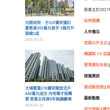
原業主於201
延伸閱讀:
元朗尚悅．方310實呎撻訂
重售貨355萬元易手 3個月升
入市備忘
值逾1成
2026-07-21
首期以外支出
|
轉讓契 VS 送
管理費知多啲
|
按揭資訊
高成數按揭
|
大埔雲滙278實呎開放式戶
440萬元成交 內地專才租轉
最新動態
買 原業主持貨6年蝕讓離場
2026-07-14
成交個案
|
樓市