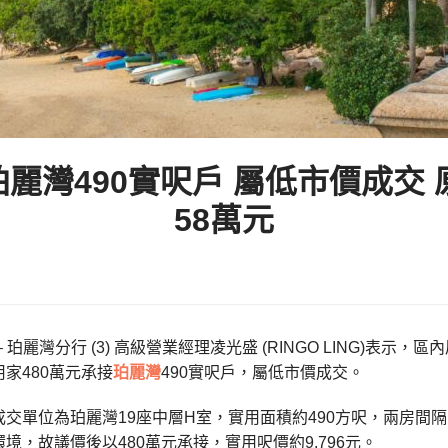
珀麗灣490實呎戶 屬低市價成交 
58萬元
– 珀麗灣分行 (3) 高級營業經理凌光盛 (RINGO LING)
家480萬元承接
珀麗灣
490實呎戶，屬低市價成交。
交單位為珀麗灣19座中層H室，實用面積約490方呎，兩房間
境，故議價後以480萬元承接，實用呎價約9,796元。