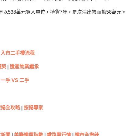
7年以538萬元買入單位，持貨7年，是次沽出帳面蝕58萬元。
入市二手樓流程
讓契
|
遺產物業繼承
一手 VS 二手
按揭全攻略
|
按揭專家
新聞
|
美聯樓價指數
|
鐵路盤行情
|
樓市全撤辣