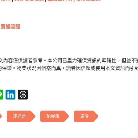
賣樓流程
本文內容僅供讀者參考。本公司已盡力確保資訊的準確性，但並不
的保證。物業狀況因個案而異，讀者因信賴或使用本文資訊而引
tsApp
acebook
Line
LinkedIn
Threads
凌光盛
珀麗灣
馬灣