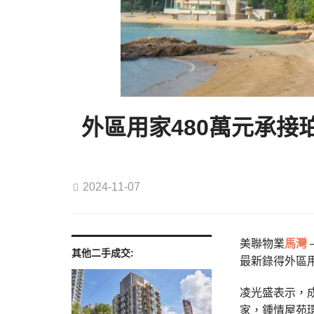
外區用家480萬元承接
2024-11-07
美聯物業
馬灣
其他二手成交:
最新錄得外區用
凌光盛表示，成
家，鍾情屋苑環